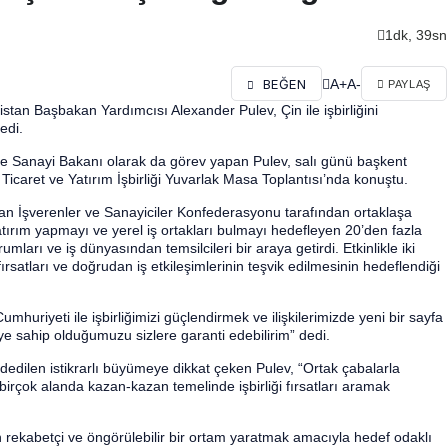
1dk, 39sn
A+
A-
BEĞEN
PAYLAŞ
tan Başbakan Yardımcısı Alexander Pulev, Çin ile işbirliğini
edi.
e Sanayi Bakanı olarak da görev yapan Pulev, salı günü başkent
icaret ve Yatırım İşbirliği Yuvarlak Masa Toplantısı’nda konuştu.
stan İşverenler ve Sanayiciler Konfederasyonu tarafından ortaklaşa
atırım yapmayı ve yerel iş ortakları bulmayı hedefleyen 20’den fazla
rumları ve iş dünyasından temsilcileri bir araya getirdi. Etkinlikle iki
m fırsatları ve doğrudan iş etkileşimlerinin teşvik edilmesinin hedeflendiği
huriyeti ile işbirliğimizi güçlendirmek ve ilişkilerimizde yeni bir sayfa
e sahip olduğumuzu sizlere garanti edebilirim” dedi.
kaydedilen istikrarlı büyümeye dikkat çeken Pulev, “Ortak çabalarla
birçok alanda kazan-kazan temelinde işbirliği fırsatları aramak
in rekabetçi ve öngörülebilir bir ortam yaratmak amacıyla hedef odaklı