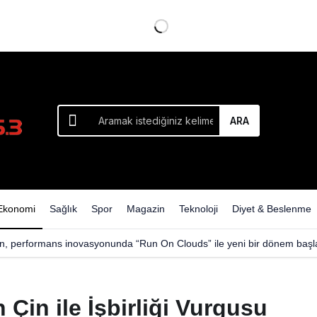
ARA
Ekonomi
Sağlık
Spor
Magazin
Teknoloji
Diyet & Beslenme
n, performans inovasyonunda “Run On Clouds” ile yeni bir dönem başla
 Çin ile İşbirliği Vurgusu