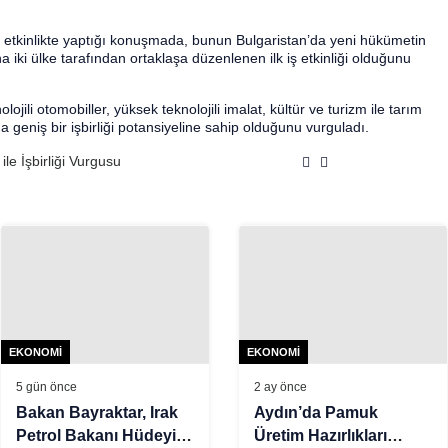
se etkinlikte yaptığı konuşmada, bunun Bulgaristan’da yeni hükümetin
ki ülke tarafından ortaklaşa düzenlenen ilk iş etkinliği olduğunu
ojili otomobiller, yüksek teknolojili imalat, kültür ve turizm ile tarım
a geniş bir işbirliği potansiyeline sahip olduğunu vurguladı.
ile İşbirliği Vurgusu
EKONOMI
EKONOMI
5 gün önce
2 ay önce
Bakan Bayraktar, Irak
Aydın’da Pamuk
Petrol Bakanı Hüdeyir
Üretim Hazırlıkları