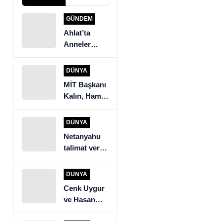
GÜNDEM
Ahlat’ta
Anneler
Günü Yemek
Yarışması
DÜNYA
MİT Başkanı
Kalın, Hamas
heyeti ile
görüştü
DÜNYA
Netanyahu
talimat verdi.
İsrail ordusu
Beyrut’un
DÜNYA
güneyine
Cenk Uygur
saldırıyor
ve Hasan
Piker’den