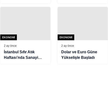
ile görüştü
Devam Ediyor
EKONOMI
EKONOMI
2 ay önce
2 ay önce
İstanbul Sıfır Atık
Dolar ve Euro Güne
Haftası’nda Sanayi
Yükselişle Başladı
Toplantısı