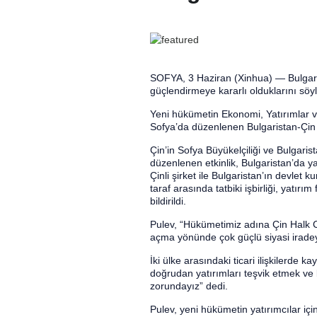
SOFYA, 3 Haziran (Xinhua) — Bulgaris
güçlendirmeye kararlı olduklarını söyl
Yeni hükümetin Ekonomi, Yatırımlar v
Sofya’da düzenlenen Bulgaristan-Çin T
Çin’in Sofya Büyükelçiliği ve Bulgari
düzenlenen etkinlik, Bulgaristan’da y
Çinli şirket ile Bulgaristan’ın devlet ku
taraf arasında tatbiki işbirliği, yatırı
bildirildi.
Pulev, “Hükümetimiz adına Çin Halk Cum
açma yönünde çok güçlü siyasi iradey
İki ülke arasındaki ticari ilişkilerde 
doğrudan yatırımları teşvik etmek ve 
zorundayız” dedi.
Pulev, yeni hükümetin yatırımcılar iç