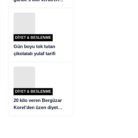
detoks tarifi!
DIYET & BESLENME
Gün boyu tok tutan
çikolatalı yulaf tarifi
DIYET & BESLENME
20 kilo veren Bergüzar
Korel’den üzen diyet
itirafı!