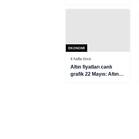
maaşlarına darbe
EKONOMI
4 hafta önce
Altın fiyatları canlı
grafik 22 Mayıs: Altın
fiyatları ne oldu, düştü
mü, çıktı mı? Gram,
çeyrek ve tam altın alış
satış fiyatları