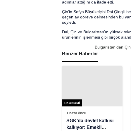
adımlar attığını da ifade etti.
Çin’in Sofya Büyükelçisi Dai Qingli i
geçen ay göreve gelmesinden bu yana i
söyledi.
Dai, Çin ve Bulgaristan’ın yüksek teknol
ürünlerinin işlenmesi gibi birçok aland
Bulgaristan’dan Çin 
Benzer Haberler
EKONOMI
1 hafta önce
SGK’da devlet katkısı
kalkıyor: Emekli