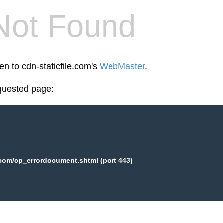
Not Found
en to cdn-staticfile.com's
WebMaster
.
equested page:
.com/cp_errordocument.shtml (port 443)