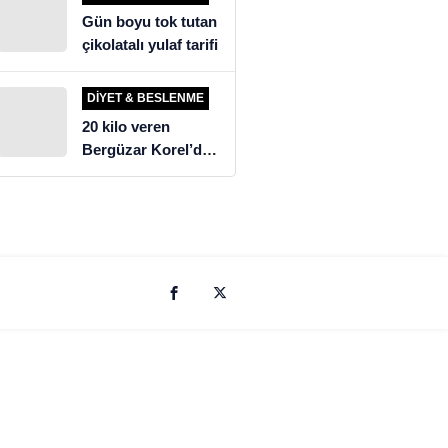
Gün boyu tok tutan
çikolatalı yulaf tarifi
DIYET & BESLENME
20 kilo veren
Bergüzar Korel’den
üzen diyet itirafı!