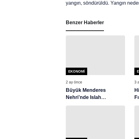
yangın, söndürüldü. Yangın nede
Benzer Haberler
EKONOMI
2 ay önce
3 
Büyük Menderes
H
Nehri’nde Islah
Fı
Çalışmaları