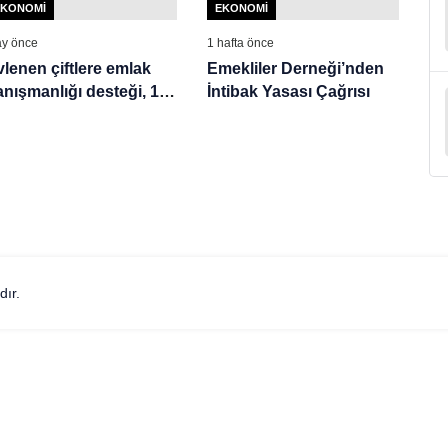
EKONOMI
EKONOMI
ay önce
1 hafta önce
vlenen çiftlere emlak
Emekliler Derneği’nden
anışmanlığı desteği, 10
İntibak Yasası Çağrısı
ıl sürecek
dır.