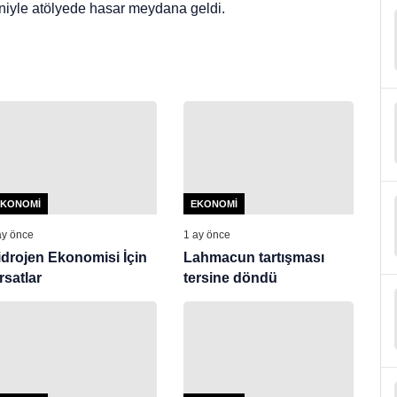
niyle atölyede hasar meydana geldi.
EKONOMI
EKONOMI
ay önce
1 ay önce
idrojen Ekonomisi İçin
Lahmacun tartışması
rsatlar
tersine döndü