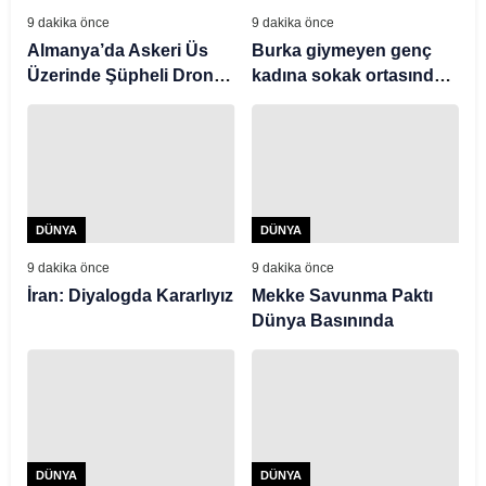
9 dakika önce
9 dakika önce
Almanya’da Askeri Üs
Burka giymeyen genç
Üzerinde Şüpheli Drone
kadına sokak ortasında
Uçuşu
müdahale
DÜNYA
DÜNYA
9 dakika önce
9 dakika önce
İran: Diyalogda Kararlıyız
Mekke Savunma Paktı
Dünya Basınında
DÜNYA
DÜNYA