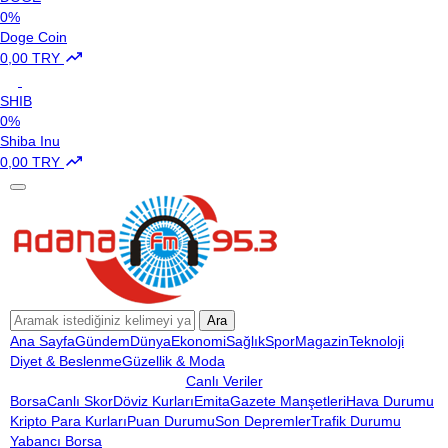
0%
Doge Coin
0,00 TRY
SHIB
0%
Shiba Inu
0,00 TRY
Ara
Ana Sayfa
Gündem
Dünya
Ekonomi
Sağlık
Spor
Magazin
Teknoloji
Diyet & Beslenme
Güzellik & Moda
Canlı Veriler
Borsa
Canlı Skor
Döviz Kurları
Emita
Gazete Manşetleri
Hava Durumu
Kripto Para Kurları
Puan Durumu
Son Depremler
Trafik Durumu
Yabancı Borsa