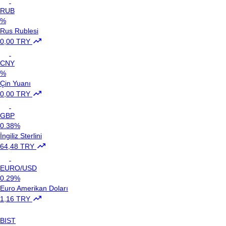
RUB
%
Rus Rublesi
0,00 TRY
CNY
%
Çin Yuanı
0,00 TRY
GBP
0.38%
İngiliz Sterlini
64,48 TRY
EURO/USD
0.29%
Euro Amerikan Doları
1,16 TRY
BIST