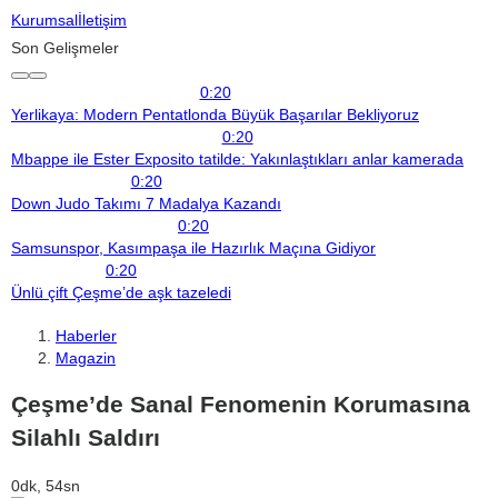
Kurumsal
İletişim
Son Gelişmeler
0:20
Yerlikaya: Modern Pentatlonda Büyük Başarılar Bekliyoruz
0:20
Mbappe ile Ester Exposito tatilde: Yakınlaştıkları anlar kamerada
0:20
Down Judo Takımı 7 Madalya Kazandı
0:20
Samsunspor, Kasımpaşa ile Hazırlık Maçına Gidiyor
0:20
Ünlü çift Çeşme’de aşk tazeledi
Haberler
Magazin
Çeşme’de Sanal Fenomenin Korumasına
Silahlı Saldırı
0dk, 54sn