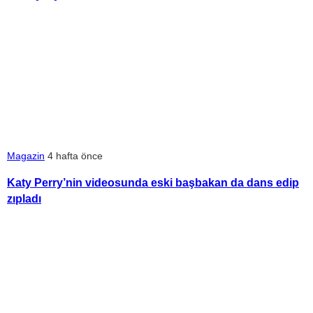
Magazin
4 hafta önce
Katy Perry’nin videosunda eski başbakan da dans edip
zıpladı