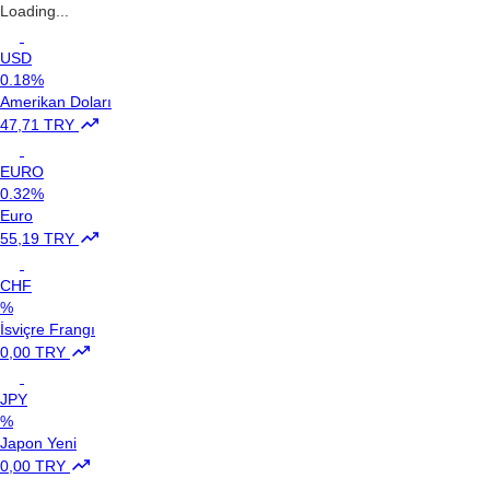
Loading...
USD
0.18%
Amerikan Doları
47,71 TRY
EURO
0.32%
Euro
55,19 TRY
CHF
%
İsviçre Frangı
0,00 TRY
JPY
%
Japon Yeni
0,00 TRY