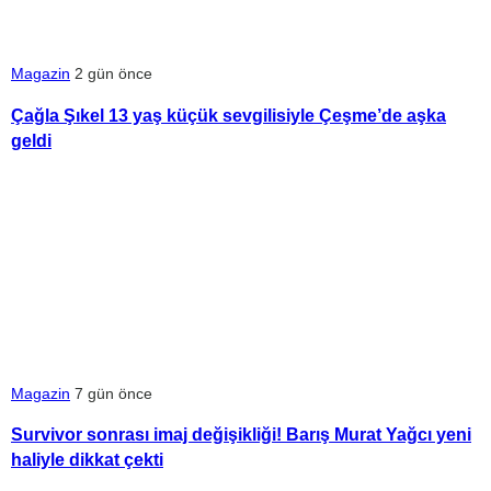
Magazin
2 gün önce
Çağla Şıkel 13 yaş küçük sevgilisiyle Çeşme’de aşka
geldi
Magazin
7 gün önce
Survivor sonrası imaj değişikliği! Barış Murat Yağcı yeni
haliyle dikkat çekti