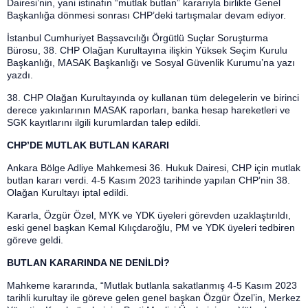
Dairesi’nin, yani istinafın “mutlak butlan” kararıyla birlikte Genel
Başkanlığa dönmesi sonrası CHP’deki tartışmalar devam ediyor.
İstanbul Cumhuriyet Başsavcılığı Örgütlü Suçlar Soruşturma
Bürosu, 38. CHP Olağan Kurultayına ilişkin Yüksek Seçim Kurulu
Başkanlığı, MASAK Başkanlığı ve Sosyal Güvenlik Kurumu’na yazı
yazdı.
38. CHP Olağan Kurultayında oy kullanan tüm delegelerin ve birinci
derece yakınlarının MASAK raporları, banka hesap hareketleri ve
SGK kayıtlarını ilgili kurumlardan talep edildi.
CHP’DE MUTLAK BUTLAN KARARI
Ankara Bölge Adliye Mahkemesi 36. Hukuk Dairesi, CHP için mutlak
butlan kararı verdi. 4-5 Kasım 2023 tarihinde yapılan CHP’nin 38.
Olağan Kurultayı iptal edildi.
Kararla, Özgür Özel, MYK ve YDK üyeleri görevden uzaklaştırıldı,
eski genel başkan Kemal Kılıçdaroğlu, PM ve YDK üyeleri tedbiren
göreve geldi.
BUTLAN KARARINDA NE DENİLDİ?
Mahkeme kararında, “Mutlak butlanla sakatlanmış 4-5 Kasım 2023
tarihli kurultay ile göreve gelen genel başkan Özgür Özel’in, Merkez