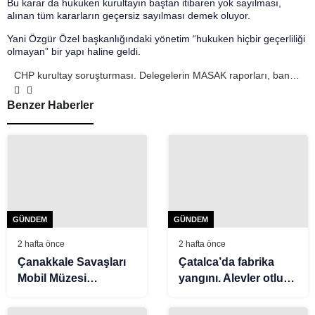
Bu karar da hukuken kurultayın baştan itibaren yok sayılması,
alınan tüm kararların geçersiz sayılması demek oluyor.
Yani Özgür Özel başkanlığındaki yönetim “hukuken hiçbir geçerliliği
olmayan” bir yapı haline geldi.
CHP kurultay soruşturması. Delegelerin MASAK raporları, banka
hesap hareketleri ve SGK kayıtları istendi
Benzer Haberler
GÜNDEM
GÜNDEM
2 hafta önce
2 hafta önce
Çanakkale Savaşları
Çatalca’da fabrika
Mobil Müzesi
yangını. Alevler otluk
Menderes’e geliyor
alana sıçradı, ekiplerin
müdahalesi sürüyor