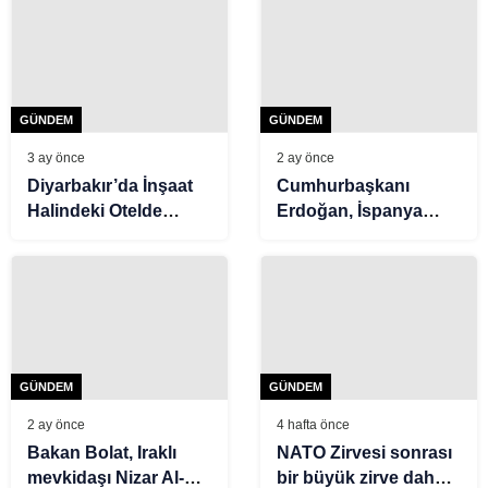
GÜNDEM
GÜNDEM
3 ay önce
2 ay önce
Diyarbakır’da İnşaat
Cumhurbaşkanı
Halindeki Otelde
Erdoğan, İspanya
Yangın
Anayasa Mahkemesi
Başkanvekili Huertas
ile bir araya geldi
GÜNDEM
GÜNDEM
2 ay önce
4 hafta önce
Bakan Bolat, Iraklı
NATO Zirvesi sonrası
mevkidaşı Nizar Al-
bir büyük zirve daha: