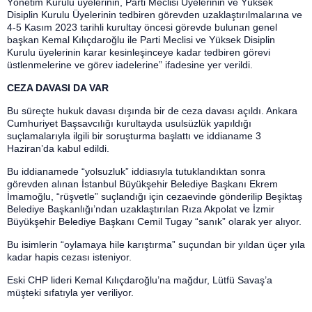
Yönetim Kurulu üyelerinin, Parti Meclisi Üyelerinin ve Yüksek
Disiplin Kurulu Üyelerinin tedbiren görevden uzaklaştırılmalarına ve
4-5 Kasım 2023 tarihli kurultay öncesi görevde bulunan genel
başkan Kemal Kılıçdaroğlu ile Parti Meclisi ve Yüksek Disiplin
Kurulu üyelerinin karar kesinleşinceye kadar tedbiren görevi
üstlenmelerine ve görev iadelerine” ifadesine yer verildi.
CEZA DAVASI DA VAR
Bu süreçte hukuk davası dışında bir de ceza davası açıldı. Ankara
Cumhuriyet Başsavcılığı kurultayda usulsüzlük yapıldığı
suçlamalarıyla ilgili bir soruşturma başlattı ve iddianame 3
Haziran’da kabul edildi.
Bu iddianamede “yolsuzluk” iddiasıyla tutuklandıktan sonra
görevden alınan İstanbul Büyükşehir Belediye Başkanı Ekrem
İmamoğlu, “rüşvetle” suçlandığı için cezaevinde gönderilip Beşiktaş
Belediye Başkanlığı’ndan uzaklaştırılan Rıza Akpolat ve İzmir
Büyükşehir Belediye Başkanı Cemil Tugay “sanık” olarak yer alıyor.
Bu isimlerin “oylamaya hile karıştırma” suçundan bir yıldan üçer yıla
kadar hapis cezası isteniyor.
Eski CHP lideri Kemal Kılıçdaroğlu’na mağdur, Lütfü Savaş’a
müşteki sıfatıyla yer veriliyor.