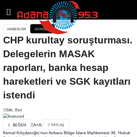
HABERLER
GÜNDEM
CHP kurultay soruşturması.
Delegelerin MASAK
raporları, banka hesap
hareketleri ve SGK kayıtları
istendi
3dk, 8sn
A+
A-
BEĞEN
PAYLAŞ
Kemal Kılıçdaroğlu’nun Ankara Bölge İdare Mahkemesi 36. Hukuk