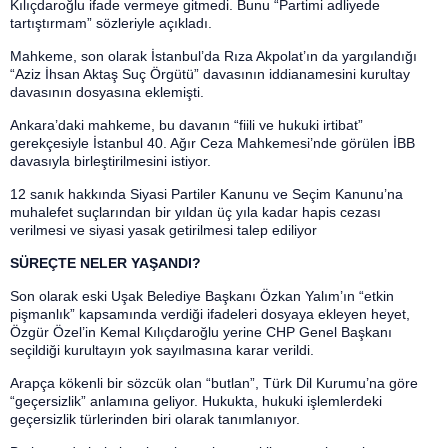
Kılıçdaroğlu ifade vermeye gitmedi. Bunu “Partimi adliyede
tartıştırmam” sözleriyle açıkladı.
Mahkeme, son olarak İstanbul’da Rıza Akpolat’ın da yargılandığı
“Aziz İhsan Aktaş Suç Örgütü” davasının iddianamesini kurultay
davasının dosyasına eklemişti.
Ankara’daki mahkeme, bu davanın “fiili ve hukuki irtibat”
gerekçesiyle İstanbul 40. Ağır Ceza Mahkemesi’nde görülen İBB
davasıyla birleştirilmesini istiyor.
12 sanık hakkında Siyasi Partiler Kanunu ve Seçim Kanunu’na
muhalefet suçlarından bir yıldan üç yıla kadar hapis cezası
verilmesi ve siyasi yasak getirilmesi talep ediliyor
SÜREÇTE NELER YAŞANDI?
Son olarak eski Uşak Belediye Başkanı Özkan Yalım’ın “etkin
pişmanlık” kapsamında verdiği ifadeleri dosyaya ekleyen heyet,
Özgür Özel’in Kemal Kılıçdaroğlu yerine CHP Genel Başkanı
seçildiği kurultayın yok sayılmasına karar verildi.
Arapça kökenli bir sözcük olan “butlan”, Türk Dil Kurumu’na göre
“geçersizlik” anlamına geliyor. Hukukta, hukuki işlemlerdeki
geçersizlik türlerinden biri olarak tanımlanıyor.