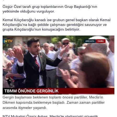
Özgür Özel tarafı grup toplantılarının Grup Başkanlığı’nın
yetkisinde olduğunu vurguluyor.
Kemal Kılıçdaroğlu kanadı ise grubun genel başkan olarak Kemal
Kılıçdaroğlu’na bağlı şekilde çalışması gerektiğini savunuyor ve
grupta Kılıçdaroğlu’nun konuşacağını belirtiyor.
Gergin başlaması beklenen toplantı öncesi partililer, Meclis’in
Dikmen kapısında beklemeye başladı. Zaman zaman partililer
arasında itişmeler yaşandı.
NTV Muhabiri Özgür Aybaş, Meclis’te olağanüstü güvenlik