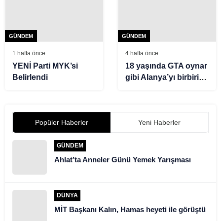
GÜNDEM
GÜNDEM
1 hafta önce
4 hafta önce
YENİ Parti MYK’si
18 yaşında GTA oynar
Belirlendi
gibi Alanya’yı birbirine
kattı. Suç üstüne suç
Popüler Haberler
Yeni Haberler
GÜNDEM
Ahlat’ta Anneler Günü Yemek Yarışması
DÜNYA
MİT Başkanı Kalın, Hamas heyeti ile görüştü