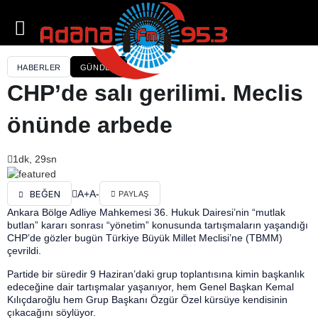
HABERLER
GÜNDEM
CHP’de salı gerilimi. Meclis
önünde arbede
1dk, 29sn
A+
A-
BEĞEN
PAYLAŞ
Ankara Bölge Adliye Mahkemesi 36. Hukuk Dairesi’nin “mutlak
butlan” kararı sonrası “yönetim” konusunda tartışmaların yaşandığı
CHP’de gözler bugün Türkiye Büyük Millet Meclisi’ne (TBMM)
çevrildi.
Partide bir süredir 9 Haziran’daki grup toplantısına kimin başkanlık
edeceğine dair tartışmalar yaşanıyor, hem Genel Başkan Kemal
Kılıçdaroğlu hem Grup Başkanı Özgür Özel kürsüye kendisinin
çıkacağını söylüyor.