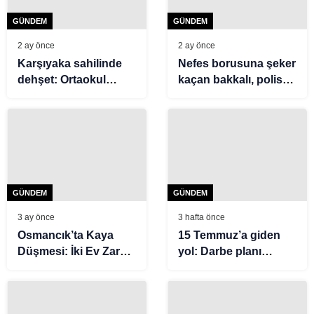
GÜNDEM
GÜNDEM
2 ay önce
2 ay önce
Karşıyaka sahilinde
Nefes borusuna şeker
dehşet: Ortaokul
kaçan bakkalı, polis
öğrencisi Erdem
kurtardı
öldürüldü
GÜNDEM
GÜNDEM
3 ay önce
3 hafta önce
Osmancık’ta Kaya
15 Temmuz’a giden
Düşmesi: İki Ev Zarar
yol: Darbe planı
Gördü
ABD’de şekillendi, 23
toplantı yaptılar