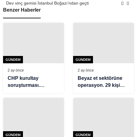
Dev vinç gemisi İstanbul Boğazı’ndan geçti
Benzer Haberler
GÜNDEM
GÜNDEM
2 ay önce
2 ay önce
CHP kurultay
Beyaz et sektörüne
soruşturması.
operasyon. 29 kişi
Delegelerin MASAK
serbest bırakıldı
raporları, banka
hesap hareketleri ve
SGK kayıtları istendi
GÜNDEM
GÜNDEM