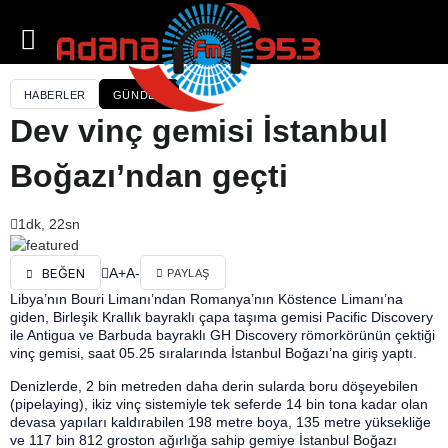
HABERLER
GÜNDEM
Dev vinç gemisi İstanbul
Boğazı’ndan geçti
1dk, 22sn
A+
A-
BEĞEN
PAYLAŞ
Libya’nın Bouri Limanı’ndan Romanya’nın Köstence Limanı’na
giden, Birleşik Krallık bayraklı çapa taşıma gemisi Pacific Discovery
ile Antigua ve Barbuda bayraklı GH Discovery römorkörünün çektiği
vinç gemisi, saat 05.25 sıralarında İstanbul Boğazı’na giriş yaptı.
Denizlerde, 2 bin metreden daha derin sularda boru döşeyebilen
(pipelaying), ikiz vinç sistemiyle tek seferde 14 bin tona kadar olan
devasa yapıları kaldırabilen 198 metre boya, 135 metre yüksekliğe
ve 117 bin 812 groston ağırlığa sahip gemiye İstanbul Boğazı