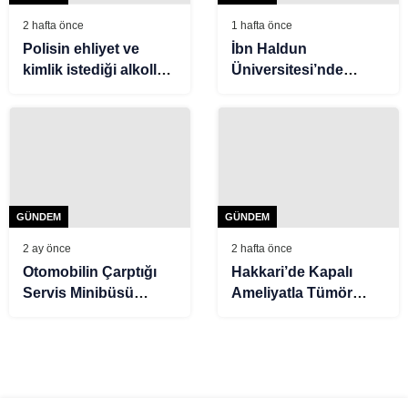
2 hafta önce
1 hafta önce
Polisin ehliyet ve
İbn Haldun
kimlik istediği alkollü
Üniversitesi’nde
sürücü, “150 TL
TercihFest26
param var” dedi
GÜNDEM
GÜNDEM
2 ay önce
2 hafta önce
Otomobilin Çarptığı
Hakkari’de Kapalı
Servis Minibüsü
Ameliyatla Tümör
Devrildi: 7 Yaralı
Alındı