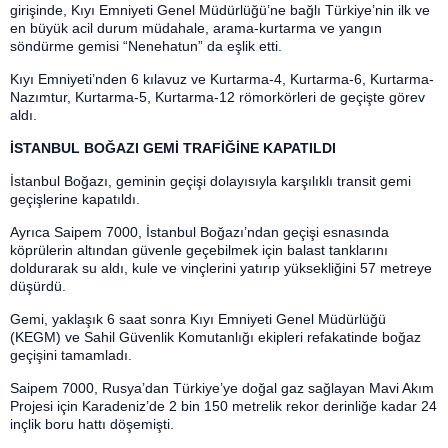
girişinde, Kıyı Emniyeti Genel Müdürlüğü’ne bağlı Türkiye’nin ilk ve
en büyük acil durum müdahale, arama-kurtarma ve yangın
söndürme gemisi “Nenehatun” da eşlik etti.
Kıyı Emniyeti’nden 6 kılavuz ve Kurtarma-4, Kurtarma-6, Kurtarma-
Nazımtur, Kurtarma-5, Kurtarma-12 römorkörleri de geçişte görev
aldı.
İSTANBUL BOĞAZI GEMİ TRAFİĞİNE KAPATILDI
İstanbul Boğazı, geminin geçişi dolayısıyla karşılıklı transit gemi
geçişlerine kapatıldı.
Ayrıca Saipem 7000, İstanbul Boğazı’ndan geçişi esnasında
köprülerin altından güvenle geçebilmek için balast tanklarını
doldurarak su aldı, kule ve vinçlerini yatırıp yüksekliğini 57 metreye
düşürdü.
Gemi, yaklaşık 6 saat sonra Kıyı Emniyeti Genel Müdürlüğü
(KEGM) ve Sahil Güvenlik Komutanlığı ekipleri refakatinde boğaz
geçişini tamamladı. ​​​​​​​
Saipem 7000, Rusya’dan Türkiye’ye doğal gaz sağlayan Mavi Akım
Projesi için Karadeniz’de 2 bin 150 metrelik rekor derinliğe kadar 24
inçlik boru hattı döşemişti.