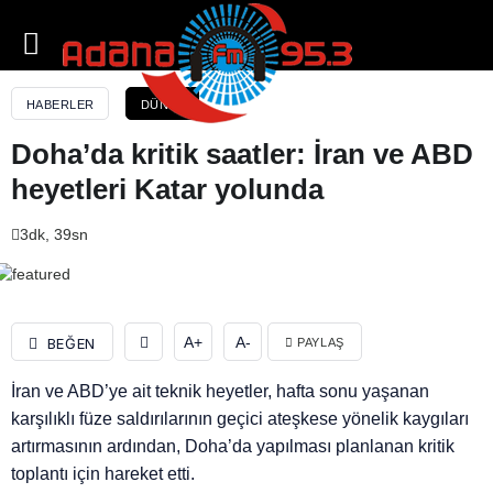
Doha’da kritik saatler: İran ve ABD heyetleri Katar
yolunda
HABERLER
DÜNYA
Doha’da kritik saatler: İran ve ABD
heyetleri Katar yolunda
3dk, 39sn
A+
A-
BEĞEN
PAYLAŞ
İran ve ABD’ye ait teknik heyetler, hafta sonu yaşanan
karşılıklı füze saldırılarının geçici ateşkese yönelik kaygıları
artırmasının ardından, Doha’da yapılması planlanan kritik
toplantı için hareket etti.