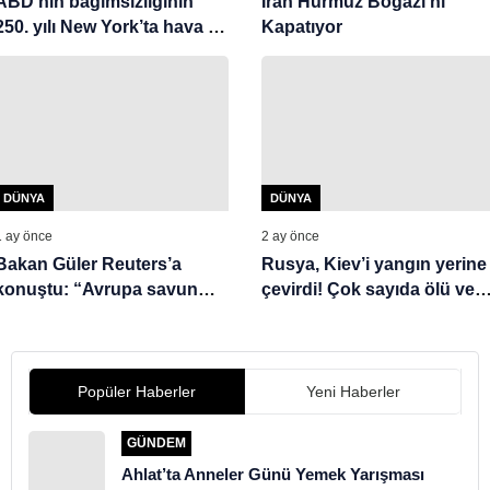
ABD’nin bağımsızlığının
İran Hürmüz Boğazı’nı
250. yılı New York’ta hava ve
Kapatıyor
deniz törenleriyle kutlandı
DÜNYA
DÜNYA
1 ay önce
2 ay önce
Bakan Güler Reuters’a
Rusya, Kiev’i yangın yerine
konuştu: “Avrupa savunma
çevirdi! Çok sayıda ölü ve
girişimlerine Ankara’yı da
yaralı var
dahil etmeli”
Popüler Haberler
Yeni Haberler
GÜNDEM
Ahlat’ta Anneler Günü Yemek Yarışması