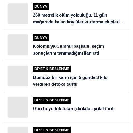
DÜNYA
260 metrelik ölüm yolculuğu. 11 gün
mağarada kalan köylüler kurtarma ekiplerini
şoke etti
DÜNYA
Kolombiya Cumhurbaşkanı, seçim
sonuçlarını tanımadığını ilan etti
DIYET & BESLENME
Dümdüz bir karın için 5 günde 3 kilo
verdiren detoks tarifi!
DIYET & BESLENME
Gün boyu tok tutan çikolatalı yulaf tarifi
DIYET & BESLENME