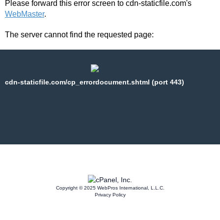
Please forward this error screen to cdn-staticfile.com's
WebMaster
.
The server cannot find the requested page:
cdn-staticfile.com/cp_errordocument.shtml (port 443)
Copyright © 2025 WebPros International, L.L.C.
Privacy Policy