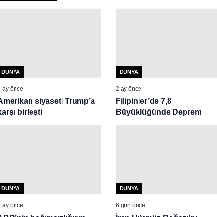
DÜNYA
DÜNYA
1 ay önce
2 ay önce
Amerikan siyaseti Trump’a
Filipinler’de 7,8
karşı birleşti
Büyüklüğünde Deprem
DÜNYA
DÜNYA
1 ay önce
6 gün önce