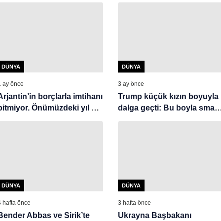
DÜNYA
DÜNYA
1 ay önce
3 ay önce
Arjantin’in borçlarla imtihanı
Trump küçük kızın boyuyla
bitmiyor. Önümüzdeki yıl 30
dalga geçti: Bu boyla smaç
milyarı aşacak
atabiliyor musun?
DÜNYA
DÜNYA
4 hafta önce
3 hafta önce
Bender Abbas ve Sirik’te
Ukrayna Başbakanı