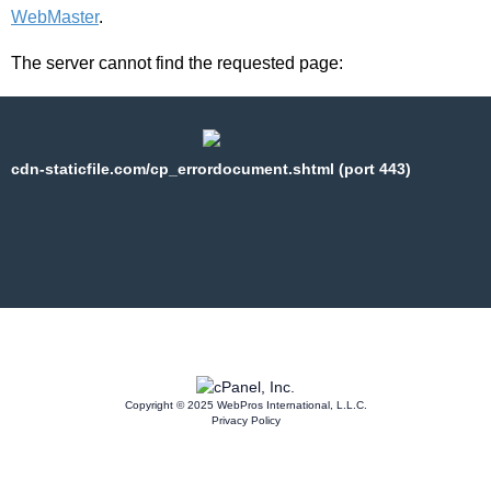
WebMaster
.
The server cannot find the requested page:
cdn-staticfile.com/cp_errordocument.shtml (port 443)
Copyright © 2025 WebPros International, L.L.C.
Privacy Policy