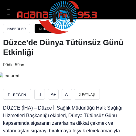
Düzce’de Dünya Tütünsüz Günü Etkinliği
HABERLER
DÜNYA
Düzce’de Dünya Tütünsüz Günü
Etkinliği
0dk, 59sn
A+
A-
BEĞEN
PAYLAŞ
DÜZCE (İHA) – Düzce İl Sağlık Müdürlüğü Halk Sağlığı
Hizmetleri Başkanlığı ekipleri, Dünya Tütünsüz Günü
kapsamında sigaranın zararlarına dikkat çekmek ve
vatandaşları sigarayı bırakmaya teşvik etmek amacıyla