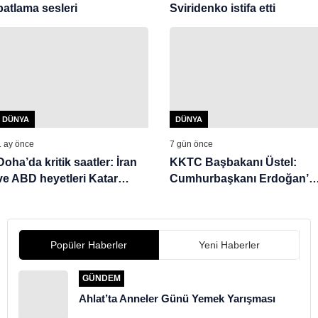
patlama sesleri
Sviridenko istifa etti
DÜNYA
DÜNYA
1 ay önce
7 gün önce
Doha’da kritik saatler: İran
KKTC Başbakanı Üstel:
ve ABD heyetleri Katar
Cumhurbaşkanı Erdoğan’ı
yolunda
açıklamaları tarihi öneme
sahip
Popüler Haberler
Yeni Haberler
GÜNDEM
Ahlat’ta Anneler Günü Yemek Yarışması