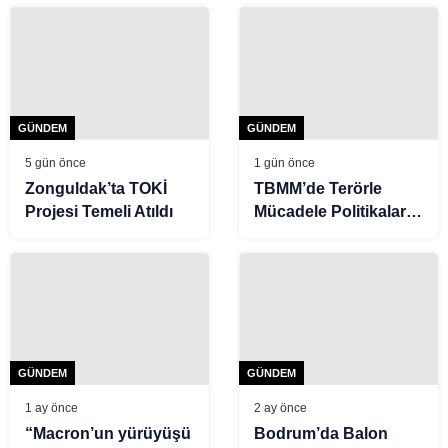
şüpheli yakalandı
Antalya’da nerede
oldu? Antalya deprem
Kandilli ve AFAD son
depremler listesi 22
Temmuz 2026
GÜNDEM
GÜNDEM
5 gün önce
1 gün önce
Zonguldak’ta TOKİ
TBMM’de Terörle
Projesi Temeli Atıldı
Mücadele Politikaları
Tartışıldı: İYİ Parti’nin
Önergesi Reddedildi
GÜNDEM
GÜNDEM
1 ay önce
2 ay önce
“Macron’un yürüyüşü
Bodrum’da Balon