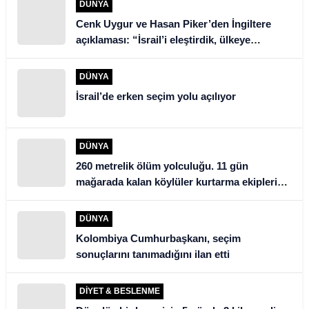
DÜNYA
Cenk Uygur ve Hasan Piker’den İngiltere
açıklaması: “İsrail’i eleştirdik, ülkeye
alınmadık”
DÜNYA
İsrail’de erken seçim yolu açılıyor
DÜNYA
260 metrelik ölüm yolculuğu. 11 gün
mağarada kalan köylüler kurtarma ekiplerini
şoke etti
DÜNYA
Kolombiya Cumhurbaşkanı, seçim
sonuçlarını tanımadığını ilan etti
DIYET & BESLENME