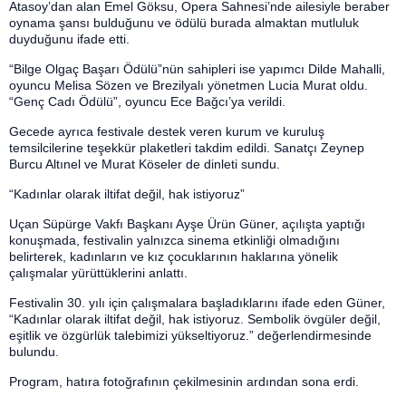
Atasoy’dan alan Emel Göksu, Opera Sahnesi’nde ailesiyle beraber
oynama şansı bulduğunu ve ödülü burada almaktan mutluluk
duyduğunu ifade etti.
“Bilge Olgaç Başarı Ödülü”nün sahipleri ise yapımcı Dilde Mahalli,
oyuncu Melisa Sözen ve Brezilyalı yönetmen Lucia Murat oldu.
“Genç Cadı Ödülü”, oyuncu Ece Bağcı’ya verildi.
Gecede ayrıca festivale destek veren kurum ve kuruluş
temsilcilerine teşekkür plaketleri takdim edildi. Sanatçı Zeynep
Burcu Altınel ve Murat Köseler de dinleti sundu.
“Kadınlar olarak iltifat değil, hak istiyoruz”
Uçan Süpürge Vakfı Başkanı Ayşe Ürün Güner, açılışta yaptığı
konuşmada, festivalin yalnızca sinema etkinliği olmadığını
belirterek, kadınların ve kız çocuklarının haklarına yönelik
çalışmalar yürüttüklerini anlattı.
Festivalin 30. yılı için çalışmalara başladıklarını ifade eden Güner,
“Kadınlar olarak iltifat değil, hak istiyoruz. Sembolik övgüler değil,
eşitlik ve özgürlük talebimizi yükseltiyoruz.” değerlendirmesinde
bulundu.
Program, hatıra fotoğrafının çekilmesinin ardından sona erdi.