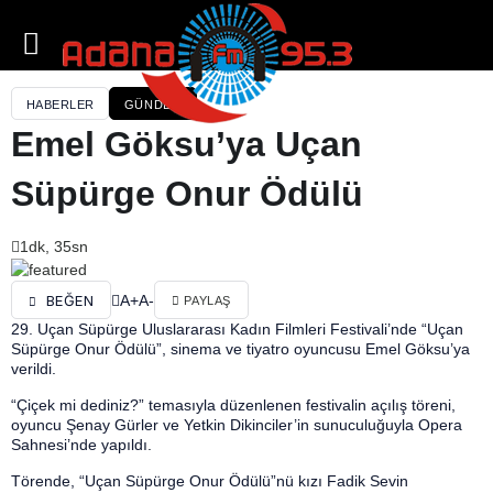
HABERLER
GÜNDEM
Emel Göksu’ya Uçan
Süpürge Onur Ödülü
1dk, 35sn
A+
A-
BEĞEN
PAYLAŞ
29. Uçan Süpürge Uluslararası Kadın Filmleri Festivali’nde “Uçan
Süpürge Onur Ödülü”, sinema ve tiyatro oyuncusu Emel Göksu’ya
verildi.
“Çiçek mi dediniz?” temasıyla düzenlenen festivalin açılış töreni,
oyuncu Şenay Gürler ve Yetkin Dikinciler’in sunuculuğuyla Opera
Sahnesi’nde yapıldı.
Törende, “Uçan Süpürge Onur Ödülü”nü kızı Fadik Sevin