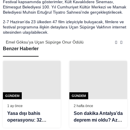
Festival kapsamında gösterimler, Kült Kavaklıdere Sineması,
Etimesgut Belediyesi 100. Yıl Cumhuriyet Kültür Merkezi ve Mamak
Belediyesi Muhsin Ertuğrul Tiyatro Sahnesi’nde gerçekleştirilecek.
2-7 Haziran’da 23 ülkeden 47 film izleyiciyle buluşacak, filmlere ve
festival programına ilişkin detaylara Uçan Süpürge Vakfının internet
sitesinden ulaşılabilecek.
Emel Göksu’ya Uçan Süpürge Onur Ödülü
Benzer Haberler
GÜNDEM
GÜNDEM
1 ay önce
2 hafta önce
Yasa dışı bahis
Son dakika Antalya’da
operasyonu: 32
deprem mi oldu? Az
şirkete el konuldu, 37
önce deprem