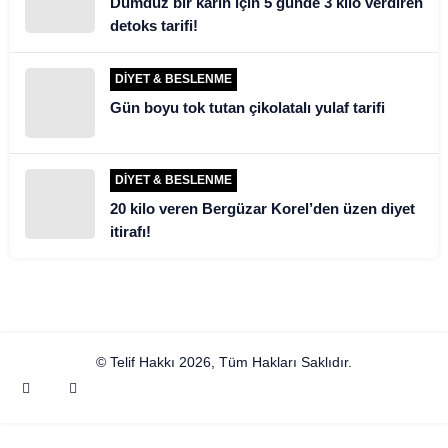
Dümdüz bir karın için 5 günde 3 kilo verdiren
detoks tarifi!
DIYET & BESLENME
Gün boyu tok tutan çikolatalı yulaf tarifi
DIYET & BESLENME
20 kilo veren Bergüzar Korel’den üzen diyet
itirafı!
© Telif Hakkı 2026, Tüm Hakları Saklıdır.