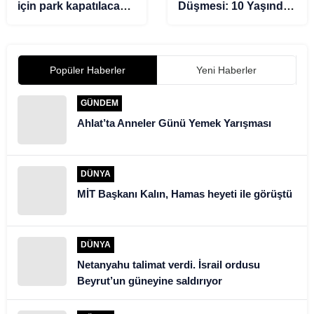
için park kapatılacak”
Düşmesi: 10 Yaşında
iddiasına açıklama
Çocuk Hayatını
Kaybetti
Popüler Haberler
Yeni Haberler
GÜNDEM
Ahlat’ta Anneler Günü Yemek Yarışması
DÜNYA
MİT Başkanı Kalın, Hamas heyeti ile görüştü
DÜNYA
Netanyahu talimat verdi. İsrail ordusu
Beyrut’un güneyine saldırıyor