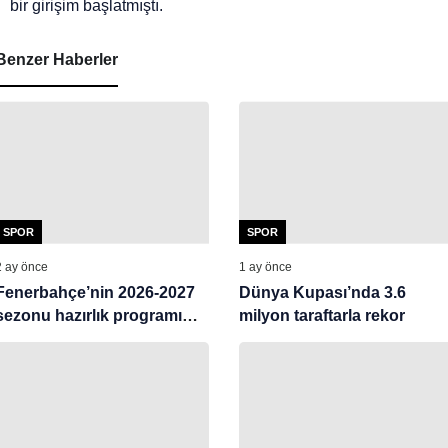
bir girişim başlatmıştı.
Benzer Haberler
SPOR
SPOR
2 ay önce
1 ay önce
Fenerbahçe’nin 2026-2027
Dünya Kupası’nda 3.6
sezonu hazırlık programı
milyon taraftarla rekor
açıklandı