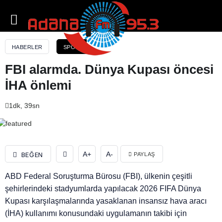
FBI alarmda. Dünya Kupası öncesi İHA önlemi
HABERLER
SPOR
FBI alarmda. Dünya Kupası öncesi
İHA önlemi
1dk, 39sn
A+
A-
BEĞEN
PAYLAŞ
ABD Federal Soruşturma Bürosu (FBI), ülkenin çeşitli
şehirlerindeki stadyumlarda yapılacak 2026 FIFA Dünya
Kupası karşılaşmalarında yasaklanan insansız hava aracı
(İHA) kullanımı konusundaki uygulamanın takibi için