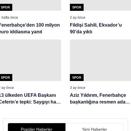
SPOR
SPOR
1 hafta önce
2 ay önce
Fenerbahçe’den 100 milyon
Fildişi Sahili, Ekvador’u
euro iddiasına yanıt
90’da yıktı
SPOR
SPOR
2 ay önce
3 ay önce
13 ülkeden UEFA Başkanı
Aziz Yıldırım, Fenerbahçe
Ceferin’e tepki: Saygıyı hak
başkanlığına resmen aday!
ediyoruz
İşte ilk sözleri
Popüler Haberler
Yeni Haberler