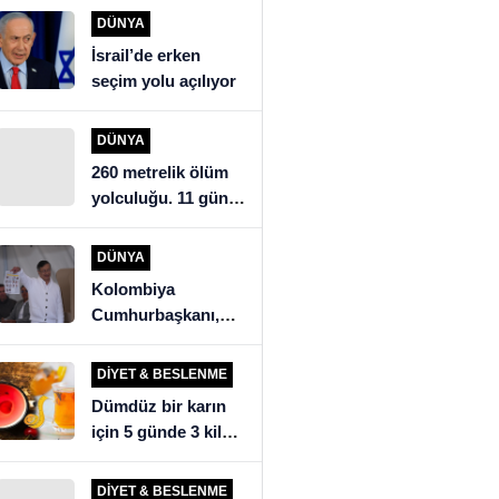
açıklaması: “İsrail’i
DÜNYA
eleştirdik, ülkeye
İsrail’de erken
alınmadık”
seçim yolu açılıyor
DÜNYA
260 metrelik ölüm
yolculuğu. 11 gün
mağarada kalan
köylüler kurtarma
DÜNYA
ekiplerini şoke etti
Kolombiya
Cumhurbaşkanı,
seçim sonuçlarını
tanımadığını ilan
DIYET & BESLENME
etti
Dümdüz bir karın
için 5 günde 3 kilo
verdiren detoks
tarifi!
DIYET & BESLENME