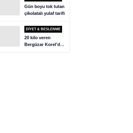
Gün boyu tok tutan
çikolatalı yulaf tarifi
DIYET & BESLENME
20 kilo veren
Bergüzar Korel’den
üzen diyet itirafı!