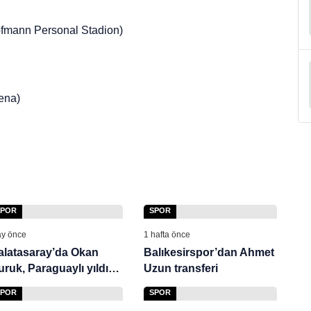
fmann Personal Stadion)
ena)
SPOR
SPOR
ay önce
1 hafta önce
alatasaray’da Okan
Balıkesirspor’dan Ahmet
uruk, Paraguaylı yıldıza
Uzun transferi
ayran kaldı! 10 numara
SPOR
SPOR
ransfer