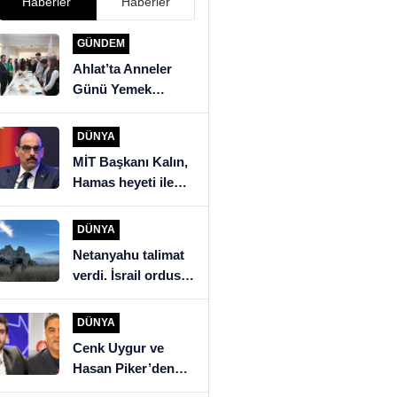
Haberler
Haberler
GÜNDEM
Ahlat’ta Anneler
Günü Yemek
Yarışması
DÜNYA
MİT Başkanı Kalın,
Hamas heyeti ile
görüştü
DÜNYA
Netanyahu talimat
verdi. İsrail ordusu
Beyrut’un güneyine
saldırıyor
DÜNYA
Cenk Uygur ve
Hasan Piker’den
İngiltere