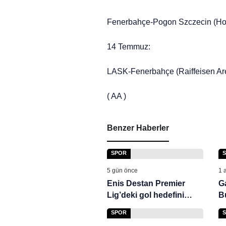
Fenerbahçe-Pogon Szczecin (Ho
14 Temmuz:
LASK-Fenerbahçe (Raiffeisen Ar
( AA )
Benzer Haberler
SPOR
5 gün önce
1 
Enis Destan Premier
G
Lig’deki gol hedefini
B
açıkladı
h
SPOR
t