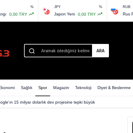
%
JPY
%
RUB
onu hazırlık programı açıklandı
Japon Yeni
Rus Rublesi
,00 TRY
0,00 TRY
ARA
Ekonomi
Sağlık
Spor
Magazin
Teknoloji
Diyet & Beslenme
ogle’ın 15 milyar dolarlık dev projesine tepki büyük