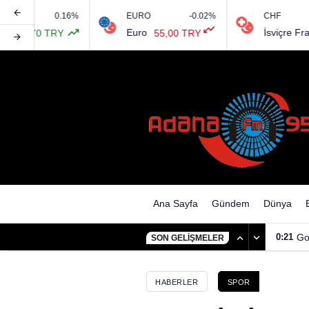
0.16%
EURO
-0.02%
CHF
Fenerbahçe’nin 2026-2027 sez
Euro
İsviçre Frangı
,70 TRY
55,00 TRY
0
Ana Sayfa
Gündem
Dünya
0:21
Go
SON GELIŞMELER
HABERLER
SPOR