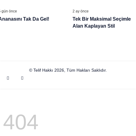
GÜZELLIK & MODA
GÜZELLIK & MODA
Tanıtıyor
5 gün önce
2 ay önce
Ananasını Tak Da Gel!
Tek Bir Maksimal Seçimle
Alan Kaplayan Stil
© Telif Hakkı 2026, Tüm Hakları Saklıdır.
404