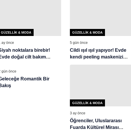
GÜZELLIK & MODA
GÜZELLIK & MODA
1 ay önce
5 gün önce
Siyah noktalara birebir!
Cildi ışıl ışıl yapıyor! Evde
Evde doğal cilt bakım
kendi peeling maskenizi
GÜZELLIK & MODA
maskesi
yapın
2 gün önce
Geleceğe Romantik Bir
Bakış
GÜZELLIK & MODA
3 ay önce
Öğrenciler, Uluslararası
Fuarda Kültürel Mirası