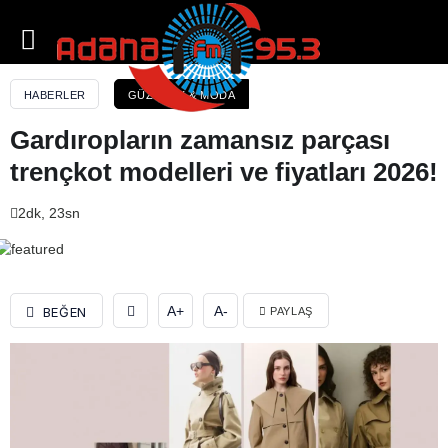
Gardıropların zamansız parçası trençkot modelleri
ve fiyatları 2026!
HABERLER
GÜZELLIK & MODA
Gardıropların zamansız parçası
trençkot modelleri ve fiyatları 2026!
2dk, 23sn
A+
A-
BEĞEN
PAYLAŞ