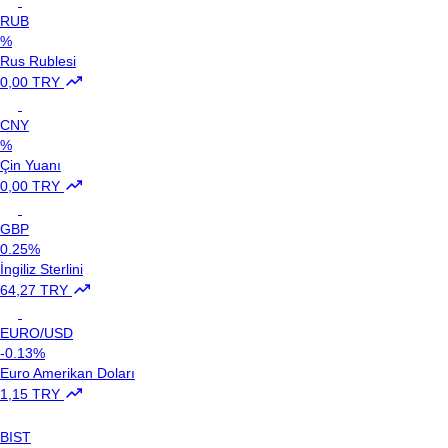
RUB
%
Rus Rublesi
0,00 TRY
CNY
%
Çin Yuanı
0,00 TRY
GBP
0.25%
İngiliz Sterlini
64,27 TRY
EURO/USD
-0.13%
Euro Amerikan Doları
1,15 TRY
BIST