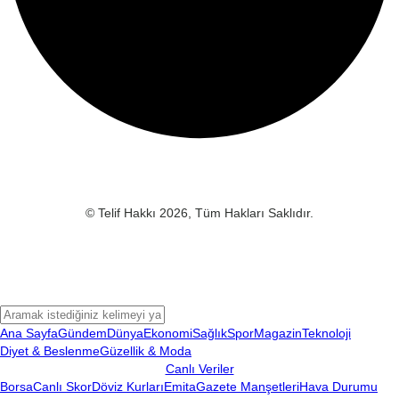
© Telif Hakkı 2026, Tüm Hakları Saklıdır.
Ana Sayfa
Gündem
Dünya
Ekonomi
Sağlık
Spor
Magazin
Teknoloji
Diyet & Beslenme
Güzellik & Moda
Canlı Veriler
Borsa
Canlı Skor
Döviz Kurları
Emita
Gazete Manşetleri
Hava Durumu