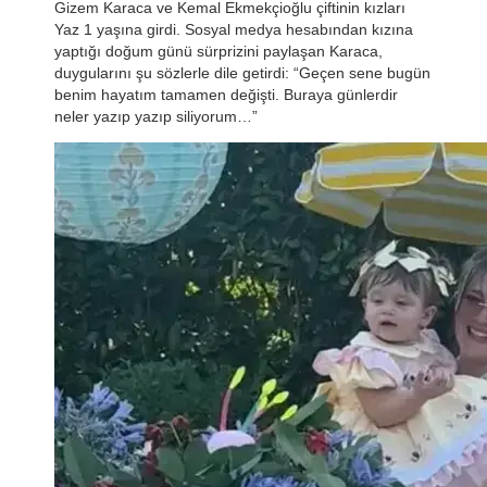
Gizem Karaca ve Kemal Ekmekçioğlu çiftinin kızları
Yaz 1 yaşına girdi. Sosyal medya hesabından kızına
yaptığı doğum günü sürprizini paylaşan Karaca,
duygularını şu sözlerle dile getirdi: “Geçen sene bugün
benim hayatım tamamen değişti. Buraya günlerdir
neler yazıp yazıp siliyorum…”