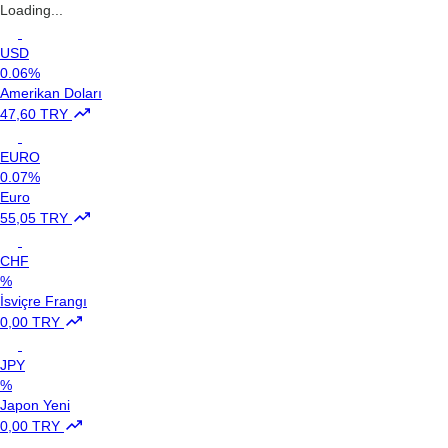
Loading...
USD
0.06%
Amerikan Doları
47,60 TRY
EURO
0.07%
Euro
55,05 TRY
CHF
%
İsviçre Frangı
0,00 TRY
JPY
%
Japon Yeni
0,00 TRY