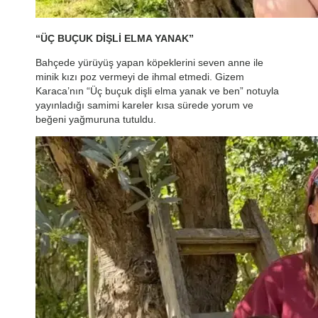
“ÜÇ BUÇUK DİŞLİ ELMA YANAK”
Bahçede yürüyüş yapan köpeklerini seven anne ile
minik kızı poz vermeyi de ihmal etmedi. Gizem
Karaca’nın “Üç buçuk dişli elma yanak ve ben” notuyla
yayınladığı samimi kareler kısa sürede yorum ve
beğeni yağmuruna tutuldu.