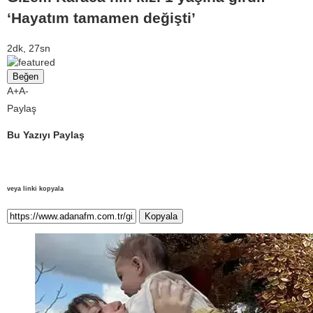
‘Hayatım tamamen değişti’
2dk, 27sn
Beğen
A+
A-
Paylaş
Bu Yazıyı Paylaş
veya linki kopyala
Kopyala