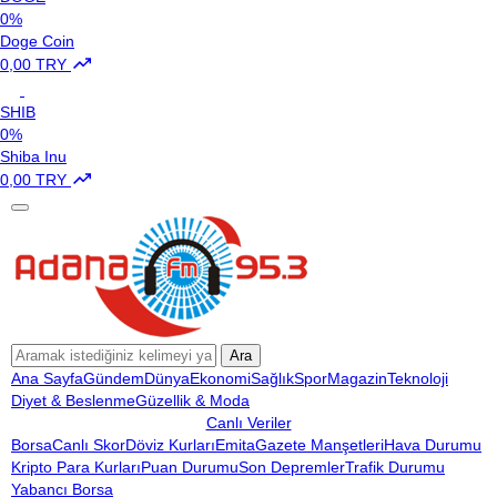
0%
Doge Coin
0,00 TRY
SHIB
0%
Shiba Inu
0,00 TRY
Ara
Ana Sayfa
Gündem
Dünya
Ekonomi
Sağlık
Spor
Magazin
Teknoloji
Diyet & Beslenme
Güzellik & Moda
Canlı Veriler
Borsa
Canlı Skor
Döviz Kurları
Emita
Gazete Manşetleri
Hava Durumu
Kripto Para Kurları
Puan Durumu
Son Depremler
Trafik Durumu
Yabancı Borsa