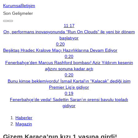
Kurumsal
İletişim
Son Gelişmeler
11:17
On, performans inovasyonunda “Run On Clouds” ile yeni bir dönem
başlatıyor
0:20
Beşiktaş Hradec Kralove Maçı Hazırlıklarına Devam Ediyor
0:20
Fenerbahçe’den Marcus Rashford bombası! Aziz Yıldırım kesenin
ağzını sonuna kadar açtı
0:20
Bunu kimse beklemiyordu! İsmail Kartal’ın “Kalacak” dediği isim
Premier Lig’e gidiyor
0:19
Fenerbahçe’de veda! Sadettin Saran’ın prensi bavulu topladı
gidiyor
Haberler
Magazin
Gizem Karaca’nın kızı 1 yaşına girdi!