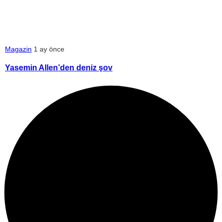
Magazin
1 ay önce
Yasemin Allen’den deniz şov