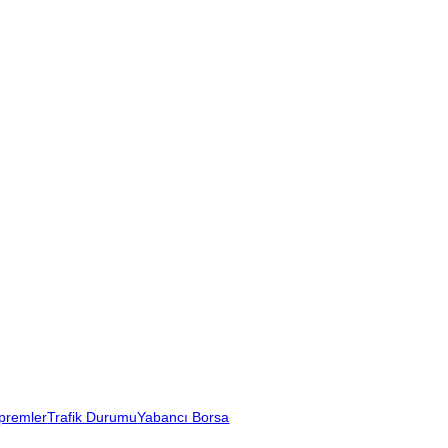
premler
Trafik Durumu
Yabancı Borsa