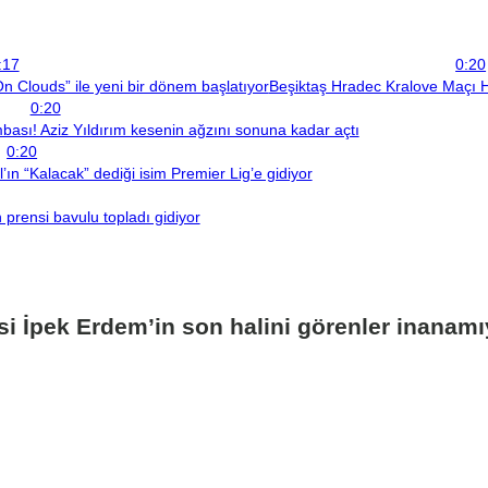
:17
0:20
 Clouds” ile yeni bir dönem başlatıyor
Beşiktaş Hradec Kralove Maçı H
0:20
sı! Aziz Yıldırım kesenin ağzını sonuna kadar açtı
0:20
ın “Kalacak” dediği isim Premier Lig’e gidiyor
prensi bavulu topladı gidiyor
’si İpek Erdem’in son halini görenler inanamı