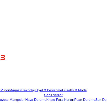
ık
Spor
Magazin
Teknoloji
Diyet & Beslenme
Güzellik & Moda
Canlı Veriler
azete Manşetleri
Hava Durumu
Kripto Para Kurları
Puan Durumu
Son De