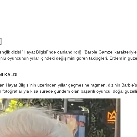
lik dizisi “Hayat Bilgisi”nde canlandırdığı ‘Barbie Gamze’ karakteriyl
ü oyuncunun yıllar içindeki değişimini gören takipçileri, Erdem’in güzel
NI KALDI
an Hayat Bilgisi’nin üzerinden yıllar geçmesine rağmen, dizinin Barb
fotoğraflarıyla kısa sürede gündem olan başarılı oyuncu, doğal güzelli