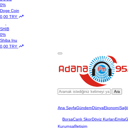
0%
Doge Coin
0,00 TRY
SHIB
0%
Shiba Inu
0,00 TRY
Ara
Ana Sayfa
Gündem
Dünya
Ekonomi
Sağl
Borsa
Canlı Skor
Döviz Kurları
Emita
G
Kurumsal
İletişim