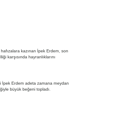
e hafızalara kazınan İpek Erdem, son
liği karşısında hayranlıklarını
ie’si İpek Erdem adeta zamana meydan
ğiyle büyük beğeni topladı.