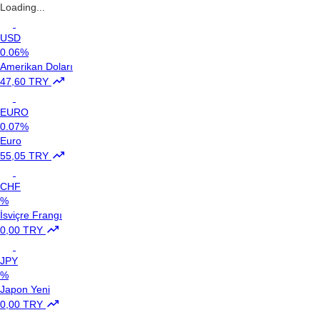
Loading...
USD
0.06%
Amerikan Doları
47,60 TRY
EURO
0.07%
Euro
55,05 TRY
CHF
%
İsviçre Frangı
0,00 TRY
JPY
%
Japon Yeni
0,00 TRY