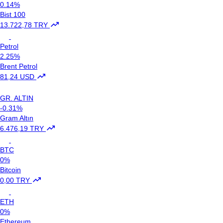
0.14%
Bist 100
13.722,78 TRY
Petrol
2.25%
Brent Petrol
81,24 USD
GR. ALTIN
-0.31%
Gram Altın
6.476,19 TRY
BTC
0%
Bitcoin
0,00 TRY
ETH
0%
Ethereum