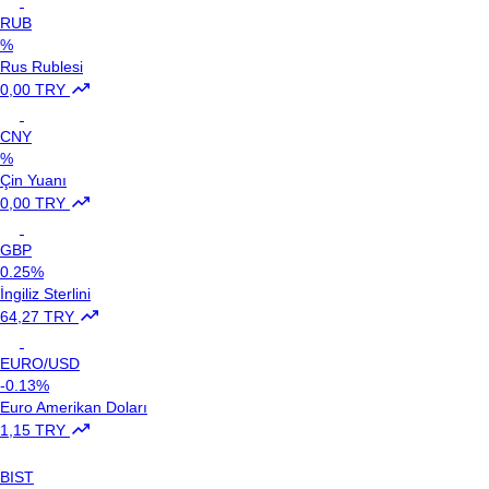
RUB
%
Rus Rublesi
0,00 TRY
CNY
%
Çin Yuanı
0,00 TRY
GBP
0.25%
İngiliz Sterlini
64,27 TRY
EURO/USD
-0.13%
Euro Amerikan Doları
1,15 TRY
BIST