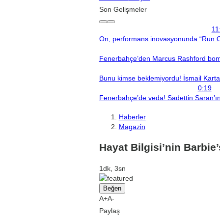
Son Gelişmeler
11
On, performans inovasyonunda “Run On
Fenerbahçe’den Marcus Rashford bomba
Bunu kimse beklemiyordu! İsmail Kartal’
0:19
Fenerbahçe’de veda! Sadettin Saran’ın 
Haberler
Magazin
Hayat Bilgisi’nin Barbie
1dk, 3sn
Beğen
A+
A-
Paylaş