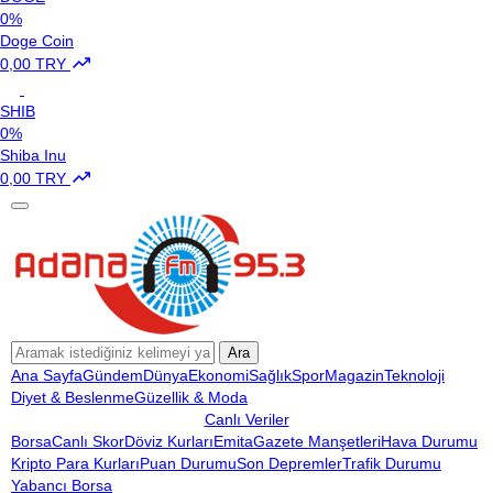
0%
Doge Coin
0,00 TRY
SHIB
0%
Shiba Inu
0,00 TRY
Ara
Ana Sayfa
Gündem
Dünya
Ekonomi
Sağlık
Spor
Magazin
Teknoloji
Diyet & Beslenme
Güzellik & Moda
Canlı Veriler
Borsa
Canlı Skor
Döviz Kurları
Emita
Gazete Manşetleri
Hava Durumu
Kripto Para Kurları
Puan Durumu
Son Depremler
Trafik Durumu
Yabancı Borsa