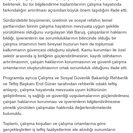
belirterek, bu tür bilgilendirme toplantılarının çalışma hayatında
farkındalığın artırılması açısından büyük önem taşıdığını ifade etti.
Sürdürülebilir büyümenin, üretimin ve sosyal refahın temel
şartlarından birinin çalışma hayatının mevzuata uygun şekilde
yürütülmesi olduğunu vurgulayan Vali Baruş, çalışanların haklarını
bildiği, işverenlerin ise sorumluluklarının bilincinde olduğu bir
çalışma ortamının hem bireysel huzurun hem de toplumsal
kalkınmanın güvencesi olduğunu söyledi. Kamu kurumları ile özel
sektör arasında iş birliğinin güçlendirilmesinin, kayıtlı istihdamın
artırılmasının, çalışan haklarının korunmasının ve güvenli çalışma
ortamlarının oluşturulmasının ortak sorumluluk olduğunu ifade etti.
Programda ayrıca Çalışma ve Sosyal Güvenlik Bakanlığı Rehberlik
ve Teftiş Başkanı Erol Güner tarafından rehberlik odaklı teftiş
anlayışı, çalışma hayatında mevzuata uyum kültürünün
geliştirilmesi, iş sağlığı ve güvenliği uygulamalarının güçlendirilmesi,
çalışan haklarının korunması ve işverenlerin bilgilendirilmesine
yönelik yürütülen çalışmalar hakkında değerlendirmelerde
bulunuldu.
Toplantı, çalışma koşulları ve çalışma ortamlarına göre
gerçekleştirilen iş teftiş faaliyetlerinin ele alındığı sunumların