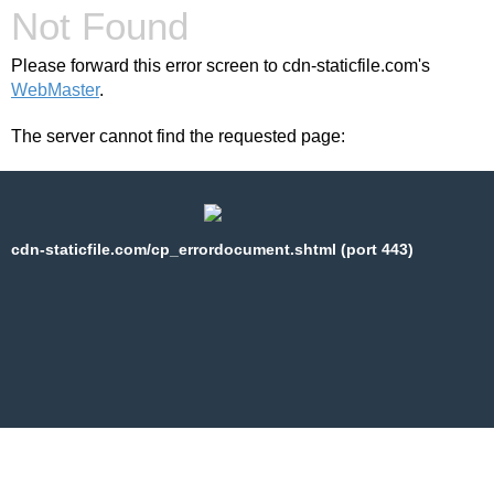
Not Found
Please forward this error screen to cdn-staticfile.com's
WebMaster
.
The server cannot find the requested page:
cdn-staticfile.com/cp_errordocument.shtml (port 443)