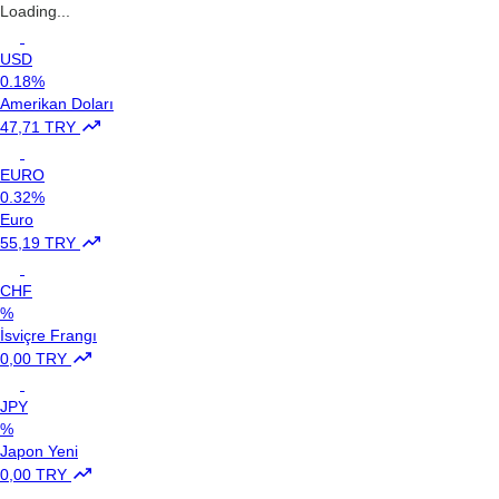
Loading...
USD
0.18%
Amerikan Doları
47,71 TRY
EURO
0.32%
Euro
55,19 TRY
CHF
%
İsviçre Frangı
0,00 TRY
JPY
%
Japon Yeni
0,00 TRY