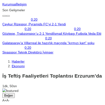
Kurumsal
İletişim
Son Gelişmeler
0:20
Çaykur Rizespor, Pyramids FC’yi 2-1 Yendi
0:20
0:20
Göztepe, Trabzonspor’u 2-1 Yendi
İsmail Köybaşı Futbola Veda Etti
0:20
Galatasaray’a Villarreal ile hazırlık maçında “kırmızı kart” şoku
0:20
Sivasspor Teknik Direktörü İyimser
Haberler
Ekonomi
İş Teftiş Faaliyetleri Toplantısı Erzurum’da
1dk, 50sn
Beğen
A+
A-