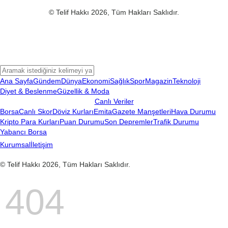
© Telif Hakkı 2026, Tüm Hakları Saklıdır.
Ana Sayfa
Gündem
Dünya
Ekonomi
Sağlık
Spor
Magazin
Teknoloji
Diyet & Beslenme
Güzellik & Moda
Canlı Veriler
Borsa
Canlı Skor
Döviz Kurları
Emita
Gazete Manşetleri
Hava Durumu
Kripto Para Kurları
Puan Durumu
Son Depremler
Trafik Durumu
Yabancı Borsa
Kurumsal
İletişim
© Telif Hakkı 2026, Tüm Hakları Saklıdır.
404