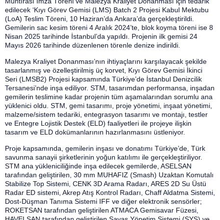
Muhtırası İmza Töreni ve Malezya Kraliyet Donanması için tedarik
edilecek ‘Kıyı Görev Gemisi (LMS) Batch 2 Projesi Kabul Mektubu
(LoA) Teslim Töreni, 10 Haziran’da Ankara’da gerçekleştirildi.
Gemilerin sac kesim töreni 4 Aralık 2024’te, blok koyma töreni ise 8
Nisan 2025 tarihinde İstanbul’da yapıldı. Projenin ilk gemisi 24
Mayıs 2026 tarihinde düzenlenen törenle denize indirildi.
Malezya Kraliyet Donanması’nın ihtiyaçlarını karşılayacak şekilde
tasarlanmış ve özelleştirilmiş üç korvet, Kıyı Görev Gemisi İkinci
Seri (LMSB2) Projesi kapsamında Türkiye’de İstanbul Denizcilik
Tersanesi’nde inşa ediliyor. STM, tasarımdan performansa, inşadan
gemilerin teslimine kadar projenin tüm aşamalarından sorumlu ana
yüklenici oldu. STM, gemi tasarımı, proje yönetimi, inşaat yönetimi,
malzeme/sistem tedariki, entegrasyon tasarımı ve montajı, testler
ve Entegre Lojistik Destek (ELD) faaliyetleri ile projeye ilişkin
tasarım ve ELD dokümanlarının hazırlanmasını üstleniyor.
Proje kapsamında, gemilerin inşası ve donatımı Türkiye’de, Türk
savunma sanayii şirketlerinin yoğun katılımı ile gerçekleştiriliyor.
STM ana yükleniciliğinde inşa edilecek gemilerde, ASELSAN
tarafından geliştirilen, 30 mm MUHAFIZ (Smash) Uzaktan Komutalı
Stabilize Top Sistemi, CENK 3D Arama Radarı, ARES 2D Su Üstü
Radar ED sistemi, Akrep Atış Kontrol Radarı, Chaff Aldatma Sistemi,
Dost-Düşman Tanıma Sistemi IFF ve diğer elektronik sensörler;
ROKETSAN tarafından geliştirilen ATMACA Gemisavar Füzesi,
HAVELSAN tarafından geliştirilen Savaş Yönetim Sistemi (SYS) ve