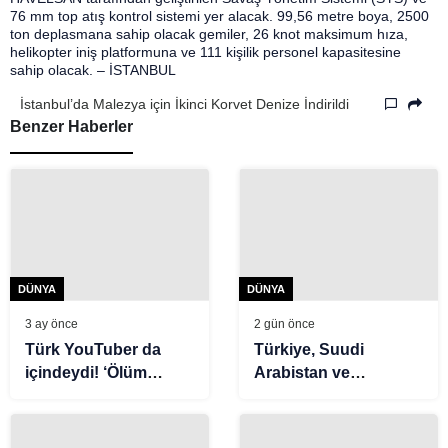
76 mm top atış kontrol sistemi yer alacak. 99,56 metre boya, 2500
ton deplasmana sahip olacak gemiler, 26 knot maksimum hıza,
helikopter iniş platformuna ve 111 kişilik personel kapasitesine
sahip olacak. – İSTANBUL
İstanbul’da Malezya için İkinci Korvet Denize İndirildi
Benzer Haberler
DÜNYA
DÜNYA
3 ay önce
2 gün önce
Türk YouTuber da
Türkiye, Suudi
içindeydi! ‘Ölüm
Arabistan ve
gemisini’ hiçbir ülke
Pakistan’ın imzaladığı
istemiyor
anlaşmanın detayları