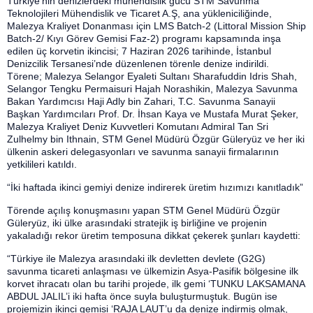
Türkiye’nin denizlerdeki mühendislik gücü STM Savunma
Teknolojileri Mühendislik ve Ticaret A.Ş, ana yükleniciliğinde,
Malezya Kraliyet Donanması için LMS Batch-2 (Littoral Mission Ship
Batch-2/ Kıyı Görev Gemisi Faz-2) programı kapsamında inşa
edilen üç korvetin ikincisi; 7 Haziran 2026 tarihinde, İstanbul
Denizcilik Tersanesi’nde düzenlenen törenle denize indirildi.
Törene; Malezya Selangor Eyaleti Sultanı Sharafuddin Idris Shah,
Selangor Tengku Permaisuri Hajah Norashikin, Malezya Savunma
Bakan Yardımcısı Haji Adly bin Zahari, T.C. Savunma Sanayii
Başkan Yardımcıları Prof. Dr. İhsan Kaya ve Mustafa Murat Şeker,
Malezya Kraliyet Deniz Kuvvetleri Komutanı Admiral Tan Sri
Zulhelmy bin Ithnain, STM Genel Müdürü Özgür Güleryüz ve her iki
ülkenin askeri delegasyonları ve savunma sanayii firmalarının
yetkilileri katıldı.
“İki haftada ikinci gemiyi denize indirerek üretim hızımızı kanıtladık”
Törende açılış konuşmasını yapan STM Genel Müdürü Özgür
Güleryüz, iki ülke arasındaki stratejik iş birliğine ve projenin
yakaladığı rekor üretim temposuna dikkat çekerek şunları kaydetti:
“Türkiye ile Malezya arasındaki ilk devletten devlete (G2G)
savunma ticareti anlaşması ve ülkemizin Asya-Pasifik bölgesine ilk
korvet ihracatı olan bu tarihi projede, ilk gemi ‘TUNKU LAKSAMANA
ABDUL JALIL’i iki hafta önce suyla buluşturmuştuk. Bugün ise
projemizin ikinci gemisi ‘RAJA LAUT’u da denize indirmiş olmak,