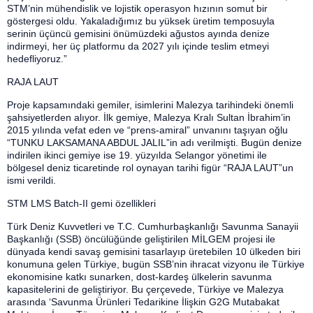
STM’nin mühendislik ve lojistik operasyon hızının somut bir
göstergesi oldu. Yakaladığımız bu yüksek üretim temposuyla
serinin üçüncü gemisini önümüzdeki ağustos ayında denize
indirmeyi, her üç platformu da 2027 yılı içinde teslim etmeyi
hedefliyoruz.”
RAJA LAUT
Proje kapsamındaki gemiler, isimlerini Malezya tarihindeki önemli
şahsiyetlerden alıyor. İlk gemiye, Malezya Kralı Sultan İbrahim’in
2015 yılında vefat eden ve “prens-amiral” unvanını taşıyan oğlu
“TUNKU LAKSAMANA ABDUL JALIL”in adı verilmişti. Bugün denize
indirilen ikinci gemiye ise 19. yüzyılda Selangor yönetimi ile
bölgesel deniz ticaretinde rol oynayan tarihi figür “RAJA LAUT”un
ismi verildi.
STM LMS Batch-II gemi özellikleri
Türk Deniz Kuvvetleri ve T.C. Cumhurbaşkanlığı Savunma Sanayii
Başkanlığı (SSB) öncülüğünde geliştirilen MİLGEM projesi ile
dünyada kendi savaş gemisini tasarlayıp üretebilen 10 ülkeden biri
konumuna gelen Türkiye, bugün SSB’nin ihracat vizyonu ile Türkiye
ekonomisine katkı sunarken, dost-kardeş ülkelerin savunma
kapasitelerini de geliştiriyor. Bu çerçevede, Türkiye ve Malezya
arasında ‘Savunma Ürünleri Tedarikine İlişkin G2G Mutabakat