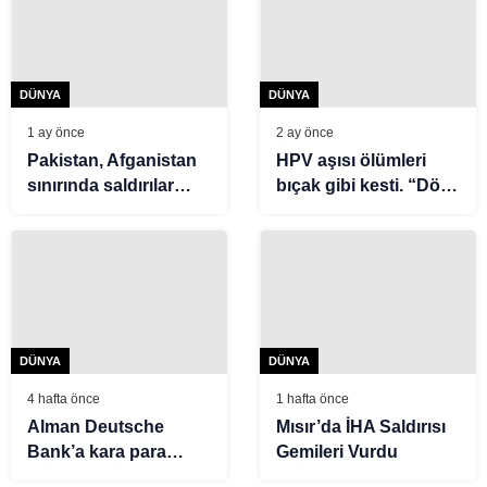
DÜNYA
DÜNYA
1 ay önce
2 ay önce
Pakistan, Afganistan
HPV aşısı ölümleri
sınırında saldırılar
bıçak gibi kesti. “Dört
düzenlediğini
yılda tek bir ölüm bile
duyurdu
kaydedilmedi”
DÜNYA
DÜNYA
4 hafta önce
1 hafta önce
Alman Deutsche
Mısır’da İHA Saldırısı
Bank’a kara para
Gemileri Vurdu
aklama soruşturması: