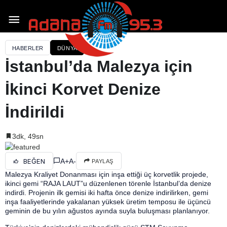
HABERLER
DÜNYA
İstanbul’da Malezya için
İkinci Korvet Denize
İndirildi
3dk, 49sn
A+
A-
BEĞEN
PAYLAŞ
Malezya Kraliyet Donanması için inşa ettiği üç korvetlik projede,
ikinci gemi “RAJA LAUT”u düzenlenen törenle İstanbul’da denize
indirdi. Projenin ilk gemisi iki hafta önce denize indirilirken, gemi
inşa faaliyetlerinde yakalanan yüksek üretim temposu ile üçüncü
geminin de bu yılın ağustos ayında suyla buluşması planlanıyor.