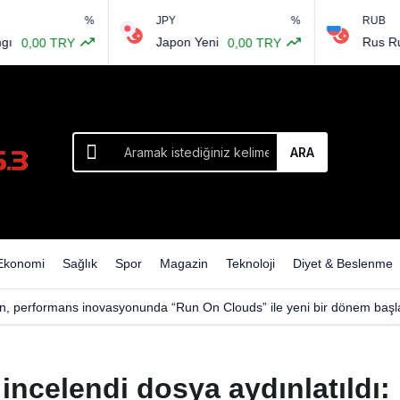
%
JPY
%
RUB
Japon Yeni
Rus Rubles
,00 TRY
0,00 TRY
ARA
Ekonomi
Sağlık
Spor
Magazin
Teknoloji
Diyet & Beslenme
n, performans inovasyonunda “Run On Clouds” ile yeni bir dönem başla
 incelendi dosya aydınlatıldı: