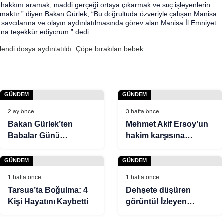
 hakkını aramak, maddi gerçeği ortaya çıkarmak ve suç işleyenlerin
aktır.” diyen Bakan Gürlek, “Bu doğrultuda özveriyle çalışan Manisa
 savcılarına ve olayın aydınlatılmasında görev alan Manisa İl Emniyet
na teşekkür ediyorum.” dedi.
elendi dosya aydınlatıldı: Çöpe bırakılan bebek
GÜNDEM
GÜNDEM
2 ay önce
3 hafta önce
Bakan Gürlek’ten
Mehmet Akif Ersoy’un
Babalar Günü
hakim karşısına
paylaşımı
çıkacağı tarih belli oldu
GÜNDEM
GÜNDEM
1 hafta önce
1 hafta önce
Tarsus’ta Boğulma: 4
Dehşete düşüren
Kişi Hayatını Kaybetti
görüntü! İzleyen
herkes bakanlığı