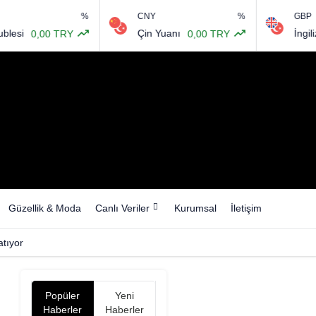
%
CNY
%
GBP
i
Çin Yuanı
İngiliz Ster
0,00 TRY
0,00 TRY
Güzellik & Moda
Canlı Veriler
Kurumsal
İletişim
tıyor
Popüler
Yeni
Haberler
Haberler