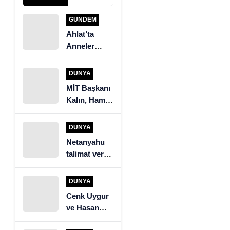
GÜNDEM
Ahlat’ta
Anneler
Günü Yemek
Yarışması
DÜNYA
MİT Başkanı
Kalın, Hamas
heyeti ile
görüştü
DÜNYA
Netanyahu
talimat verdi.
İsrail ordusu
Beyrut’un
DÜNYA
güneyine
Cenk Uygur
saldırıyor
ve Hasan
Piker’den