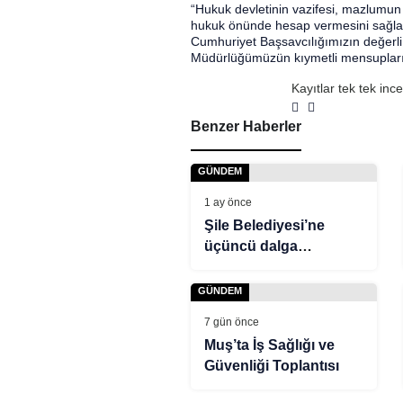
“Hukuk devletinin vazifesi, mazlumun
hukuk önünde hesap vermesini sağlam
Cumhuriyet Başsavcılığımızın değerli
Müdürlüğümüzün kıymetli mensupları
Kayıtlar tek tek inc
olayında iki gözaltı
Benzer Haberler
GÜNDEM
1 ay önce
Şile Belediyesi’ne
üçüncü dalga
operasyon: 16 gözaltı
GÜNDEM
7 gün önce
Muş’ta İş Sağlığı ve
Güvenliği Toplantısı