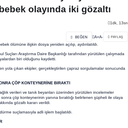
bebek olayında iki gözaltı
1dk, 13sn
A+
A-
BEĞEN
PAYLAŞ
bek ölümüne ilişkin dosya yeniden açılıp, aydınlatıldı.
hul Suçları Araştırma Daire Başkanlığı tarafından yürütülen çalışmada
yalardan biri olduğunu kaydetti.
den yola çıkan ekipler, gerçekleştirilen çapraz sorgulamalar sonucunda
SONRA ÇÖP KONTEYNERİNE BIRAKTI
sağlık verileri ve tanık beyanları üzerinden yürütülen incelemeler
sonra çöp konteynerinin yanına bıraktığı belirlenen şüpheli ile olaya
akkında gözaltı kararı verildi.
dürme suçlamasıyla adli işlem başlatıldı.
R