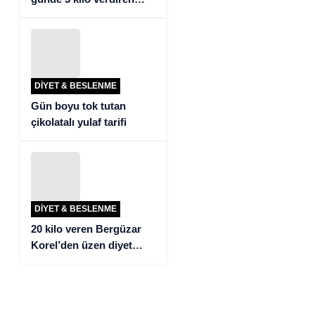
detoks tarifi!
DIYET & BESLENME
Gün boyu tok tutan
çikolatalı yulaf tarifi
DIYET & BESLENME
20 kilo veren Bergüzar
Korel’den üzen diyet
itirafı!