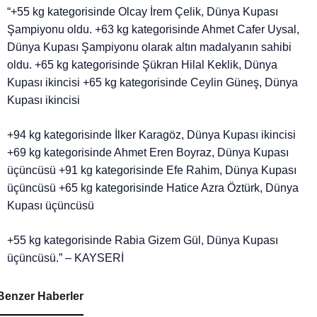
“+55 kg kategorisinde Olcay İrem Çelik, Dünya Kupası
Şampiyonu oldu. +63 kg kategorisinde Ahmet Cafer Uysal,
Dünya Kupası Şampiyonu olarak altın madalyanın sahibi
oldu. +65 kg kategorisinde Şükran Hilal Keklik, Dünya
Kupası ikincisi +65 kg kategorisinde Ceylin Güneş, Dünya
Kupası ikincisi
+94 kg kategorisinde İlker Karagöz, Dünya Kupası ikincisi
+69 kg kategorisinde Ahmet Eren Boyraz, Dünya Kupası
üçüncüsü +91 kg kategorisinde Efe Rahim, Dünya Kupası
üçüncüsü +65 kg kategorisinde Hatice Azra Öztürk, Dünya
Kupası üçüncüsü
+55 kg kategorisinde Rabia Gizem Gül, Dünya Kupası
üçüncüsü.” – KAYSERİ
Benzer Haberler