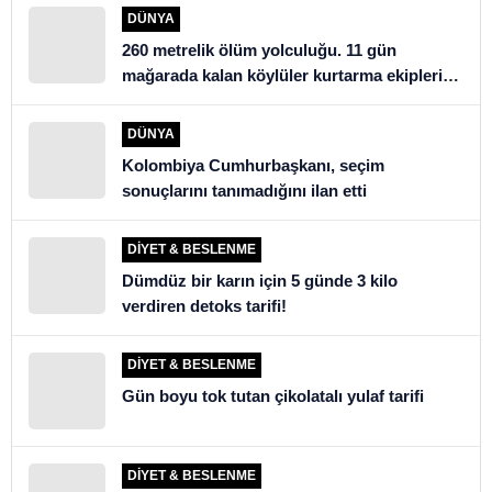
DÜNYA
260 metrelik ölüm yolculuğu. 11 gün
mağarada kalan köylüler kurtarma ekiplerini
şoke etti
DÜNYA
Kolombiya Cumhurbaşkanı, seçim
sonuçlarını tanımadığını ilan etti
DIYET & BESLENME
Dümdüz bir karın için 5 günde 3 kilo
verdiren detoks tarifi!
DIYET & BESLENME
Gün boyu tok tutan çikolatalı yulaf tarifi
DIYET & BESLENME