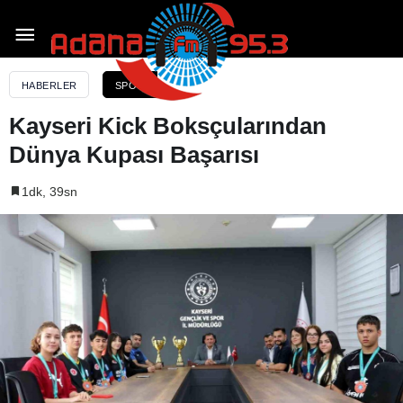
Kayseri Kick Boksçularından Dünya Kupası
Başarısı
HABERLER
SPOR
Kayseri Kick Boksçularından
Dünya Kupası Başarısı
1dk, 39sn