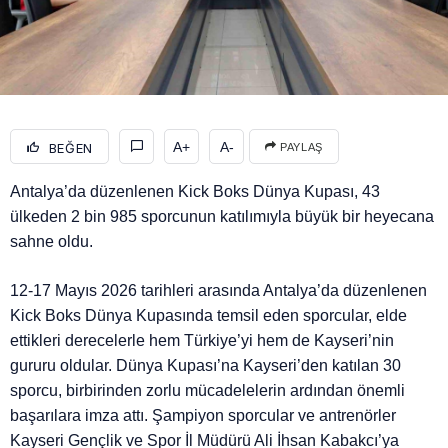
A+
A-
BEĞEN
PAYLAŞ
Antalya’da düzenlenen Kick Boks Dünya Kupası, 43
ülkeden 2 bin 985 sporcunun katılımıyla büyük bir heyecana
sahne oldu.
12-17 Mayıs 2026 tarihleri arasında Antalya’da düzenlenen
Kick Boks Dünya Kupasında temsil eden sporcular, elde
ettikleri derecelerle hem Türkiye’yi hem de Kayseri’nin
gururu oldular. Dünya Kupası’na Kayseri’den katılan 30
sporcu, birbirinden zorlu mücadelelerin ardından önemli
başarılara imza attı. Şampiyon sporcular ve antrenörler
Kayseri Gençlik ve Spor İl Müdürü Ali İhsan Kabakcı’ya