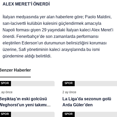
ALEX MERET’İ ÖNERDİ
İtalyan medyasında yer alan haberlere göre; Paolo Maldini,
sarı-lacivertli kulübün kalesini güçlendirmek amacıyla
Napoli forması giyen 29 yaşındaki İtalyan kaleci Alex Meret’i
önerdi. Fenerbahçe’de son zamanlarda performansı
eleştirilen Ederson’un durumunun belirsizliğini koruması
üzerine, Safi yönetiminin kaleci arayışlarında bu ismi
gündemine aldığı belirtildi.
Benzer Haberler
SPOR
SPOR
1 ay önce
2 ay önce
Beşiktaş’ın eski golcüsü
La Liga’da sezonun golü
Weghorst’un yeni takımı
Arda Güler’den
belli oldu
SPOR
SPOR