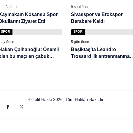
1 hafta önce
9 saat önce
Kaymakam Koşansu Spor
Sivasspor ve Erokspor
Okullarını Ziyaret Etti
Berabere Kaldı
SPOR
SPOR
2 ay önce
5 gün önce
Hakan Çalhanoğlu: Önemli
Beşiktaş’ta Leandro
olan bu maçı en çabuk
Trossard ilk antrenmanına
şekilde unutmak ve
çıktı!
önümüzdeki iki maça
bakmak
© Telif Hakkı 2026, Tüm Hakları Saklıdır.