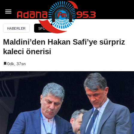
Maldini’den Hakan Safi’ye sürpriz kaleci önerisi
HABERLER
SPOR
Maldini’den Hakan Safi’ye sürpriz
kaleci önerisi
0dk, 37sn