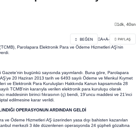
1dk, 40sn
A+
A-
BEĞEN
PAYLAŞ
(TCMB), Parolapara Elektronik Para ve Ödeme Hizmetleri AŞ’nin
verdi.
mi Gazete’nin bugünkü sayısında yayımlandı. Buna göre, Parolapara
 AŞ’ye 20 Haziran 2013 tarih ve 6493 sayılı Ödeme ve Menkul Kıymet
eri ve Elektronik Para Kuruluşları Hakkında Kanun kapsamında 28
ılı TCMB’nin kararıyla verilen elektronik para kuruluşu olarak
cı maddesinin birinci fıkrasının (ç) bendi, 19’uncu maddesi ve 21’inci
ptal edilmesine karar verildi.
LINDIĞI OPERASYONUN ARDINDAN GELDİ
ra ve Ödeme Hizmetleri AŞ üzerinden yasa dışı bahisten kazanılan
 İstanbul merkezli 3 ilde düzenlenen operasyonda 24 şüpheli gözaltına