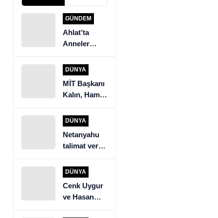
GÜNDEM
Ahlat’ta
Anneler
Günü Yemek
Yarışması
DÜNYA
MİT Başkanı
Kalın, Hamas
heyeti ile
görüştü
DÜNYA
Netanyahu
talimat verdi.
İsrail ordusu
Beyrut’un
DÜNYA
güneyine
Cenk Uygur
saldırıyor
ve Hasan
Piker’den