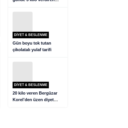
detoks tarifi!
DIYET & BESLENME
Gün boyu tok tutan
çikolatalı yulaf tarifi
DIYET & BESLENME
20 kilo veren Bergüzar
Korel’den üzen diyet
itirafı!