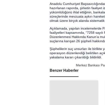
Anadolu Cumhuriyet Başsavcılığında
hazırlanan raporda, şirketin faaliyet
yükümlülüğünü ihlal ettiğinin, bankalar
süreçlerinde mevzuata aykırı hareket e
olmak üzere birçok alanda sistematik eks
Açıklamada, yapılan incelemelerde P
faaliyetleri kapsamında, “7258 sayıl
Düzenlenmesi Hakkında Kanun’a muhal
suçlarına karışan 26 şüpheli hakkında 
Şüphelilerin suç unsurları ile birlikt
operasyon düzenlendiği belirtilen açık
yakalama kararı çıkarıldığı bildirildi.
Merkez Bankası Parol
Benzer Haberler