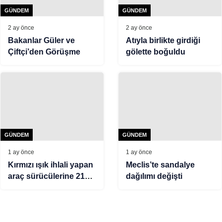
GÜNDEM
GÜNDEM
2 ay önce
2 ay önce
Bakanlar Güler ve
Atıyla birlikte girdiği
Çiftçi’den Görüşme
gölette boğuldu
GÜNDEM
GÜNDEM
1 ay önce
1 ay önce
Kırmızı ışık ihlali yapan
Meclis’te sandalye
araç sürücülerine 21
dağılımı değişti
milyon 530 bin TL ceza