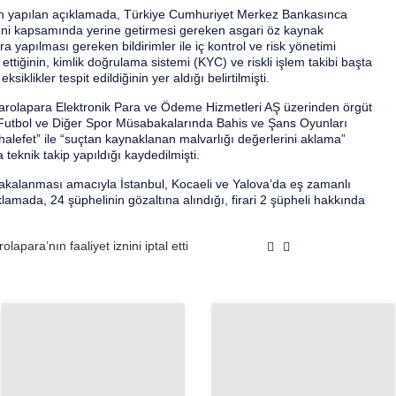
n yapılan açıklamada, Türkiye Cumhuriyet Merkez Bankasınca
 izni kapsamında yerine getirmesi gereken asgari öz kaynak
a yapılması gereken bildirimler ile iç kontrol ve risk yönetimi
ttiğinin, kimlik doğrulama sistemi (KYC) ve riskli işlem takibi başta
iklikler tespit edildiğinin yer aldığı belirtilmişti.
arolapara Elektronik Para ve Ödeme Hizmetleri AŞ üzerinden örgüt
ı Futbol ve Diğer Spor Müsabakalarında Bahis ve Şans Oyunları
efet” ile “suçtan kaynaklanan malvarlığı değerlerini aklama”
teknik takip yapıldığı kaydedilmişti.
e yakalanması amacıyla İstanbul, Kocaeli ve Yalova’da eş zamanlı
lamada, 24 şüphelinin gözaltına alındığı, firari 2 şüpheli hakkında
apara’nın faaliyet iznini iptal etti