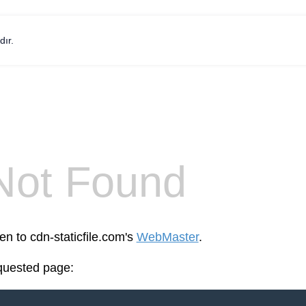
dır.
Not Found
en to cdn-staticfile.com's
WebMaster
.
equested page: