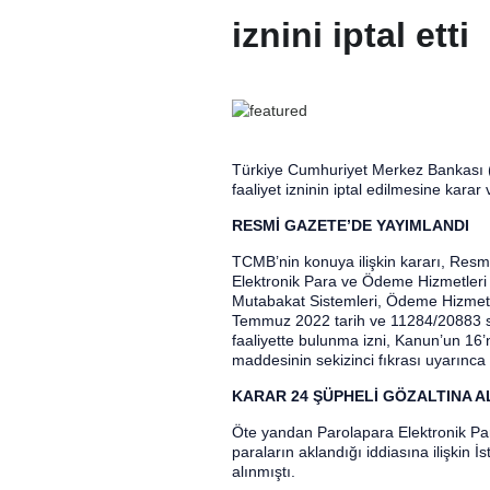
iznini iptal etti
Türkiye Cumhuriyet Merkez Bankası 
faaliyet izninin iptal edilmesine karar 
RESMİ GAZETE’DE YAYIMLANDI
TCMB’nin konuya ilişkin kararı, Res
Elektronik Para ve Ödeme Hizmetleri
Mutabakat Sistemleri, Ödeme Hizmetl
Temmuz 2022 tarih ve 11284/20883 say
faaliyette bulunma izni, Kanun’un 16’n
maddesinin sekizinci fıkrası uyarınca i
KARAR 24 ŞÜPHELİ GÖZALTINA A
Öte yandan Parolapara Elektronik Pa
paraların aklandığı iddiasına ilişkin
alınmıştı.