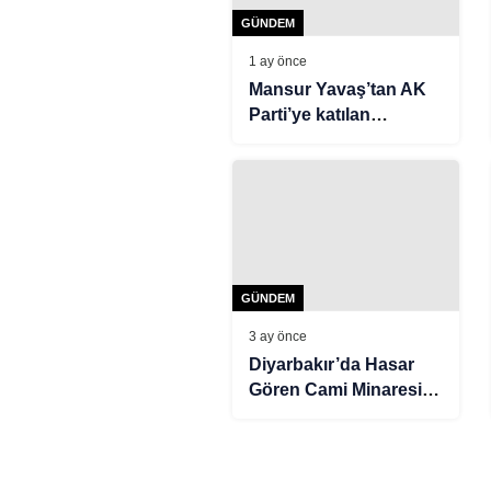
GÜNDEM
1 ay önce
Mansur Yavaş’tan AK
Parti’ye katılan
başkanlara tepki:
Seçmen başka bir
partiyi isteseydi zaten
onu seçerdi
GÜNDEM
3 ay önce
Diyarbakır’da Hasar
Gören Cami Minaresi
Yıkıldı