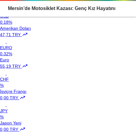
Loading...
Mersin’de Motosiklet Kazası: Genç Kız Hayatını
USD
0.18%
Kaybetti
Amerikan Doları
47,71 TRY
EURO
0.32%
Euro
55,19 TRY
CHF
%
İsviçre Frangı
0,00 TRY
JPY
%
Japon Yeni
0,00 TRY