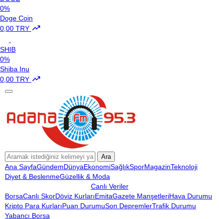
0%
Doge Coin
0,00 TRY
SHIB
0%
Shiba Inu
0,00 TRY
Ara
Ana Sayfa
Gündem
Dünya
Ekonomi
Sağlık
Spor
Magazin
Teknoloji
Diyet & Beslenme
Güzellik & Moda
Canlı Veriler
Borsa
Canlı Skor
Döviz Kurları
Emita
Gazete Manşetleri
Hava Durumu
Kripto Para Kurları
Puan Durumu
Son Depremler
Trafik Durumu
Yabancı Borsa