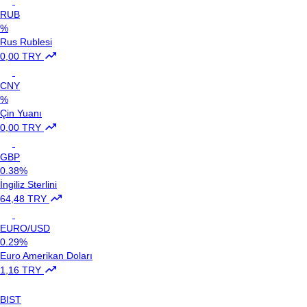
RUB
%
Rus Rublesi
0,00 TRY
CNY
%
Çin Yuanı
0,00 TRY
GBP
0.38%
İngiliz Sterlini
64,48 TRY
EURO/USD
0.29%
Euro Amerikan Doları
1,16 TRY
BIST