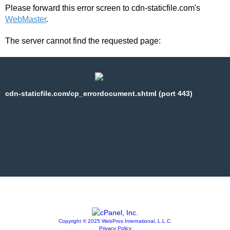
Please forward this error screen to cdn-staticfile.com's
WebMaster
.
The server cannot find the requested page:
cdn-staticfile.com/cp_errordocument.shtml (port 443)
Copyright © 2025 WebPros International, L.L.C.
Privacy Policy