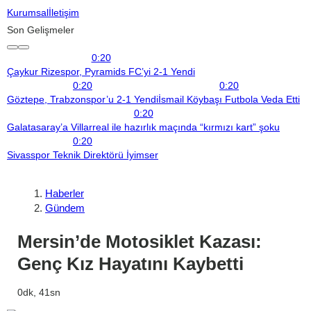
Kurumsal
İletişim
Son Gelişmeler
0:20
Çaykur Rizespor, Pyramids FC’yi 2-1 Yendi
0:20
0:20
Göztepe, Trabzonspor’u 2-1 Yendi
İsmail Köybaşı Futbola Veda Etti
0:20
Galatasaray’a Villarreal ile hazırlık maçında “kırmızı kart” şoku
0:20
Sivasspor Teknik Direktörü İyimser
Haberler
Gündem
Mersin’de Motosiklet Kazası:
Genç Kız Hayatını Kaybetti
0dk, 41sn