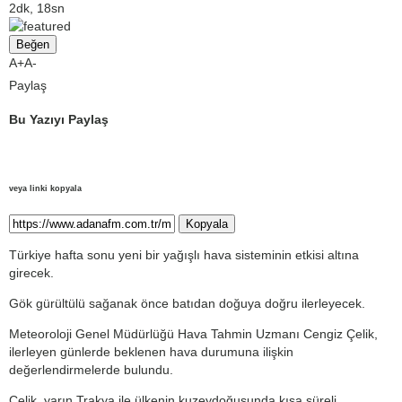
2dk, 18sn
Beğen
A+
A-
Paylaş
Bu Yazıyı Paylaş
veya linki kopyala
Kopyala
Türkiye hafta sonu yeni bir yağışlı hava sisteminin etkisi altına
girecek.
Gök gürültülü sağanak önce batıdan doğuya doğru ilerleyecek.
Meteoroloji Genel Müdürlüğü Hava Tahmin Uzmanı Cengiz Çelik,
ilerleyen günlerde beklenen hava durumuna ilişkin
değerlendirmelerde bulundu.
Çelik, yarın Trakya ile ülkenin kuzeydoğusunda kısa süreli