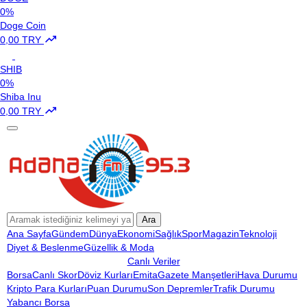
0%
Doge Coin
0,00 TRY
SHIB
0%
Shiba Inu
0,00 TRY
Ara
Ana Sayfa
Gündem
Dünya
Ekonomi
Sağlık
Spor
Magazin
Teknoloji
Diyet & Beslenme
Güzellik & Moda
Canlı Veriler
Borsa
Canlı Skor
Döviz Kurları
Emita
Gazete Manşetleri
Hava Durumu
Kripto Para Kurları
Puan Durumu
Son Depremler
Trafik Durumu
Yabancı Borsa