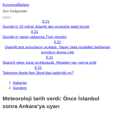
Kurumsal
İletişim
Son Gelişmeler
0:21
Google’ın 15 milyar dolarlık dev projesine tepki büyük
0:21
Google’ın yapay zekasına Türk yönetici
0:21
OpenAI test sonuçlarını açıkladı. Yapay zeka modelleri belirlenen
sınırların dışına çıktı
0:21
SpaceX rekor zarar açıklayacak. Hisseleri yarı yarıya eridi
0:21
Telegram Apple App Store’dan kaldırıldı mı?
Haberler
Gündem
Meteoroloji tarih verdi: Önce İstanbul
sonra Ankara’ya uyarı