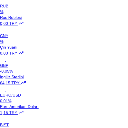
RUB
%
Rus Rublesi
0,00 TRY
CNY
%
Çin Yuanı
0,00 TRY
GBP
-0.05%
İngiliz Sterlini
64,15 TRY
EURO/USD
0.01%
Euro Amerikan Doları
1,15 TRY
BIST