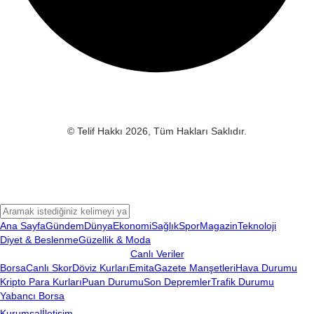
© Telif Hakkı 2026, Tüm Hakları Saklıdır.
Ana Sayfa
Gündem
Dünya
Ekonomi
Sağlık
Spor
Magazin
Teknoloji
Diyet & Beslenme
Güzellik & Moda
Canlı Veriler
Borsa
Canlı Skor
Döviz Kurları
Emita
Gazete Manşetleri
Hava Durumu
Kripto Para Kurları
Puan Durumu
Son Depremler
Trafik Durumu
Yabancı Borsa
Kurumsal
İletişim