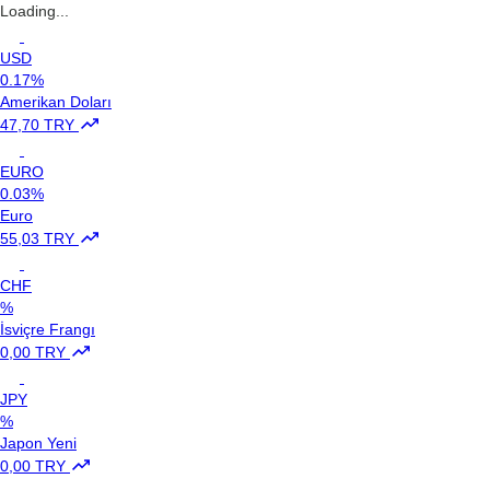
Loading...
USD
0.17%
Amerikan Doları
47,70 TRY
EURO
0.03%
Euro
55,03 TRY
CHF
%
İsviçre Frangı
0,00 TRY
JPY
%
Japon Yeni
0,00 TRY