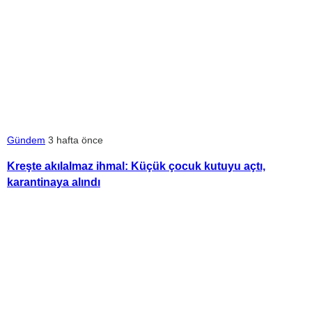
Gündem
3 hafta önce
Kreşte akılalmaz ihmal: Küçük çocuk kutuyu açtı,
karantinaya alındı