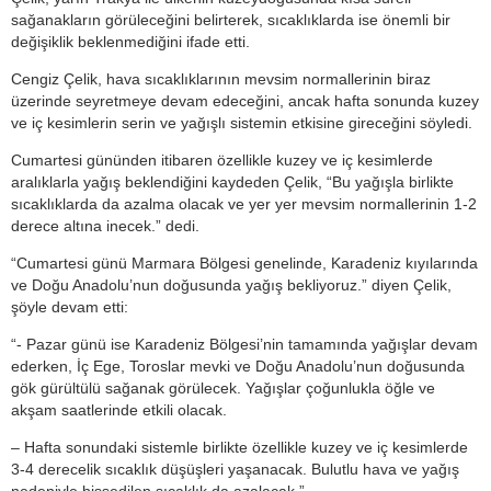
sağanakların görüleceğini belirterek, sıcaklıklarda ise önemli bir
değişiklik beklenmediğini ifade etti.
Cengiz Çelik, hava sıcaklıklarının mevsim normallerinin biraz
üzerinde seyretmeye devam edeceğini, ancak hafta sonunda kuzey
ve iç kesimlerin serin ve yağışlı sistemin etkisine gireceğini söyledi.
Cumartesi gününden itibaren özellikle kuzey ve iç kesimlerde
aralıklarla yağış beklendiğini kaydeden Çelik, “Bu yağışla birlikte
sıcaklıklarda da azalma olacak ve yer yer mevsim normallerinin 1-2
derece altına inecek.” dedi.
“Cumartesi günü Marmara Bölgesi genelinde, Karadeniz kıyılarında
ve Doğu Anadolu’nun doğusunda yağış bekliyoruz.” diyen Çelik,
şöyle devam etti:
“- Pazar günü ise Karadeniz Bölgesi’nin tamamında yağışlar devam
ederken, İç Ege, Toroslar mevki ve Doğu Anadolu’nun doğusunda
gök gürültülü sağanak görülecek. Yağışlar çoğunlukla öğle ve
akşam saatlerinde etkili olacak.
– Hafta sonundaki sistemle birlikte özellikle kuzey ve iç kesimlerde
3-4 derecelik sıcaklık düşüşleri yaşanacak. Bulutlu hava ve yağış
nedeniyle hissedilen sıcaklık da azalacak.”