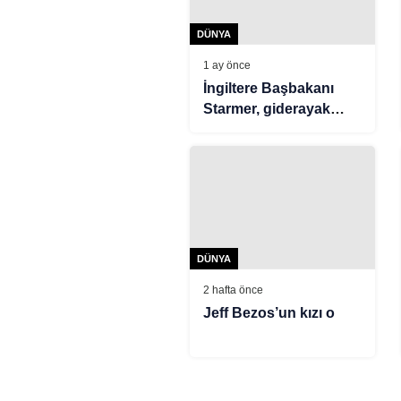
DÜNYA
1 ay önce
İngiltere Başbakanı
Starmer, giderayak
rekor savunma bütçesi
açıkladı
DÜNYA
2 hafta önce
Jeff Bezos’un kızı o