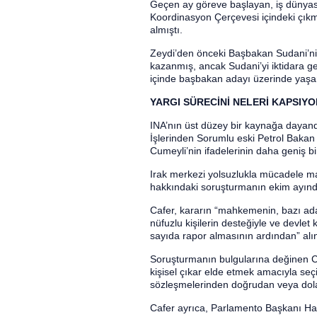
Geçen ay göreve başlayan, iş dünyas
Koordinasyon Çerçevesi içindeki çıkm
almıştı.
Zeydi’den önceki Başbakan Sudani’ni
kazanmış, ancak Sudani’yi iktidara ge
içinde başbakan adayı üzerinde yaşan
YARGI SÜRECİNİ NELERİ KAPSIY
INA’nın üst düzey bir kaynağa dayand
İşlerinden Sorumlu eski Petrol Bakan 
Cumeyli’nin ifadelerinin daha geniş bir
Irak merkezi yolsuzlukla mücadele m
hakkındaki soruşturmanın ekim ayında
Cafer, kararın “mahkemenin, bazı ad
nüfuzlu kişilerin desteğiyle ve devle
sayıda rapor almasının ardından” alınd
Soruşturmanın bulgularına değinen Caf
kişisel çıkar elde etmek amacıyla s
sözleşmelerinden doğrudan veya dolayl
Cafer ayrıca, Parlamento Başkanı Hay