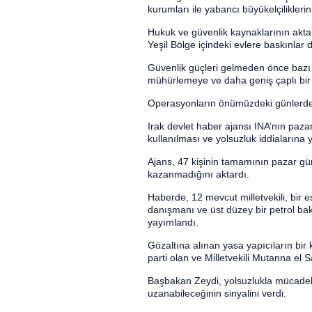
kurumları ile yabancı büyükelçiliklerin 
Hukuk ve güvenlik kaynaklarının akta
Yeşil Bölge içindeki evlere baskınlar 
Güvenlik güçleri gelmeden önce bazı şü
mühürlemeye ve daha geniş çaplı bir ar
Operasyonların önümüzdeki günlerde 
Irak devlet haber ajansı INA’nın paz
kullanılması ve yolsuzluk iddialarına
Ajans, 47 kişinin tamamının pazar gü
kazanmadığını aktardı.
Haberde, 12 mevcut milletvekili, bir
danışmanı ve üst düzey bir petrol baka
yayımlandı.
Gözaltına alınan yasa yapıcıların bir k
parti olan ve Milletvekili Mutanna el S
Başbakan Zeydi, yolsuzlukla mücadeled
uzanabileceğinin sinyalini verdi.