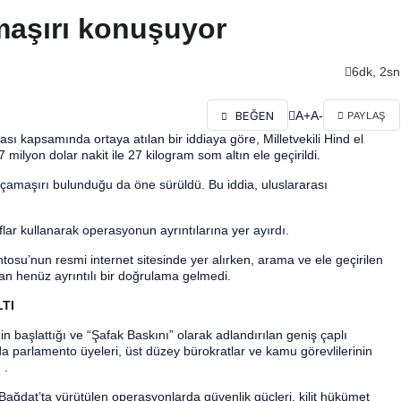
maşırı konuşuyor
6dk, 2sn
A+
A-
BEĞEN
PAYLAŞ
ası kapsamında ortaya atılan bir iddiaya göre, Milletvekili Hind el
ilyon dolar nakit ile 27 kilogram som altın ele geçirildi.
çamaşırı bulunduğu da öne sürüldü. Bu iddia, uluslararası
flar kullanarak operasyonun ayrıntılarına yer ayırdı.
tosu’nun resmi internet sitesinde yer alırken, arama ve ele geçirilen
n henüz ayrıntılı bir doğrulama gelmedi.
TI
n başlattığı ve “Şafak Baskını” olarak adlandırılan geniş çaplı
a parlamento üyeleri, üst düzey bürokratlar ve kamu görevlilerinin
 .
ağdat’ta yürütülen operasyonlarda güvenlik güçleri, kilit hükümet