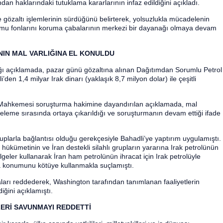
dan haklarındaki tutuklama kararlarının infaz edildiğini açıkladı.
özaltı işlemlerinin sürdüğünü belirterek, yolsuzlukla mücadelenin
amu fonlarını koruma çabalarının merkezi bir dayanağı olmaya devam
NIN MAL VARLIĞINA EL KONULDU
ğı açıklamada, pazar günü gözaltına alınan Dağıtımdan Sorumlu Petrol
den 1,4 milyar Irak dinarı (yaklaşık 8,7 milyon dolar) ile çeşitli
Mahkemesi soruşturma hakimine dayandırılan açıklamada, mal
nceleme sırasında ortaya çıkarıldığı ve soruşturmanın devam ettiği ifade
uplarla bağlantısı olduğu gerekçesiyle Bahadli’ye yaptırım uygulamıştı.
hükümetinin ve İran destekli silahlı grupların yararına Irak petrolünün
lgeler kullanarak İran ham petrolünün ihracat için Irak petrolüyle
konumunu kötüye kullanmakla suçlamıştı.
ları reddederek, Washington tarafından tanımlanan faaliyetlerin
ğini açıklamıştı.
LERİ SAVUNMAYI REDDETTİ