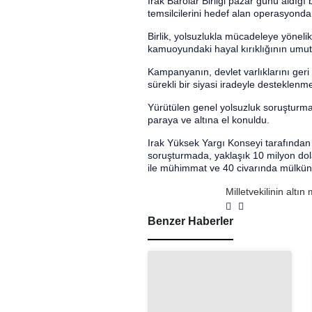
Irak Barolar Birliği pazar günü aldığı b
temsilcilerini hedef alan operasyonda
Birlik, yolsuzlukla mücadeleye yönelik
kamuoyundaki hayal kırıklığının umuts
Kampanyanın, devlet varlıklarını ger
sürekli bir siyasi iradeyle desteklenmes
Yürütülen genel yolsuzluk soruşturma
paraya ve altına el konuldu.
Irak Yüksek Yargı Konseyi tarafından 
soruşturmada, yaklaşık 10 milyon dolar
ile mühimmat ve 40 civarında mülkün ele
Milletvekilinin altı
konuşuyor
Benzer Haberler