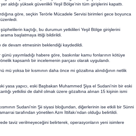
yer aldığı yüksek güvenlikli Yeşil Bölge’nin tüm girişlerini kapattı.
rdığına göre, seçkin Terörle Mücadele Servisi birimleri gece boyunca
düzenledi.
phelilerin kaçtığı, bu durumun yetkilileri Yeşil Bölge girişlerini
ama başlatmaya ittiği bildirildi.
de devam etmesinin beklendiği kaydedildi.
ar günü yayımladığı habere göre, baskınlar kamu fonlarının kötüye
 yönelik kapsamlı bir incelemenin parçası olarak uygulandı.
nü mü yoksa bir kısmının daha önce mi gözaltına alındığının netlik
 eski yasa yapıcı, eski Başbakan Muhammed Şiya el Sudani’nin bir eski
nlığı yetkilisi de dahil olmak üzere gözaltına alınan 15 kişinin ismi
ısmının Sudani’nin Şii siyasi bloğundan, diğerlerinin ise etkili bir Sünni
amarrai tarafından yönetilen Azm İttifakı’ndan olduğu belirtildi.
e taviz verilmeyeceğini belirterek, operasyonların yeni isimlere