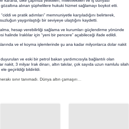
ir kararla, ülke çapında yetkilileri, milletvekilleri ve iş dünyası
 gözaltına alınan şüphelilere hukuki hizmet sağlamayı boykot etti.
 “ciddi ve pratik adımları” memnuniyetle karşıladığını belirterek,
uzluğun yaygınlaştığı bir seviyeye ulaştığını kaydetti.
i alma, hesap verebilirliği sağlama ve kurumları güçlendirme yönünde
i halinde Iraklılar için “yeni bir pencere” açabileceği ifade edildi.
larında ve el koyma işlemlerinde şu ana kadar milyonlarca dolar nakit
duyurulan ve eski bir petrol bakan yardımcısıyla bağlantılı olan
 nakit, 3 milyar Irak dinarı, altın takılar, çok sayıda uzun namlulu silah
 geçirildiği bildirildi.
n merakı sınır tanımadı. Dünya altın çamaşırı