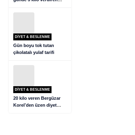
detoks tarifi!
DIYET & BESLENME
Gün boyu tok tutan
çikolatalı yulaf tarifi
DIYET & BESLENME
20 kilo veren Bergüzar
Korel’den üzen diyet
itirafı!