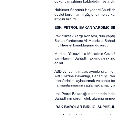
dokunulmazlığını kaldırdığını ve ardın
Hükümet Sözcüsü Haydar el Abudi de g
devlet kurumlarını güçlendirme ve k
ettiğini bildirdi.
ESKİ PETROL BAKAN YARDIMCISI
Irak Yüksek Yargı Konseyi, dün yaptı
Bakan Yardımcısı Ali Mearic el Bahadli’
mülklere el konulduğunu duyurdu.
Merkezi Yolsuzlukla Mücadele Ceza 
varlıklarının Bahadli hakkındaki ilk i
edildi.
ABD yönetimi, mayıs ayında silahlı gr
ABD Hazine Bakanlığı, Bahadli’yi İran 
transferini kolaylaştırmak ve sahte be
harmanlanmasını sağlamak amacıyla 
Irak Petrol Bakanlığı o dönemde iddia
Bahadli’nin sorumluluk alanına girmedi
IRAK BAROLAR BİRLİĞİ ŞÜPHELİ