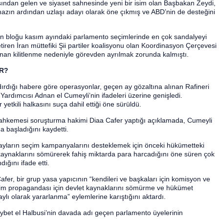
ından gelen ve siyaset sahnesinde yeni bir isim olan Başbakan Zeydi,
azın ardından uzlaşı adayı olarak öne çıkmış ve ABD’nin de desteğini
n bloğu kasım ayındaki parlamento seçimlerinde en çok sandalyeyi
tiren İran müttefiki Şii partiler koalisyonu olan Koordinasyon Çerçevesi
an kilitlenme nedeniyle görevden ayrılmak zorunda kalmıştı.
OR?
ırdığı habere göre operasyonlar, geçen ay gözaltına alınan Rafineri
Yardımcısı Adnan el Cumeyli’nin ifadeleri üzerine genişledi.
 yetkili halkasını suça dahil ettiği öne sürüldü.
ahkemesi soruşturma hakimi Diaa Cafer yaptığı açıklamada, Cumeyli
 başladığını kaydetti.
ayların seçim kampanyalarını desteklemek için önceki hükümetteki
t kaynaklarını sömürerek fahiş miktarda para harcadığını öne süren çok
ığını ifade etti.
er, bir grup yasa yapıcının “kendileri ve başkaları için komisyon ve
eçim propagandası için devlet kaynaklarını sömürme ve hükümet
ı olarak yararlanma” eylemlerine karıştığını aktardı.
bet el Halbusi’nin davada adı geçen parlamento üyelerinin