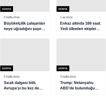
DÜNYA
DÜNYA
3 hafta önce
1 ay önce
Büyükelçilik çalışanları
Enkaz altında 168 saat.
neye uğradığını şaşırdı.
Yedi ülkeden ekipler
“Nerede röfle
tek bir hayat için
yaptırabilirim?”
zamanla yarışıyor
DÜNYA
DÜNYA
3 hafta önce
3 hafta önce
Sıcak dalgası bitti,
Trump: Netanyahu
Avrupa’yı bu kez de
ABD’de bulunduğu
fırtına ve yangınlar
süre boyunca
vurdu
tutuklanmayacak