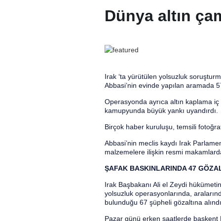
Dünya altın ça
Irak ‘ta yürütülen yolsuzluk soruşturm
Abbasi’nin evinde yapılan aramada 57 m
Operasyonda ayrıca altın kaplama iç 
kamupyunda büyük yankı uyandırdı.
Birçok haber kuruluşu, temsili fotoğra
Abbasi’nin meclis kaydı Irak Parlamen
malzemelere ilişkin resmi makamlarda
ŞAFAK BASKINLARINDA 47 GÖZAL
Irak Başbakanı Ali el Zeydi hükümetini
yolsuzluk operasyonlarında, aralarınd
bulunduğu 67 şüpheli gözaltına alındı
Pazar günü erken saatlerde başkent B