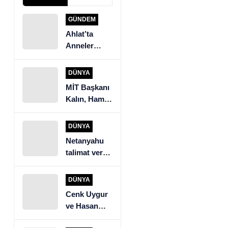
GÜNDEM
Ahlat’ta
Anneler
Günü Yemek
Yarışması
DÜNYA
MİT Başkanı
Kalın, Hamas
heyeti ile
görüştü
DÜNYA
Netanyahu
talimat verdi.
İsrail ordusu
Beyrut’un
DÜNYA
güneyine
Cenk Uygur
saldırıyor
ve Hasan
Piker’den