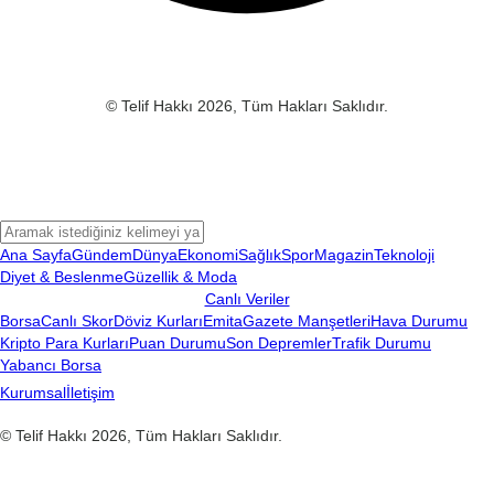
© Telif Hakkı 2026, Tüm Hakları Saklıdır.
Ana Sayfa
Gündem
Dünya
Ekonomi
Sağlık
Spor
Magazin
Teknoloji
Diyet & Beslenme
Güzellik & Moda
Canlı Veriler
Borsa
Canlı Skor
Döviz Kurları
Emita
Gazete Manşetleri
Hava Durumu
Kripto Para Kurları
Puan Durumu
Son Depremler
Trafik Durumu
Yabancı Borsa
Kurumsal
İletişim
© Telif Hakkı 2026, Tüm Hakları Saklıdır.