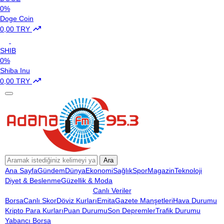
0%
Doge Coin
0,00 TRY
SHIB
0%
Shiba Inu
0,00 TRY
Ara
Ana Sayfa
Gündem
Dünya
Ekonomi
Sağlık
Spor
Magazin
Teknoloji
Diyet & Beslenme
Güzellik & Moda
Canlı Veriler
Borsa
Canlı Skor
Döviz Kurları
Emita
Gazete Manşetleri
Hava Durumu
Kripto Para Kurları
Puan Durumu
Son Depremler
Trafik Durumu
Yabancı Borsa