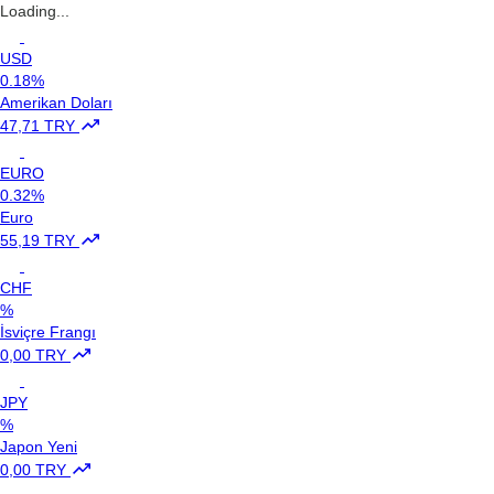
Loading...
USD
0.18%
Amerikan Doları
47,71 TRY
EURO
0.32%
Euro
55,19 TRY
CHF
%
İsviçre Frangı
0,00 TRY
JPY
%
Japon Yeni
0,00 TRY