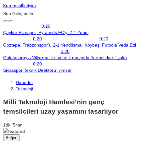
Kurumsal
İletişim
Son Gelişmeler
0:20
Çaykur Rizespor, Pyramids FC’yi 2-1 Yendi
0:20
0:20
Göztepe, Trabzonspor’u 2-1 Yendi
İsmail Köybaşı Futbola Veda Etti
0:20
Galatasaray’a Villarreal ile hazırlık maçında “kırmızı kart” şoku
0:20
Sivasspor Teknik Direktörü İyimser
Haberler
Teknoloji
Milli Teknoloji Hamlesi’nin genç
temsilcileri uzay yaşamını tasarlıyor
1dk, 54sn
Beğen