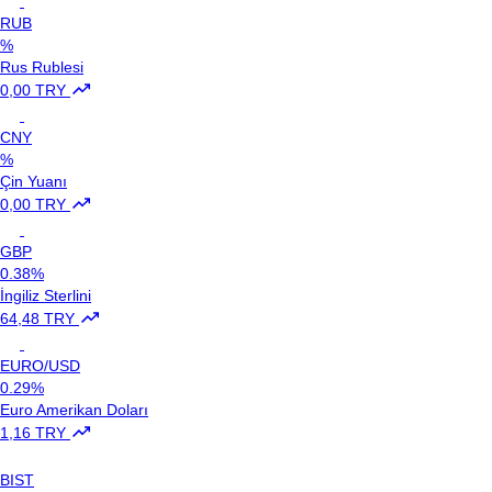
RUB
%
Rus Rublesi
0,00 TRY
CNY
%
Çin Yuanı
0,00 TRY
GBP
0.38%
İngiliz Sterlini
64,48 TRY
EURO/USD
0.29%
Euro Amerikan Doları
1,16 TRY
BIST