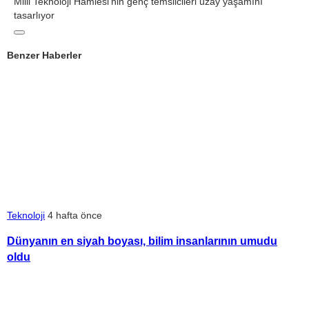
Milli Teknoloji Hamlesi’nin genç temsilcileri uzay yaşamını
tasarlıyor
Benzer Haberler
Teknoloji
4 hafta önce
Dünyanın en siyah boyası, bilim insanlarının umudu
oldu