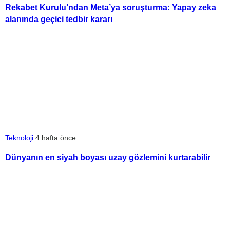
Rekabet Kurulu’ndan Meta’ya soruşturma: Yapay zeka
alanında geçici tedbir kararı
Teknoloji
4 hafta önce
Dünyanın en siyah boyası uzay gözlemini kurtarabilir