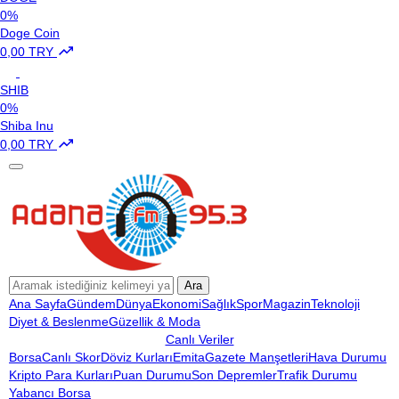
0%
Doge Coin
0,00 TRY
SHIB
0%
Shiba Inu
0,00 TRY
Ara
Ana Sayfa
Gündem
Dünya
Ekonomi
Sağlık
Spor
Magazin
Teknoloji
Diyet & Beslenme
Güzellik & Moda
Canlı Veriler
Borsa
Canlı Skor
Döviz Kurları
Emita
Gazete Manşetleri
Hava Durumu
Kripto Para Kurları
Puan Durumu
Son Depremler
Trafik Durumu
Yabancı Borsa