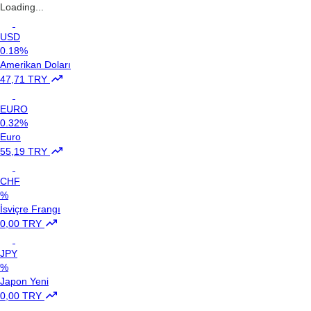
Loading...
USD
0.18%
Amerikan Doları
47,71 TRY
EURO
0.32%
Euro
55,19 TRY
CHF
%
İsviçre Frangı
0,00 TRY
JPY
%
Japon Yeni
0,00 TRY