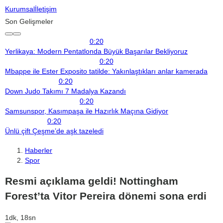
Kurumsal
İletişim
Son Gelişmeler
0:20
Yerlikaya: Modern Pentatlonda Büyük Başarılar Bekliyoruz
0:20
Mbappe ile Ester Exposito tatilde: Yakınlaştıkları anlar kamerada
0:20
Down Judo Takımı 7 Madalya Kazandı
0:20
Samsunspor, Kasımpaşa ile Hazırlık Maçına Gidiyor
0:20
Ünlü çift Çeşme’de aşk tazeledi
Haberler
Spor
Resmi açıklama geldi! Nottingham
Forest’ta Vitor Pereira dönemi sona erdi
1dk, 18sn