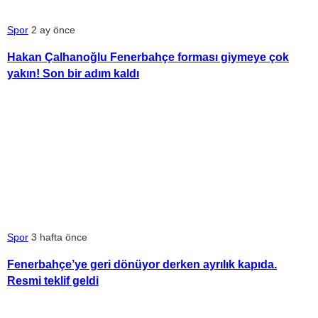
Spor
2 ay önce
Hakan Çalhanoğlu Fenerbahçe forması giymeye çok
yakın! Son bir adım kaldı
Spor
3 hafta önce
Fenerbahçe’ye geri dönüyor derken ayrılık kapıda.
Resmi teklif geldi