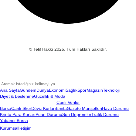
© Telif Hakkı 2026, Tüm Hakları Saklıdır.
Ana Sayfa
Gündem
Dünya
Ekonomi
Sağlık
Spor
Magazin
Teknoloji
Diyet & Beslenme
Güzellik & Moda
Canlı Veriler
Borsa
Canlı Skor
Döviz Kurları
Emita
Gazete Manşetleri
Hava Durumu
Kripto Para Kurları
Puan Durumu
Son Depremler
Trafik Durumu
Yabancı Borsa
Kurumsal
İletişim