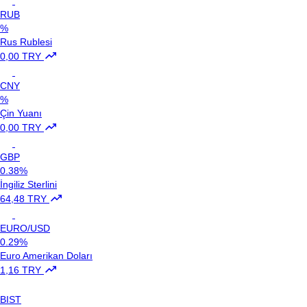
RUB
%
Rus Rublesi
0,00 TRY
CNY
%
Çin Yuanı
0,00 TRY
GBP
0.38%
İngiliz Sterlini
64,48 TRY
EURO/USD
0.29%
Euro Amerikan Doları
1,16 TRY
BIST