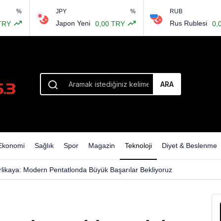
JPY
%
RUB
şime açıldı: 680 günlük bekleyiş sona erdi
Japon Yeni
Rus Rublesi
0,00 TRY
0,00 TRY
ARA
Ekonomi
Sağlık
Spor
Magazin
Teknoloji
Diyet & Beslenme
rlikaya: Modern Pentatlonda Büyük Başarılar Bekliyoruz