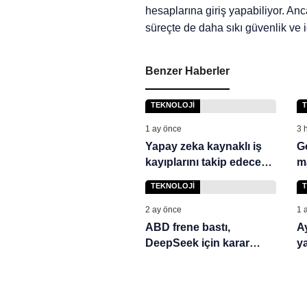
hesaplarına giriş yapabiliyor. An
süreçte de daha sıkı güvenlik ve 
Benzer Haberler
TEKNOLOJI
1 ay önce
3 
Yapay zeka kaynaklı iş
G
kayıplarını takip edecek
m
sistem kullanıma açıldı
t
TEKNOLOJI
m
v
2 ay önce
1 
ABD frene bastı,
A
DeepSeek için karar
y
verildi
bi
so