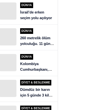
açıklaması: “İsrail’i
DÜNYA
eleştirdik, ülkeye
İsrail’de erken
alınmadık”
seçim yolu açılıyor
DÜNYA
260 metrelik ölüm
yolculuğu. 11 gün
mağarada kalan
köylüler kurtarma
DÜNYA
ekiplerini şoke etti
Kolombiya
Cumhurbaşkanı,
seçim sonuçlarını
tanımadığını ilan
DIYET & BESLENME
etti
Dümdüz bir karın
için 5 günde 3 kilo
verdiren detoks
tarifi!
DIYET & BESLENME