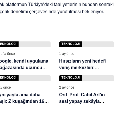
cak platformun Türkiye’deki faaliyetlerinin bundan sonraki
içerik denetimi çerçevesinde yürütülmesi bekleniyor.
TEKNOLOJI
TEKNOLOJI
hafta önce
1 ay önce
oogle, kendi uygulama
Hırsızların yeni hedefi
ağazasında üçüncü
veriş merkezleri:
araf uygulama
Milyonlarca dolarlık zarar
TEKNOLOJI
TEKNOLOJI
ağazalarına izin
ermeye hazırlanıyor
ay önce
2 ay önce
ynı yaşta ama daha
Ord. Prof. Cahit Arf’in
aşlı: Z kuşağından 164
sesi yapay zekâyla
n kişi incelendi,
yeniden hayat buldu
nuçlar şaşırttı