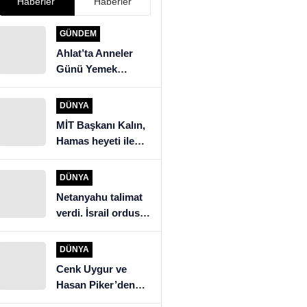
Haberler
Haberler
GÜNDEM
Ahlat’ta Anneler
Günü Yemek
Yarışması
DÜNYA
MİT Başkanı Kalın,
Hamas heyeti ile
görüştü
DÜNYA
Netanyahu talimat
verdi. İsrail ordusu
Beyrut’un güneyine
saldırıyor
DÜNYA
Cenk Uygur ve
Hasan Piker’den
İngiltere