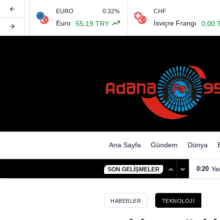
EURO
0.32%
CHF
%
Roblox Türkiye’de yeniden eri
Euro
İsviçre Frangı
55,19 TRY
0,00 TRY
Ana Sayfa
Gündem
Dünya
0:20
Ye
SON GELIŞMELER
HABERLER
TEKNOLOJI