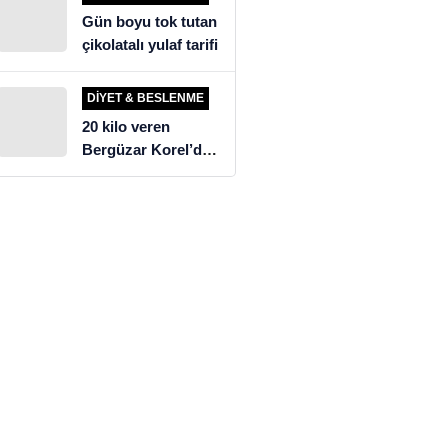
Gün boyu tok tutan
çikolatalı yulaf tarifi
DIYET & BESLENME
20 kilo veren
Bergüzar Korel’den
üzen diyet itirafı!