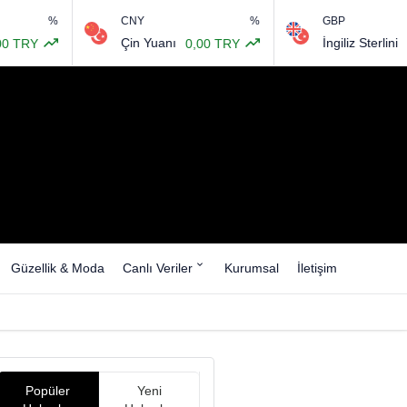
%
CNY
%
GBP
Çin Yuanı
İngiliz Sterlini
0,00 TRY
64,48
Güzellik & Moda
Canlı Veriler
Kurumsal
İletişim
Popüler
Yeni