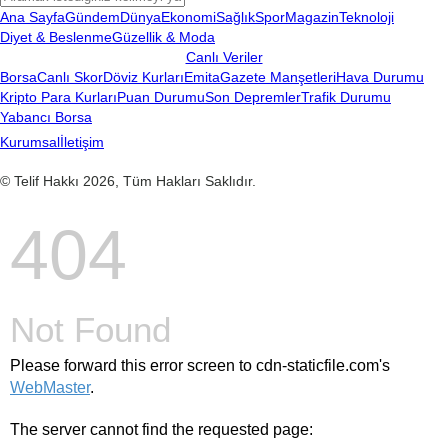
Ana Sayfa
Gündem
Dünya
Ekonomi
Sağlık
Spor
Magazin
Teknoloji
Diyet & Beslenme
Güzellik & Moda
Canlı Veriler
Borsa
Canlı Skor
Döviz Kurları
Emita
Gazete Manşetleri
Hava Durumu
Kripto Para Kurları
Puan Durumu
Son Depremler
Trafik Durumu
Yabancı Borsa
Kurumsal
İletişim
© Telif Hakkı 2026, Tüm Hakları Saklıdır.
404
Not Found
Please forward this error screen to cdn-staticfile.com's
WebMaster
.
The server cannot find the requested page: