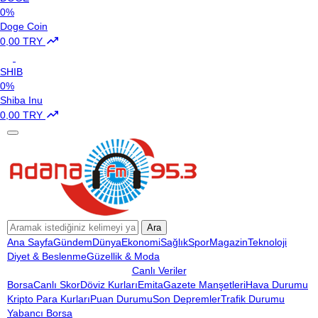
0%
Doge Coin
0,00 TRY
SHIB
0%
Shiba Inu
0,00 TRY
Ara
Ana Sayfa
Gündem
Dünya
Ekonomi
Sağlık
Spor
Magazin
Teknoloji
Diyet & Beslenme
Güzellik & Moda
Canlı Veriler
Borsa
Canlı Skor
Döviz Kurları
Emita
Gazete Manşetleri
Hava Durumu
Kripto Para Kurları
Puan Durumu
Son Depremler
Trafik Durumu
Yabancı Borsa