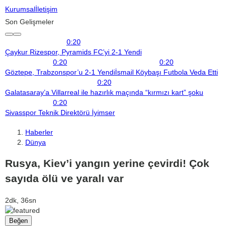
Kurumsal
İletişim
Son Gelişmeler
0:20
Çaykur Rizespor, Pyramids FC’yi 2-1 Yendi
0:20
0:20
Göztepe, Trabzonspor’u 2-1 Yendi
İsmail Köybaşı Futbola Veda Etti
0:20
Galatasaray’a Villarreal ile hazırlık maçında “kırmızı kart” şoku
0:20
Sivasspor Teknik Direktörü İyimser
Haberler
Dünya
Rusya, Kiev’i yangın yerine çevirdi! Çok
sayıda ölü ve yaralı var
2dk, 36sn
Beğen