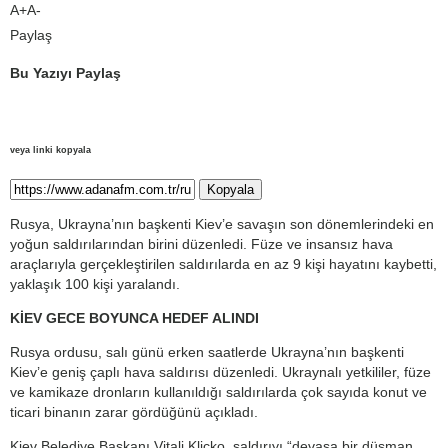
A+
A-
Paylaş
Bu Yazıyı Paylaş
veya linki kopyala
Kopyala
Rusya, Ukrayna’nın başkenti Kiev’e savaşın son dönemlerindeki en
yoğun saldırılarından birini düzenledi. Füze ve insansız hava
araçlarıyla gerçekleştirilen saldırılarda en az 9 kişi hayatını kaybetti,
yaklaşık 100 kişi yaralandı.
KİEV GECE BOYUNCA HEDEF ALINDI
Rusya ordusu, salı günü erken saatlerde Ukrayna’nın başkenti
Kiev’e geniş çaplı hava saldırısı düzenledi. Ukraynalı yetkililer, füze
ve kamikaze dronların kullanıldığı saldırılarda çok sayıda konut ve
ticari binanın zarar gördüğünü açıkladı.
Kiev Belediye Başkanı Vitali Kliçko, saldırıyı “devasa bir düşman