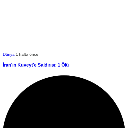
Dünya
1 hafta önce
İran’ın Kuveyt’e Saldırısı: 1 Ölü