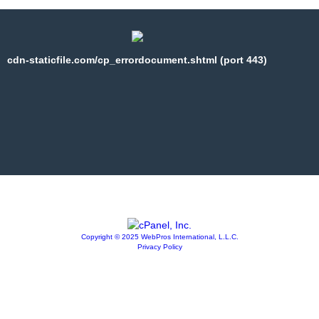
cdn-staticfile.com/cp_errordocument.shtml (port 443)
Copyright © 2025 WebPros International, L.L.C.
Privacy Policy