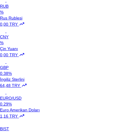
RUB
%
Rus Rublesi
0,00 TRY
CNY
%
Çin Yuanı
0,00 TRY
GBP
0.38%
İngiliz Sterlini
64,48 TRY
EURO/USD
0.29%
Euro Amerikan Doları
1,16 TRY
BIST