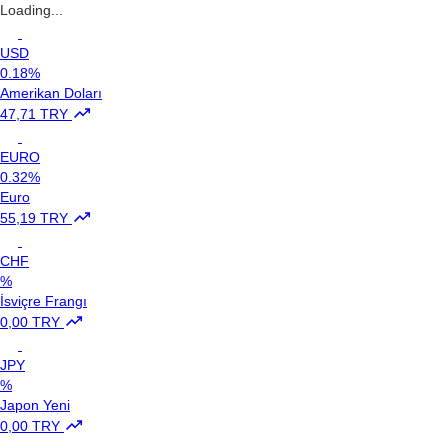
Loading...
USD
0.18%
Amerikan Doları
47,71 TRY
EURO
0.32%
Euro
55,19 TRY
CHF
%
İsviçre Frangı
0,00 TRY
JPY
%
Japon Yeni
0,00 TRY