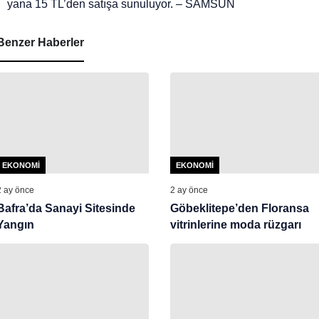
yana 15 TL’den satışa sunuluyor. – SAMSUN
Benzer Haberler
EKONOMI
EKONOMI
2 ay önce
2 ay önce
Bafra’da Sanayi Sitesinde
Göbeklitepe’den Floransa
Yangın
vitrinlerine moda rüzgarı