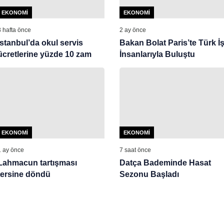
EKONOMI
EKONOMI
3 hafta önce
2 ay önce
İstanbul’da okul servis
Bakan Bolat Paris’te Türk İ
ücretlerine yüzde 10 zam
İnsanlarıyla Buluştu
EKONOMI
EKONOMI
1 ay önce
7 saat önce
Lahmacun tartışması
Datça Bademinde Hasat
tersine döndü
Sezonu Başladı