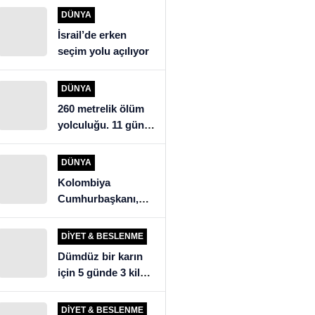
açıklaması: “İsrail’i
DÜNYA
eleştirdik, ülkeye
İsrail’de erken
alınmadık”
seçim yolu açılıyor
DÜNYA
260 metrelik ölüm
yolculuğu. 11 gün
mağarada kalan
köylüler kurtarma
DÜNYA
ekiplerini şoke etti
Kolombiya
Cumhurbaşkanı,
seçim sonuçlarını
tanımadığını ilan
DIYET & BESLENME
etti
Dümdüz bir karın
için 5 günde 3 kilo
verdiren detoks
tarifi!
DIYET & BESLENME