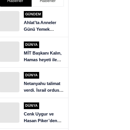
Haberler
Haberler
GÜNDEM
Ahlat’ta Anneler
Günü Yemek
Yarışması
DÜNYA
MİT Başkanı Kalın,
Hamas heyeti ile
görüştü
DÜNYA
Netanyahu talimat
verdi. İsrail ordusu
Beyrut’un güneyine
saldırıyor
DÜNYA
Cenk Uygur ve
Hasan Piker’den
İngiltere