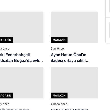
MAGAZIN
MAGAZIN
ay önce
1 ay önce
ski Fenerbahçeli
Ayşe Hatun Önal’ın
ıldızdan Boğaz’da evlilik
ifadesi ortaya çıktı!
klifi! Hayatının imzasını
‘Garipoğlu Yalısı’ detayı
tı
dikkat çekti
MAGAZIN
MAGAZIN
ay önce
4 hafta önce