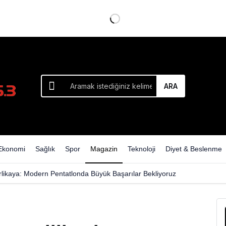
sitem: ‘Bilseydim marşın adını ‘Türkler Gidiyor’ yapardım!’
ARA
Ekonomi
Sağlık
Spor
Magazin
Teknoloji
Diyet & Beslenme
rlikaya: Modern Pentatlonda Büyük Başarılar Bekliyoruz