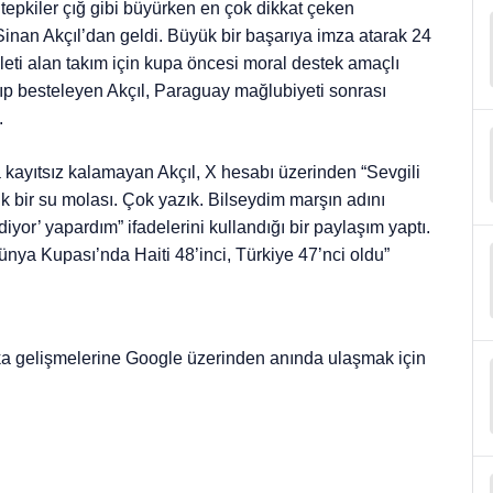
epkiler çığ gibi büyürken en çok dikkat çeken
Sinan Akçıl’dan geldi. Büyük bir başarıya imza atarak 24
eti alan takım için kupa öncesi moral destek amaçlı
azıp besteleyen Akçıl, Paraguay mağlubiyeti sonrası
.
a kayıtsız kalamayan Akçıl, X hesabı üzerinden “Sevgili
llık bir su molası. Çok yazık. Bilseydim marşın adını
idiyor’ yapardım” ifadelerini kullandığı bir paylaşım yaptı.
ünya Kupası’nda Haiti 48’inci, Türkiye 47’nci oldu”
ka gelişmelerine Google üzerinden anında ulaşmak için