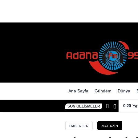
Sinan Akçıl’dan Milli Takım’a 
Ana Sayfa
Gündem
Dünya
0:20
Ye
SON GELIŞMELER
HABERLER
MAGAZIN