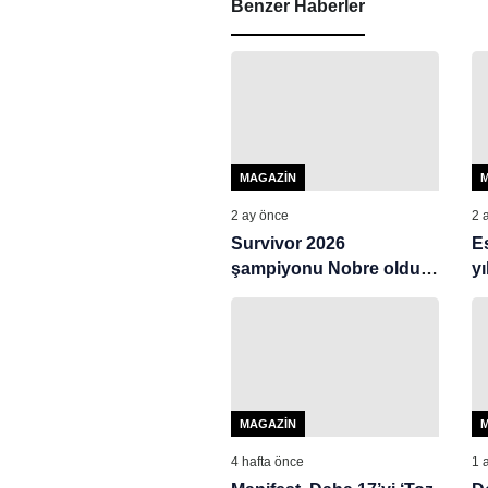
Benzer Haberler
MAGAZIN
2 ay önce
2 
Survivor 2026
E
şampiyonu Nobre oldu!
y
İşte kupasıyla ilk pozu
te
at
MAGAZIN
4 hafta önce
1 