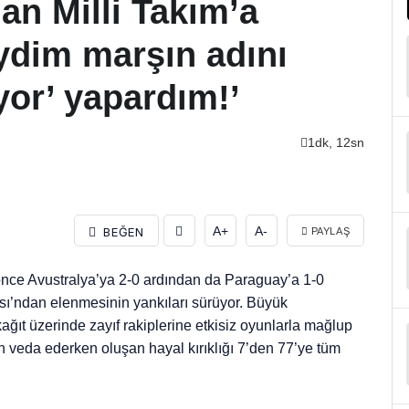
an Milli Takım’a
eydim marşın adını
yor’ yapardım!’
1dk, 12sn
A+
A-
BEĞEN
PAYLAŞ
 önce Avustralya’ya 2-0 ardından da Paraguay’a 1-0
ı’ndan elenmesinin yankıları sürüyor. Büyük
ağıt üzerinde zayıf rakiplerine etkisiz oyunlarla mağlup
en veda ederken oluşan hayal kırıklığı 7’den 77’ye tüm