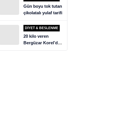
Gün boyu tok tutan
çikolatalı yulaf tarifi
DIYET & BESLENME
20 kilo veren
Bergüzar Korel’den
üzen diyet itirafı!