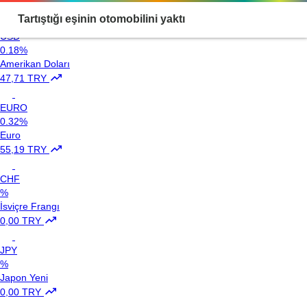
Loading...
Tartıştığı eşinin otomobilini yaktı
USD
0.18%
Amerikan Doları
47,71 TRY
EURO
0.32%
Euro
55,19 TRY
CHF
%
İsviçre Frangı
0,00 TRY
JPY
%
Japon Yeni
0,00 TRY