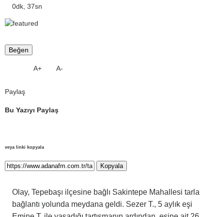
0dk, 37sn
Beğen
A+
A-
Paylaş
Bu Yazıyı Paylaş
veya linki kopyala
Kopyala
Olay, Tepebaşı ilçesine bağlı Sakintepe Mahallesi tarla
bağlantı yolunda meydana geldi. Sezer T., 5 aylık eşi
Emine T. ile yaşadığı tartışmanın ardından, eşine ait 26