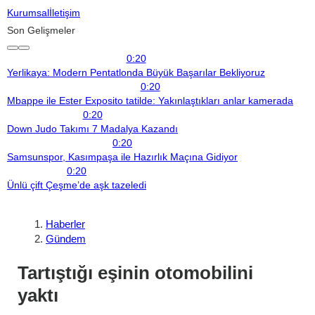
Kurumsal
İletişim
Son Gelişmeler
0:20
Yerlikaya: Modern Pentatlonda Büyük Başarılar Bekliyoruz
0:20
Mbappe ile Ester Exposito tatilde: Yakınlaştıkları anlar kamerada
0:20
Down Judo Takımı 7 Madalya Kazandı
0:20
Samsunspor, Kasımpaşa ile Hazırlık Maçına Gidiyor
0:20
Ünlü çift Çeşme’de aşk tazeledi
Haberler
Gündem
Tartıştığı eşinin otomobilini
yaktı