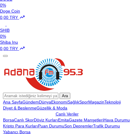
0%
Doge Coin
0,00 TRY
SHIB
0%
Shiba Inu
0,00 TRY
Ara
Ana Sayfa
Gündem
Dünya
Ekonomi
Sağlık
Spor
Magazin
Teknoloji
Diyet & Beslenme
Güzellik & Moda
Canlı Veriler
Borsa
Canlı Skor
Döviz Kurları
Emita
Gazete Manşetleri
Hava Durumu
Kripto Para Kurları
Puan Durumu
Son Depremler
Trafik Durumu
Yabancı Borsa