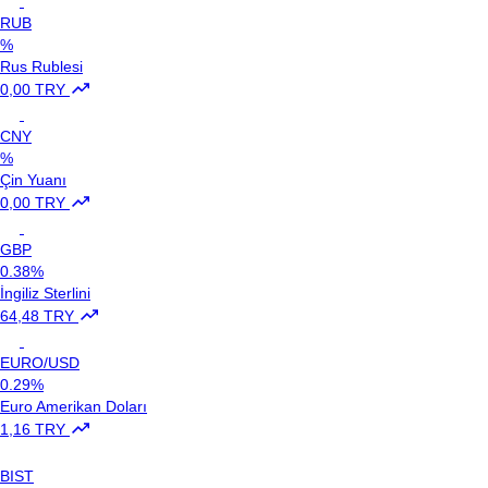
RUB
%
Rus Rublesi
0,00 TRY
CNY
%
Çin Yuanı
0,00 TRY
GBP
0.38%
İngiliz Sterlini
64,48 TRY
EURO/USD
0.29%
Euro Amerikan Doları
1,16 TRY
BIST