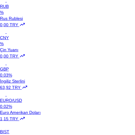
RUB
%
Rus Rublesi
0,00 TRY
CNY
%
Çin Yuanı
0,00 TRY
GBP
0.03%
İngiliz Sterlini
63,92 TRY
EURO/USD
0.02%
Euro Amerikan Doları
1,15 TRY
BIST