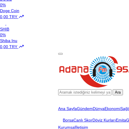
0%
Doge Coin
0,00 TRY
SHIB
0%
Shiba Inu
0,00 TRY
Ara
Ana Sayfa
Gündem
Dünya
Ekonomi
Sağl
Borsa
Canlı Skor
Döviz Kurları
Emita
G
Kurumsal
İletişim