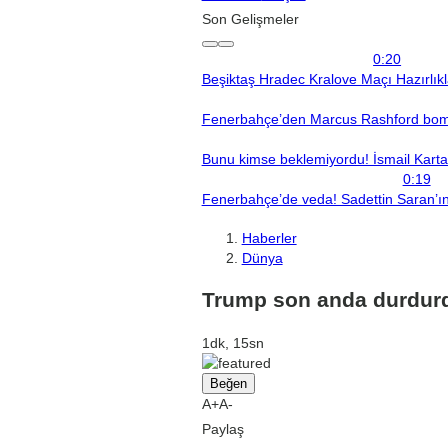
Son Gelişmeler
0:20
Beşiktaş Hradec Kralove Maçı Hazırlık
Fenerbahçe’den Marcus Rashford bomba
Bunu kimse beklemiyordu! İsmail Kartal’
0:19
Fenerbahçe’de veda! Sadettin Saran’ın 
Haberler
Dünya
Trump son anda durdurdu
1dk, 15sn
Beğen
A+
A-
Paylaş