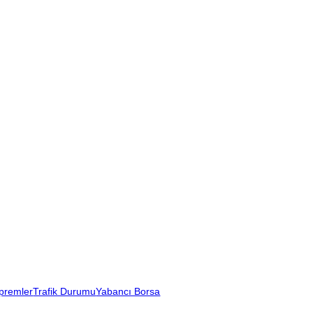
premler
Trafik Durumu
Yabancı Borsa