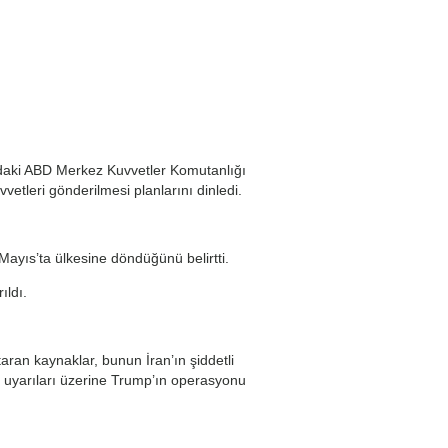
daki ABD Merkez Kuvvetler Komutanlığı
etleri gönderilmesi planlarını dinledi.
Mayıs’ta ülkesine döndüğünü belirtti.
ıldı.
ran kaynaklar, bunun İran’ın şiddetli
i uyarıları üzerine Trump’ın operasyonu