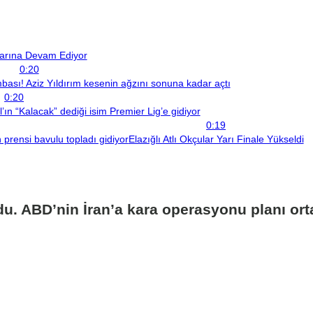
larına Devam Ediyor
0:20
sı! Aziz Yıldırım kesenin ağzını sonuna kadar açtı
0:20
ın “Kalacak” dediği isim Premier Lig’e gidiyor
0:19
prensi bavulu topladı gidiyor
Elazığlı Atlı Okçular Yarı Finale Yükseldi
. ABD’nin İran’a kara operasyonu planı orta