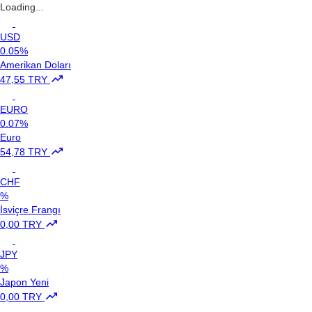
Loading...
USD
0.05%
Amerikan Doları
47,55 TRY
EURO
0.07%
Euro
54,78 TRY
CHF
%
İsviçre Frangı
0,00 TRY
JPY
%
Japon Yeni
0,00 TRY