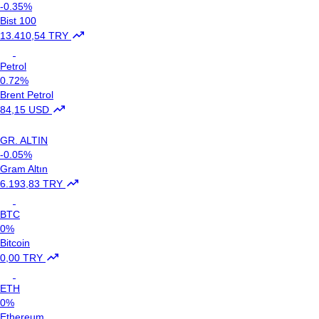
-0.35%
Bist 100
13.410,54 TRY
Petrol
0.72%
Brent Petrol
84,15 USD
GR. ALTIN
-0.05%
Gram Altın
6.193,83 TRY
BTC
0%
Bitcoin
0,00 TRY
ETH
0%
Ethereum