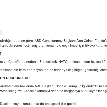
ndırdığı haberine göre, ABD Genelkurmay Başkanı Dan Caine, Florida’
’daki zenginleştirilmiş uranyumun ele geçirilmesi için ülkeye kara kuvv
Tİ
ğını ve Caine’in bu nedenle Brüksel’deki NATO toplantısından hızlıca 19 
yapılmasının kara operasyonuna ne kadar yaklaşıldığını gösterdiği aktar
SYON DURDURULDU
rekatı planı hakkında ABD Başkanı Donald Trump’ı bilgilendirdiğini akta
uzatabileceği ve küresel ekonomiyi daha da kargaşaya sürükleyebileceğ
askeri kaybı konusunda da endişesini dile getirdi.