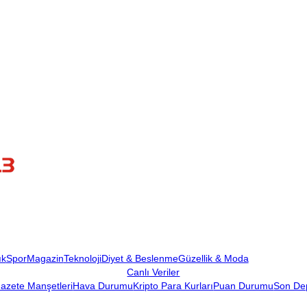
ık
Spor
Magazin
Teknoloji
Diyet & Beslenme
Güzellik & Moda
Canlı Veriler
azete Manşetleri
Hava Durumu
Kripto Para Kurları
Puan Durumu
Son De