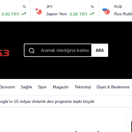
%
JPY
%
RUB
e’den dikkati çeken mesaj
Japon Yeni
Rus Rublesi
Y
0,00 TRY
0,00
ARA
Ekonomi
Sağlık
Spor
Magazin
Teknoloji
Diyet & Beslenme
ogle’ın 15 milyar dolarlık dev projesine tepki büyük