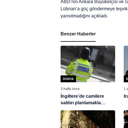
ABD’nin Ankara Büyükelçisi ve Su
Lübnan’a güç göndermeye teşvik et
yansıtmadığını açıkladı.
Benzer Haberler
DÜNYA
3 hafta önce
1 
İngiltere’de camilere
Ir
saldırı planlamakla
suçlanan çocuk hakim
karşısında