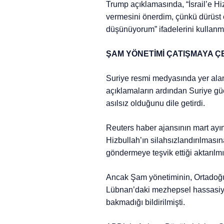
Trump açıklamasında, “İsrail’e Hi
vermesini önerdim, çünkü dürüst o
düşünüyorum” ifadelerini kullanmı
ŞAM YÖNETİMİ ÇATIŞMAYA Ç
Suriye resmi medyasında yer ala
açıklamaların ardından Suriye gü
asılsız olduğunu dile getirdi.
Reuters haber ajansının mart ayın
Hizbullah’ın silahsızlandırılmas
göndermeye teşvik ettiği aktarılmış
Ancak Şam yönetiminin, Ortadoğu
Lübnan’daki mezhepsel hassasiyet
bakmadığı bildirilmişti.