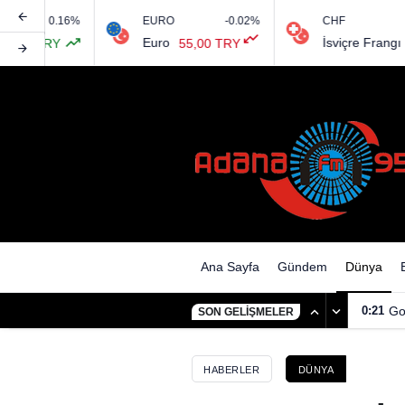
.16%
EURO
-0.02%
CHF
Trump’ın çıkışı sonrası Suriy
Euro
İsviçre Frangı
Y
55,00 TRY
0,00 TR
Ana Sayfa
Gündem
Dünya
0:21
Go
SON GELIŞMELER
HABERLER
DÜNYA