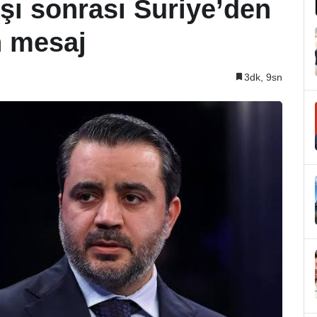
ışı sonrası Suriye’den
n mesaj
3dk, 9sn