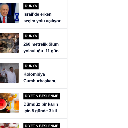
açıklaması: “İsrail’i
DÜNYA
eleştirdik, ülkeye
İsrail’de erken
alınmadık”
seçim yolu açılıyor
DÜNYA
260 metrelik ölüm
yolculuğu. 11 gün
mağarada kalan
köylüler kurtarma
DÜNYA
ekiplerini şoke etti
Kolombiya
Cumhurbaşkanı,
seçim sonuçlarını
tanımadığını ilan
DIYET & BESLENME
etti
Dümdüz bir karın
için 5 günde 3 kilo
verdiren detoks
tarifi!
DIYET & BESLENME