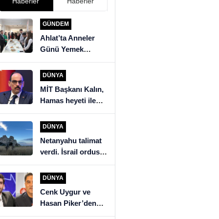
Haberler
Haberler
GÜNDEM
Ahlat’ta Anneler
Günü Yemek
Yarışması
DÜNYA
MİT Başkanı Kalın,
Hamas heyeti ile
görüştü
DÜNYA
Netanyahu talimat
verdi. İsrail ordusu
Beyrut’un güneyine
saldırıyor
DÜNYA
Cenk Uygur ve
Hasan Piker’den
İngiltere