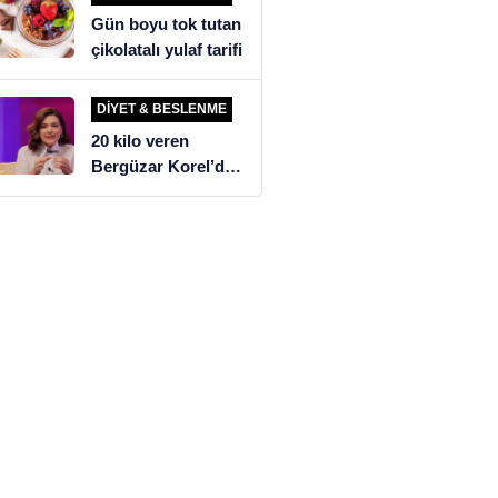
Gün boyu tok tutan
çikolatalı yulaf tarifi
DIYET & BESLENME
20 kilo veren
Bergüzar Korel’den
üzen diyet itirafı!