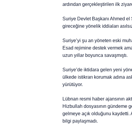
ardından gerçekleştirilen ilk ziyaret
Suriye Devlet Başkanı Ahmed el Ş
gireceğine yönelik iddiaları asılsı
Suriye’yi şu an yöneten eski muha
Esad rejimine destek vermek amac
uzun yıllar boyunca savaşmıştı.
Suriye’de iktidara gelen yeni yöne
ülkede istikrarı korumak adına ask
yürütüyor.
Lübnan resmi haber ajansının ak
Hizbullah dosyasının gündeme gel
gelmeye açık olduğunu kaydetti. Aj
bilgi paylaşmadı.