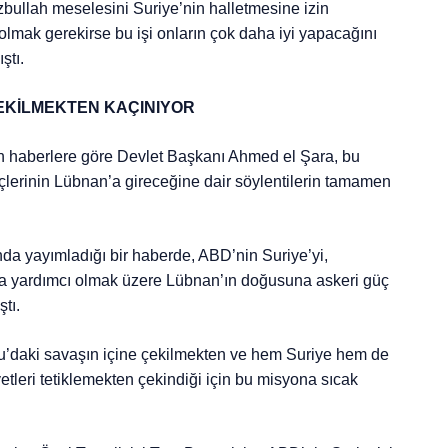
zbullah meselesini Suriye’nin halletmesine izin
lmak gerekirse bu işi onların çok daha iyi yapacağını
ştı.
EKİLMEKTEN KAÇINIYOR
n haberlere göre Devlet Başkanı Ahmed el Şara, bu
çlerinin Lübnan’a gireceğine dair söylentilerin tamamen
da yayımladığı bir haberde, ABD’nin Suriye’yi,
ına yardımcı olmak üzere Lübnan’ın doğusuna askeri güç
tı.
’daki savaşın içine çekilmekten ve hem Suriye hem de
leri tetiklemekten çekindiği için bu misyona sıcak