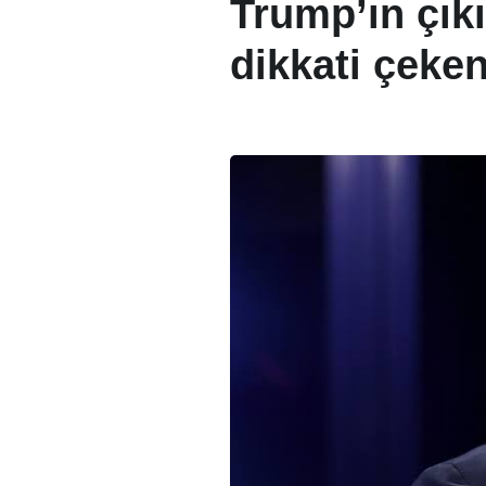
Trump’ın çık
dikkati çeke