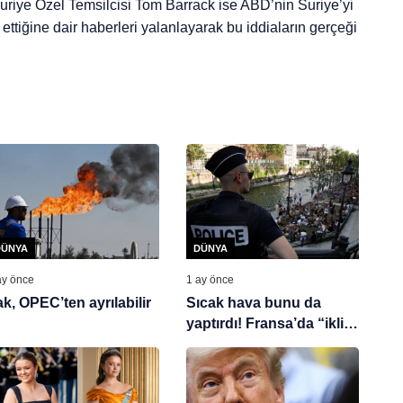
riye Özel Temsilcisi Tom Barrack ise ABD’nin Suriye’yi
tiğine dair haberleri yalanlayarak bu iddiaların gerçeği
DÜNYA
DÜNYA
ay önce
1 ay önce
ak, OPEC’ten ayrılabilir
Sıcak hava bunu da
yaptırdı! Fransa’da “iklim
izni” önerisi