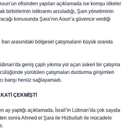
un’un ofisinden yapılan açıklamada ise komşu ülkeler
ak birbirlerinin istikrarını arzuladığı, Şam yönetiminin
mayacağı konusunda Şara’nın Aoun’a güvence verdiği
e İran arasındaki bölgesel çatışmaların büyük oranda
bnan’da geniş çaplı yıkıma yol açan askeri bir çatışma
öncülüğünde yürütülen çatışmaları durdurma girişimleri
lıcı barışı henüz sağlayamadı.
KATİ ÇEKMİŞTİ
ay yaptığı açıklamada, İsrail’in Lübnan’da çok sayıda
ikten sonra Ahmed el Şara ile Hizbullah ile mücadele
ı.