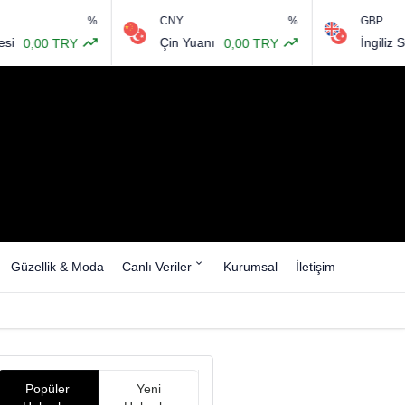
%
CNY
%
GBP
Çin Yuanı
İngiliz Sterlini
 TRY
0,00 TRY
64
Güzellik & Moda
Canlı Veriler
Kurumsal
İletişim
Popüler
Yeni