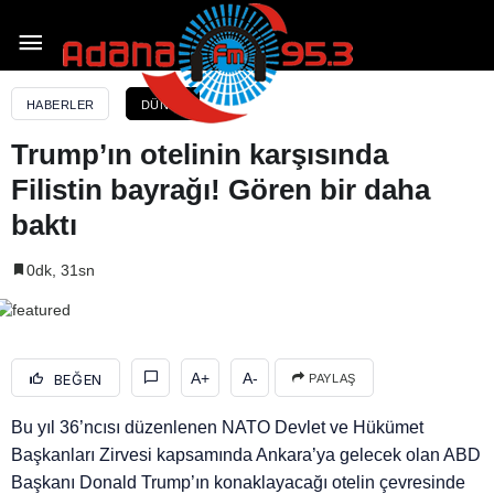
Trump’ın otelinin karşısında Filistin bayrağı! Gören
bir daha baktı
HABERLER
DÜNYA
Trump’ın otelinin karşısında
Filistin bayrağı! Gören bir daha
baktı
0dk, 31sn
A+
A-
BEĞEN
PAYLAŞ
Bu yıl 36’ncısı düzenlenen NATO Devlet ve Hükümet
Başkanları Zirvesi kapsamında Ankara’ya gelecek olan ABD
Başkanı Donald Trump’ın konaklayacağı otelin çevresinde