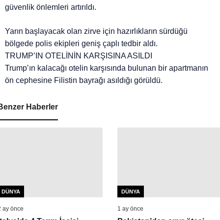
güvenlik önlemleri artırıldı.
Yarın başlayacak olan zirve için hazırlıkların sürdüğü
bölgede polis ekipleri geniş çaplı tedbir aldı.
TRUMP’IN OTELİNİN KARŞISINA ASILDI
Trump’ın kalacağı otelin karşısında bulunan bir apartmanın
ön cephesine Filistin bayrağı asıldığı görüldü.
Benzer Haberler
DÜNYA
DÜNYA
2 ay önce
1 ay önce