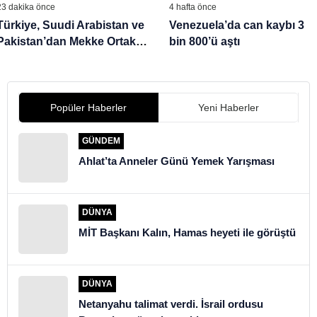
23 dakika önce
4 hafta önce
Türkiye, Suudi Arabistan ve
Venezuela’da can kaybı 3
Pakistan’dan Mekke Ortak
bin 800’ü aştı
Savunma Anlaşması
Popüler Haberler
Yeni Haberler
GÜNDEM
Ahlat’ta Anneler Günü Yemek Yarışması
DÜNYA
MİT Başkanı Kalın, Hamas heyeti ile görüştü
DÜNYA
Netanyahu talimat verdi. İsrail ordusu