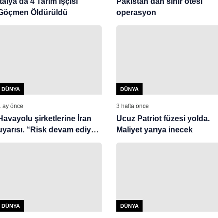
İtalya’da 4 Tarım İşçisi
Pakistan’dan sınır ötesi
Göçmen Öldürüldü
operasyon
DÜNYA
DÜNYA
1 ay önce
3 hafta önce
Havayolu şirketlerine İran
Ucuz Patriot füzesi yolda.
uyarısı. “Risk devam ediyor,
Maliyet yarıya inecek
uzak durun”
DÜNYA
DÜNYA