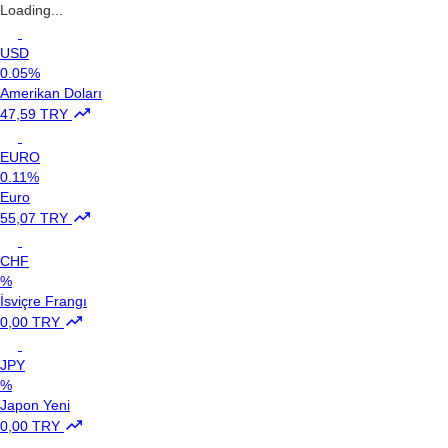
Loading...
USD
0.05%
Amerikan Doları
47,59 TRY
EURO
0.11%
Euro
55,07 TRY
CHF
%
İsviçre Frangı
0,00 TRY
JPY
%
Japon Yeni
0,00 TRY