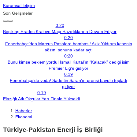
Kurumsal
İletişim
Son Gelişmeler
0:20
Beşiktaş Hradec Kralove Maçı Hazırlıklarına Devam Ediyor
0:20
Fenerbahçe’den Marcus Rashford bombası! Aziz Yıldırım kesenin
ağzını sonuna kadar açtı
0:20
Bunu kimse beklemiyordu! İsmail Kartal’ın “Kalacak” dediği isim
Premier Lig’e gidiyor
0:19
Fenerbahçe’de veda! Sadettin Saran’ın prensi bavulu topladı
gidiyor
0:19
Elazığlı Atlı Okçular Yarı Finale Yükseldi
Haberler
Ekonomi
Türkiye-Pakistan Enerji İş Birliği