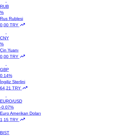
RUB
%
Rus Rublesi
0,00 TRY
CNY
%
Çin Yuanı
0,00 TRY
GBP
0.14%
İngiliz Sterlini
64,21 TRY
EURO/USD
-0.07%
Euro Amerikan Doları
1,15 TRY
BIST