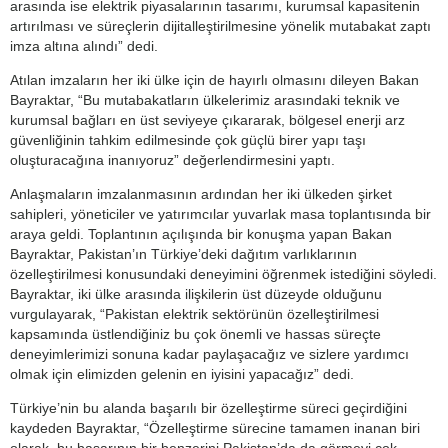
arasında ise elektrik piyasalarının tasarımı, kurumsal kapasitenin
artırılması ve süreçlerin dijitalleştirilmesine yönelik mutabakat zaptı
imza altına alındı” dedi.
Atılan imzaların her iki ülke için de hayırlı olmasını dileyen Bakan
Bayraktar, “Bu mutabakatların ülkelerimiz arasındaki teknik ve
kurumsal bağları en üst seviyeye çıkararak, bölgesel enerji arz
güvenliğinin tahkim edilmesinde çok güçlü birer yapı taşı
oluşturacağına inanıyoruz” değerlendirmesini yaptı.
Anlaşmaların imzalanmasının ardından her iki ülkeden şirket
sahipleri, yöneticiler ve yatırımcılar yuvarlak masa toplantısında bir
araya geldi. Toplantının açılışında bir konuşma yapan Bakan
Bayraktar, Pakistan’ın Türkiye’deki dağıtım varlıklarının
özelleştirilmesi konusundaki deneyimini öğrenmek istediğini söyledi.
Bayraktar, iki ülke arasında ilişkilerin üst düzeyde olduğunu
vurgulayarak, “Pakistan elektrik sektörünün özelleştirilmesi
kapsamında üstlendiğiniz bu çok önemli ve hassas süreçte
deneyimlerimizi sonuna kadar paylaşacağız ve sizlere yardımcı
olmak için elimizden gelenin en iyisini yapacağız” dedi.
Türkiye’nin bu alanda başarılı bir özelleştirme süreci geçirdiğini
kaydeden Bayraktar, “Özelleştirme sürecine tamamen inanan biri
olarak, bu başarının bir benzerini Pakistan’da da görmeyi çok