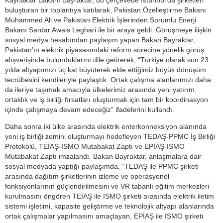
buluşturan bir toplantıya katılarak, Pakistan Özelleştirme Bakanı
Muhammed Ali ve Pakistan Elektrik İşlerinden Sorumlu Enerji
Bakanı Sardar Awais Leghari ile bir araya geldi. Görüşmeye ilişkin
sosyal medya hesabından paylaşım yapan Bakan Bayraktar,
Pakistan’ın elektrik piyasasındaki reform sürecine yönelik görüş
alışverişinde bulunduklarını dile getirerek, “Türkiye olarak son 23
yılda altyapımızı üç kat büyüterek elde ettiğimiz büyük dönüşüm
tecrübesini kendileriyle paylaştık. Ortak çalışma alanlarımızı daha
da ileriye taşımak amacıyla ülkelerimiz arasında yeni yatırım,
ortaklık ve iş birliği fırsatları oluşturmak için tam bir koordinasyon
içinde çalışmaya devam edeceğiz” ifadelerini kullandı.
Daha sonra iki ülke arasında elektrik enterkonneksiyon alanında
yeni iş birliği zemini oluşturmayı hedefleyen TEDAŞ-PPMC İş Birliği
Protokolü, TEİAŞ-ISMO Mutabakat Zaptı ve EPİAŞ-ISMO
Mutabakat Zaptı imzalandı. Bakan Bayraktar, anlaşmalara dair
sosyal medyada yaptığı paylaşımda, “TEDAŞ ile PPMC şirketi
arasında dağıtım şirketlerinin izleme ve operasyonel
fonksiyonlarının güçlendirilmesini ve VR tabanlı eğitim merkezleri
kurulmasını öngören TEİAŞ ile ISMO şirketi arasında elektrik iletim
sistemi işletimi, kapasite geliştirme ve teknolojik altyapı alanlarında
ortak çalışmalar yapılmasını amaçlayan, EPİAŞ ile ISMO şirketi