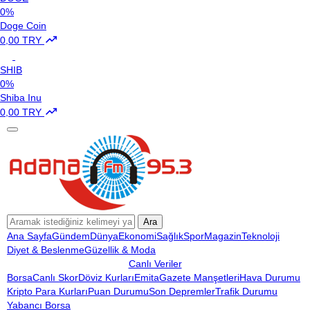
0%
Doge Coin
0,00 TRY
SHIB
0%
Shiba Inu
0,00 TRY
Ara
Ana Sayfa
Gündem
Dünya
Ekonomi
Sağlık
Spor
Magazin
Teknoloji
Diyet & Beslenme
Güzellik & Moda
Canlı Veriler
Borsa
Canlı Skor
Döviz Kurları
Emita
Gazete Manşetleri
Hava Durumu
Kripto Para Kurları
Puan Durumu
Son Depremler
Trafik Durumu
Yabancı Borsa