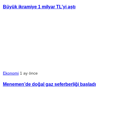
Büyük ikramiye 1 milyar TL’yi aştı
Ekonomi
1 ay önce
Menemen’de doğal gaz seferberliği başladı