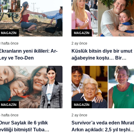
MAGAZIN
MAGAZIN
3 hafta önce
2 ay önce
Ekranların yeni ikilileri: Ar-
Küslük bitsin diye bir umut
Ley ve Teo-Den
ağabeyine koştu… Bir
zamanlar bağrında
büyüttüğü kız kardeşini
kapıdan çevirdi
MAGAZIN
MAGAZIN
4 hafta önce
2 ay önce
Onur Saylak ile 6 yıllık
Survivor’a veda eden Murat
evliliği bitmişti! Tuba
Arkın açıkladı: 2,5 yıl teşhis