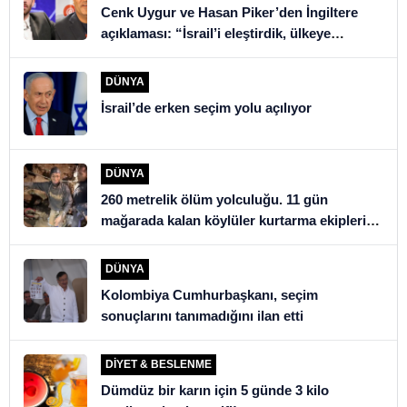
Cenk Uygur ve Hasan Piker’den İngiltere
açıklaması: “İsrail’i eleştirdik, ülkeye
alınmadık”
DÜNYA
İsrail’de erken seçim yolu açılıyor
DÜNYA
260 metrelik ölüm yolculuğu. 11 gün
mağarada kalan köylüler kurtarma ekiplerini
şoke etti
DÜNYA
Kolombiya Cumhurbaşkanı, seçim
sonuçlarını tanımadığını ilan etti
DIYET & BESLENME
Dümdüz bir karın için 5 günde 3 kilo