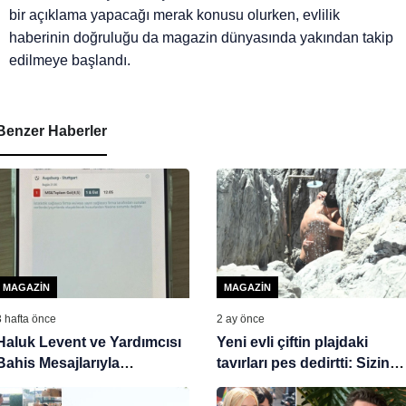
bir açıklama yapacağı merak konusu olurken, evlilik
haberinin doğruluğu da magazin dünyasında yakından takip
edilmeye başlandı.
Benzer Haberler
MAGAZIN
MAGAZIN
3 hafta önce
2 ay önce
Haluk Levent ve Yardımcısı
Yeni evli çiftin plajdaki
Bahis Mesajlarıyla
tavırları pes dedirtti: Sizin
Tutuklandı
eviniz, odanız yok mu?