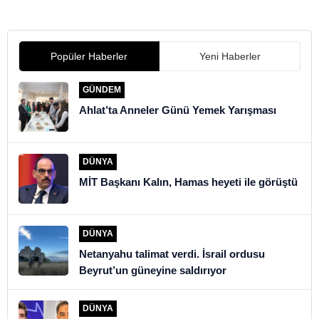
Büyüküstün’den yıllar
konulamayan hastalıkla
sonra şaşırtan itiraf
mücadele etmiş
Popüler Haberler
Yeni Haberler
GÜNDEM
Ahlat’ta Anneler Günü Yemek Yarışması
DÜNYA
MİT Başkanı Kalın, Hamas heyeti ile görüştü
DÜNYA
Netanyahu talimat verdi. İsrail ordusu
Beyrut’un güneyine saldırıyor
DÜNYA