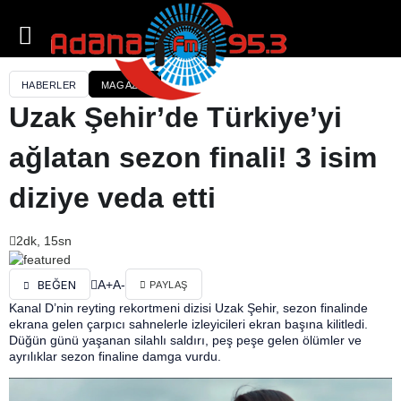
HABERLER
MAGAZIN
Uzak Şehir’de Türkiye’yi
ağlatan sezon finali! 3 isim
diziye veda etti
2dk, 15sn
A+
A-
BEĞEN
PAYLAŞ
Kanal D’nin reyting rekortmeni dizisi Uzak Şehir, sezon finalinde
ekrana gelen çarpıcı sahnelerle izleyicileri ekran başına kilitledi.
Düğün günü yaşanan silahlı saldırı, peş peşe gelen ölümler ve
ayrılıklar sezon finaline damga vurdu.