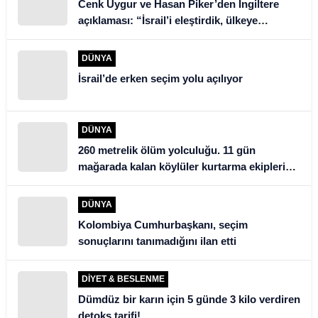
Cenk Uygur ve Hasan Piker’den İngiltere
açıklaması: “İsrail’i eleştirdik, ülkeye
alınmadık”
DÜNYA
İsrail’de erken seçim yolu açılıyor
DÜNYA
260 metrelik ölüm yolculuğu. 11 gün
mağarada kalan köylüler kurtarma ekiplerini
şoke etti
DÜNYA
Kolombiya Cumhurbaşkanı, seçim
sonuçlarını tanımadığını ilan etti
DIYET & BESLENME
Dümdüz bir karın için 5 günde 3 kilo verdiren
detoks tarifi!