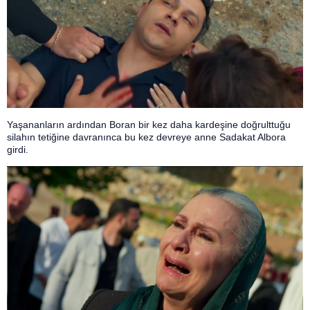
Yaşananların ardından Boran bir kez daha kardeşine doğrulttuğu
silahın tetiğine davranınca bu kez devreye anne Sadakat Albora
girdi.