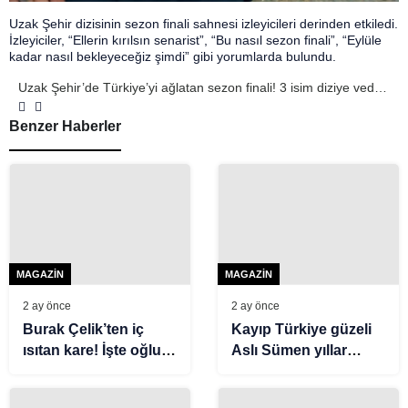
Uzak Şehir dizisinin sezon finali sahnesi izleyicileri derinden etkiledi.
İzleyiciler, “Ellerin kırılsın senarist”, “Bu nasıl sezon finali”, “Eylüle
kadar nasıl bekleyeceğiz şimdi” gibi yorumlarda bulundu.
Uzak Şehir’de Türkiye’yi ağlatan sezon finali! 3 isim diziye veda
etti
Benzer Haberler
MAGAZIN
MAGAZIN
2 ay önce
2 ay önce
Burak Çelik’ten iç
Kayıp Türkiye güzeli
ısıtan kare! İşte oğlu
Aslı Sümen yıllar
Aslan’ın son hali
sonra ortaya çıktı! İşte
son hali