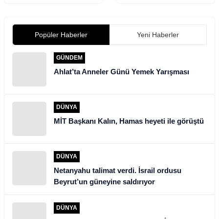
anlattı: Hiçbir şey
cinayetinde ara karar!
hissetmedim
Aleyna Kalaycıoğlu ve
Alaattin Kadayıfçıoğlu
Popüler Haberler
hakkında flaş gelişme
Yeni Haberler
GÜNDEM
Ahlat’ta Anneler Günü Yemek Yarışması
DÜNYA
MİT Başkanı Kalın, Hamas heyeti ile görüştü
DÜNYA
Netanyahu talimat verdi. İsrail ordusu
Beyrut’un güneyine saldırıyor
DÜNYA