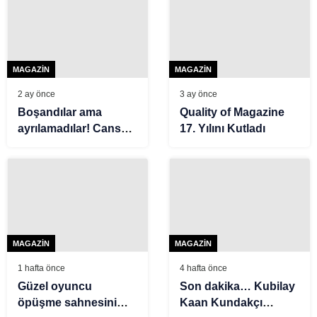
MAGAZIN
MAGAZIN
2 ay önce
3 ay önce
Boşandılar ama
Quality of Magazine
ayrılamadılar! Cansu
17. Yılını Kutladı
Tosun ve Erkan
Kolçak Köstendil
yeniden bir arada
MAGAZIN
MAGAZIN
1 hafta önce
4 hafta önce
Güzel oyuncu
Son dakika… Kubilay
öpüşme sahnesini
Kaan Kundakçı