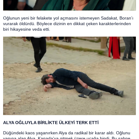
Oğlunun yeni bir felakete yol açmasını istemeyen Sadakat, Boran’ı
vurarak öldürdü. Böylece dizinin en dikkat çeken karakterlerinden
biri hikayesine veda etti.
ALYA OĞLUYLA BİRLİKTE ÜLKEYİ TERK ETTİ
Düğündeki kaos yaşanırken Alya da radikal bir karar aldı. Oğlunu
yanına alan Alya, Kanada’ya gitmek üzere uçağa bindi. Bu sahne