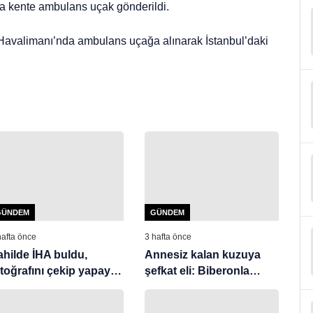
 kente ambulans uçak gönderildi.
 Havalimanı’nda ambulans uçağa alınarak İstanbul’daki
GÜNDEM
GÜNDEM
hafta önce
3 hafta önce
ahilde İHA buldu,
Annesiz kalan kuzuya
otoğrafını çekip yapay
şefkat eli: Biberonla
ekaya sordu: “Üzerinde
büyütüyor
omba var mı?”