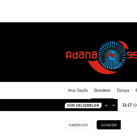
Van ve Muş’tan 2 Bebek İstanb
Ana Sayfa
Gündem
Dünya
11:17
O
SON GELIŞMELER
HABERLER
GÜNDEM