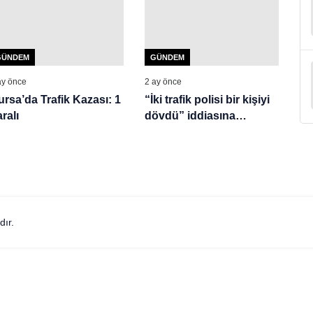
GÜNDEM
GÜNDEM
ay önce
2 ay önce
ursa’da Trafik Kazası: 1
“İki trafik polisi bir kişiyi
ralı
dövdü” iddiasına
soruşturma
dır.