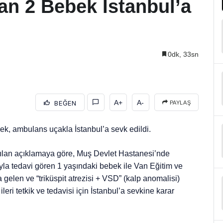
an 2 Bebek İstanbul’a
0dk, 33sn
A+
A-
BEĞEN
PAYLAŞ
ek, ambulans uçakla İstanbul’a sevk edildi.
ılan açıklamaya göre, Muş Devlet Hastanesi’nde
yla tedavi gören 1 yaşındaki bebek ile Van Eğitim ve
elen ve “triküspit atrezisi + VSD” (kalp anomalisi)
eri tetkik ve tedavisi için İstanbul’a sevkine karar