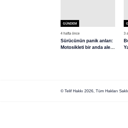
GÜNDEM
4 hafta önce
3 
Sürücünün panik anları:
B
Motosikleti bir anda alev
Ya
aldı
© Telif Hakkı 2026, Tüm Hakları Saklı