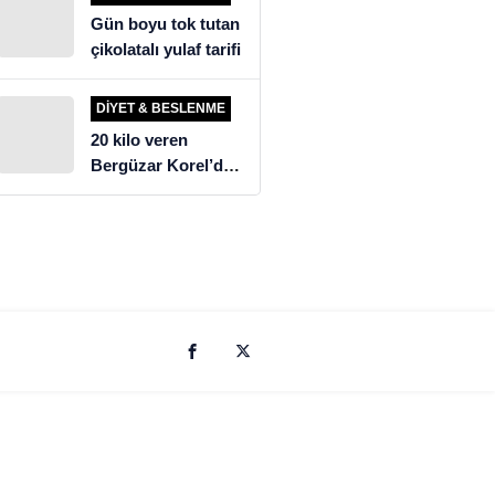
Gün boyu tok tutan
çikolatalı yulaf tarifi
DIYET & BESLENME
20 kilo veren
Bergüzar Korel’den
üzen diyet itirafı!