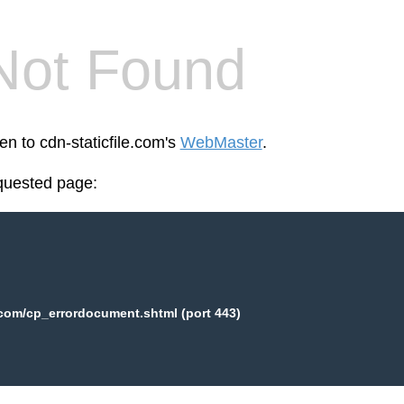
Not Found
en to cdn-staticfile.com's
WebMaster
.
equested page:
.com/cp_errordocument.shtml (port 443)