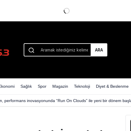
ul’a Sevk Edildi
ARA
Ekonomi
Sağlık
Spor
Magazin
Teknoloji
Diyet & Beslenme
n, performans inovasyonunda “Run On Clouds” ile yeni bir dönem başla