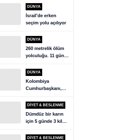
açıklaması: “İsrail’i
DÜNYA
eleştirdik, ülkeye
İsrail’de erken
alınmadık”
seçim yolu açılıyor
DÜNYA
260 metrelik ölüm
yolculuğu. 11 gün
mağarada kalan
köylüler kurtarma
DÜNYA
ekiplerini şoke etti
Kolombiya
Cumhurbaşkanı,
seçim sonuçlarını
tanımadığını ilan
DIYET & BESLENME
etti
Dümdüz bir karın
için 5 günde 3 kilo
verdiren detoks
tarifi!
DIYET & BESLENME