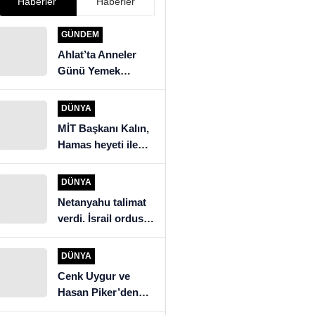
Haberler
Haberler
GÜNDEM
Ahlat’ta Anneler
Günü Yemek
Yarışması
DÜNYA
MİT Başkanı Kalın,
Hamas heyeti ile
görüştü
DÜNYA
Netanyahu talimat
verdi. İsrail ordusu
Beyrut’un güneyine
saldırıyor
DÜNYA
Cenk Uygur ve
Hasan Piker’den
İngiltere