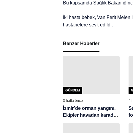
Bu kapsamda Sağlık Bakanlığınca
İki hasta bebek, Van Ferit Melen
hastanelere sevk edildi.
Benzer Haberler
GÜNDEM
3 hafta önce
4 
İzmir’de orman yangını.
S
Ekipler havadan karadan
f
müdahale ediyor
z
b