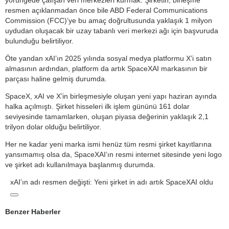
resmen açıklanmadan önce bile ABD Federal Communications
Commission (FCC)’ye bu amaç doğrultusunda yaklaşık 1 milyon
uydudan oluşacak bir uzay tabanlı veri merkezi ağı için başvuruda
bulunduğu belirtiliyor.
Öte yandan xAI’ın 2025 yılında sosyal medya platformu X’i satın
almasının ardından, platform da artık SpaceXAI markasının bir
parçası haline gelmiş durumda.
SpaceX, xAI ve X’in birleşmesiyle oluşan yeni yapı haziran ayında
halka açılmıştı. Şirket hisseleri ilk işlem gününü 161 dolar
seviyesinde tamamlarken, oluşan piyasa değerinin yaklaşık 2,1
trilyon dolar olduğu belirtiliyor.
Her ne kadar yeni marka ismi henüz tüm resmi şirket kayıtlarına
yansımamış olsa da, SpaceXAI’ın resmi internet sitesinde yeni logo
ve şirket adı kullanılmaya başlanmış durumda.
xAI’ın adı resmen değişti: Yeni şirket in adı artık SpaceXAI oldu
Benzer Haberler