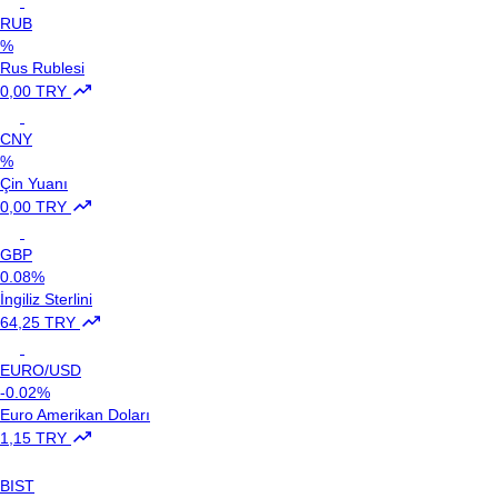
RUB
%
Rus Rublesi
0,00 TRY
CNY
%
Çin Yuanı
0,00 TRY
GBP
0.08%
İngiliz Sterlini
64,25 TRY
EURO/USD
-0.02%
Euro Amerikan Doları
1,15 TRY
BIST