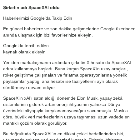
Şirketin adı SpaceXAI oldu
Haberlerimizi Google’da Takip Edin
En güncel haberlere ve son dakika gelişmelerine Google üzerinden
anında ulaşmak için bizi favorilerinize ekleyin.
Google’da tercih edilen
kaynak olarak ekleyin
Yeniden markalaşmanın ardından şirketin X hesabı da SpaceXAI
adını kullanmaya başladı. Buna karşın SpaceX’in uzay araçları,
roket geliştirme çalışmaları ve fırlatma operasyonlarına yönelik
paylaşımlar yaptığı ana hesabı ise faaliyetlerini ayrı olarak
sürdürmeye devam ediyor.
SpaceX’in xAI’ı satın aldığı dönemde Elon Musk, yapay zekâ
sistemlerinin giderek artan enerji ihtiyacının yalnızca Dünya
üzerindeki altyapıyla karşılanamayacağını savunmuştu. Musk’a
göre, büyük veri merkezlerinin uzaya taşınması uzun vadede en
mantıklı çözüm olarak görülüyor.
Bu doğrultuda SpaceXAI’ın en dikkat çekici hedeflerinden biri,
yörüngede çalışan veri merkezleri kurmak. Şirketin, birleşme