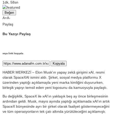
1dk, 58sn
Beğen
A+
A-
Paylaş
Bu Yazıyı Paylaş
veya linki kopyala
Kopyala
HABER MERKEZİ – Elon Musk’ın yapay zekâ girişimi xAI, resmi
olarak SpaceXAI ismini aldı. Şirket, sosyal medya platformu X
üzerinden yaptığı açıklamayla yeni marka kimliğini duyururken,
birleşik yapıyı temsil eden yeni logosunu da kamuoyuyla paylaştı.
Bu değişiklik, SpaceX ile xAI’ın yaklaşık beş ay önce birleşmesinin
ardından geldi. Musk, mayıs ayında yaptığı açıklamada xAI’ın artık
SpaceX bünyesinde ayrı bir şirket olarak faaliyet göstermeyeceğini
ve tüm operasyonların tek çatı altında yürütüleceğini açıklamıştı.