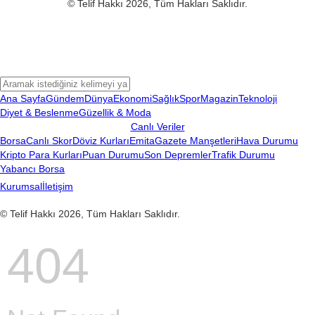
© Telif Hakkı 2026, Tüm Hakları Saklıdır.
Ana Sayfa
Gündem
Dünya
Ekonomi
Sağlık
Spor
Magazin
Teknoloji
Diyet & Beslenme
Güzellik & Moda
Canlı Veriler
Borsa
Canlı Skor
Döviz Kurları
Emita
Gazete Manşetleri
Hava Durumu
Kripto Para Kurları
Puan Durumu
Son Depremler
Trafik Durumu
Yabancı Borsa
Kurumsal
İletişim
© Telif Hakkı 2026, Tüm Hakları Saklıdır.
404