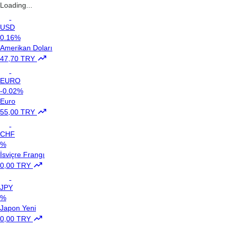
Loading...
USD
0.16%
Amerikan Doları
47,70 TRY
EURO
-0.02%
Euro
55,00 TRY
CHF
%
İsviçre Frangı
0,00 TRY
JPY
%
Japon Yeni
0,00 TRY