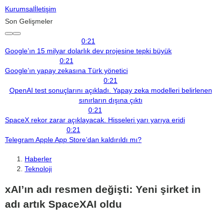
Kurumsal
İletişim
Son Gelişmeler
0:21
Google’ın 15 milyar dolarlık dev projesine tepki büyük
0:21
Google’ın yapay zekasına Türk yönetici
0:21
OpenAI test sonuçlarını açıkladı. Yapay zeka modelleri belirlenen
sınırların dışına çıktı
0:21
SpaceX rekor zarar açıklayacak. Hisseleri yarı yarıya eridi
0:21
Telegram Apple App Store’dan kaldırıldı mı?
Haberler
Teknoloji
xAI’ın adı resmen değişti: Yeni şirket in
adı artık SpaceXAI oldu