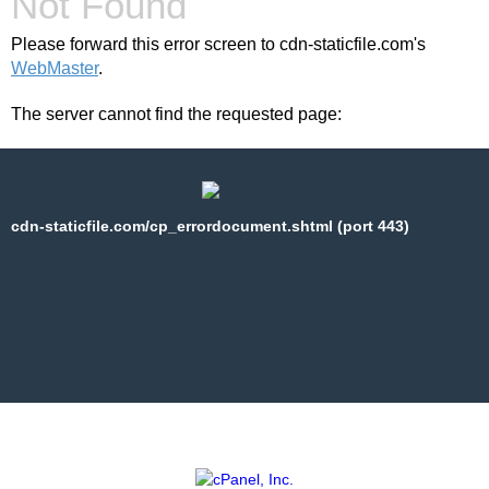
Not Found
Please forward this error screen to cdn-staticfile.com's
WebMaster
.
The server cannot find the requested page:
cdn-staticfile.com/cp_errordocument.shtml (port 443)