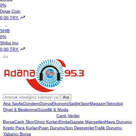
0%
Doge Coin
0,00 TRY
SHIB
0%
Shiba Inu
0,00 TRY
Ara
Ana Sayfa
Gündem
Dünya
Ekonomi
Sağlık
Spor
Magazin
Teknoloji
Diyet & Beslenme
Güzellik & Moda
Canlı Veriler
Borsa
Canlı Skor
Döviz Kurları
Emita
Gazete Manşetleri
Hava Durumu
Kripto Para Kurları
Puan Durumu
Son Depremler
Trafik Durumu
Yabancı Borsa