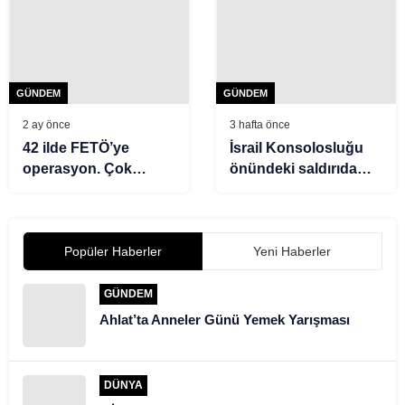
GÜNDEM
GÜNDEM
2 ay önce
3 hafta önce
42 ilde FETÖ’ye
İsrail Konsolosluğu
operasyon. Çok
önündeki saldırıda
sayıda tutuklama var
iddianame hazırlandı
Popüler Haberler
Yeni Haberler
GÜNDEM
Ahlat’ta Anneler Günü Yemek Yarışması
DÜNYA