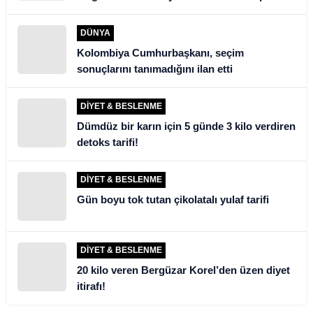
şoke etti
DÜNYA
Kolombiya Cumhurbaşkanı, seçim
sonuçlarını tanımadığını ilan etti
DIYET & BESLENME
Dümdüz bir karın için 5 günde 3 kilo verdiren
detoks tarifi!
DIYET & BESLENME
Gün boyu tok tutan çikolatalı yulaf tarifi
DIYET & BESLENME
20 kilo veren Bergüzar Korel’den üzen diyet
itirafı!