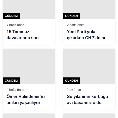
GÜNDEM
GÜNDEM
4 hafta önce
2 hafta önce
15 Temmuz
Yeni Parti yola
davalarında son
çıkarken CHP’de neler
durum. Bin 634 kişiye
yaşandı, belediye
ağırlaştırılmış
başkanlarıyla ilgili son
müebbet, bin 366
durum ne?
kişiye müebbet hapis
GÜNDEM
GÜNDEM
4 hafta önce
1 ay önce
Ömer Halisdemir’in
Su yılanının kurbağa
anıları yaşatılıyor
avı başarısız oldu