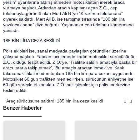
yersin” uyarılarına aldırış etmeden motosikletten inerek araca
vurmaya başladı. Ardından aracın kapısını açan Z.Ö., cep
telefonuyla görüntü alan Mert Ali B.’ye “Kırarım o telefonunu”
diyerek saldırdı. Mert Ali B. ise tartışma sırasında “180 bin lira
yazılacak sana” diye bağırdı. Yaşananlar cep telefonu kamerasına
yansıdı.
185 BİN LİRA CEZA KESİLDİ
Polis ekipleri ise, sanal medyada paylaşılan görüntüler üzerine
çalışma başlattı. Yapılan incelemede kadın motosiklet sürücüsünün
Z.Ö. olduğu tespit edildi. Z.Ö.’ye, ‘Trafikte saldırı amacıyla başka bir
aracı ısrarla takip etmek’, ‘Bu amaçla araçtan inmek’ ve ‘Kask
takmamak’ ihlallerinden toplam 185 bin lira para cezası uygulandı.
Motosiklet 60 gün trafikten men edilirken, sürücünün ehliyetine ise
60 gün süreyle el konuldu. Z.Ö. adli işlemler için polis merkezine
teslim edildi.
Araç sürücüsüne saldırdı 185 bin lira ceza kesildi
Benzer Haberler