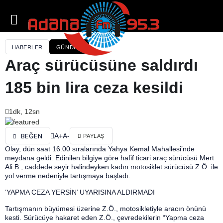
HABERLER
GÜNDEM
Araç sürücüsüne saldırdı
185 bin lira ceza kesildi
1dk, 12sn
A+
A-
BEĞEN
PAYLAŞ
Olay, dün saat 16.00 sıralarında Yahya Kemal Mahallesi’nde
meydana geldi. Edinilen bilgiye göre hafif ticari araç sürücüsü Mert
Ali B., caddede seyir halindeyken kadın motosiklet sürücüsü Z.Ö. ile
yol verme nedeniyle tartışmaya başladı.
‘YAPMA CEZA YERSİN’ UYARISINA ALDIRMADI
Tartışmanın büyümesi üzerine Z.Ö., motosikletiyle aracın önünü
kesti. Sürücüye hakaret eden Z.Ö., çevredekilerin “Yapma ceza