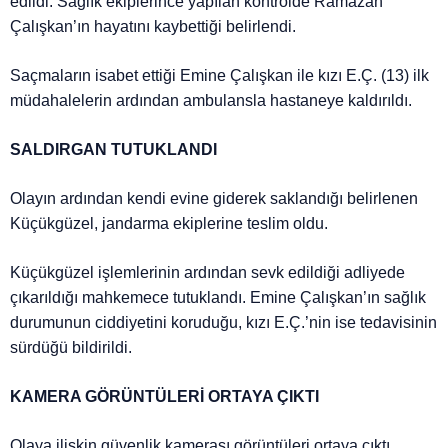
edildi. Sağlık ekiplerince yapılan kontrolde Ramazan
Çalışkan’ın hayatını kaybettiği belirlendi.
Saçmaların isabet ettiği Emine Çalışkan ile kızı E.Ç. (13) ilk
müdahalelerin ardından ambulansla hastaneye kaldırıldı.
SALDIRGAN TUTUKLANDI
Olayın ardından kendi evine giderek saklandığı belirlenen
Küçükgüzel, jandarma ekiplerine teslim oldu.
Küçükgüzel işlemlerinin ardından sevk edildiği adliyede
çıkarıldığı mahkemece tutuklandı. Emine Çalışkan’ın sağlık
durumunun ciddiyetini koruduğu, kızı E.Ç.’nin ise tedavisinin
sürdüğü bildirildi.
KAMERA GÖRÜNTÜLERİ ORTAYA ÇIKTI
Olaya ilişkin güvenlik kamerası görüntüleri ortaya çıktı.