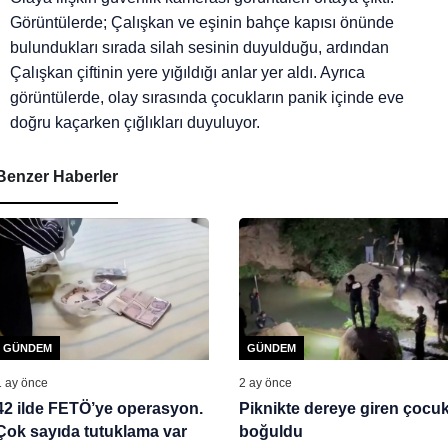
Görüntülerde; Çalışkan ve eşinin bahçe kapısı önünde
bulundukları sırada silah sesinin duyulduğu, ardından
Çalışkan çiftinin yere yığıldığı anlar yer aldı. Ayrıca
görüntülerde, olay sırasında çocukların panik içinde eve
doğru kaçarken çığlıkları duyuluyor.
Benzer Haberler
GÜNDEM
GÜNDEM
1 ay önce
2 ay önce
42 ilde FETÖ’ye operasyon.
Piknikte dereye giren çocu
Çok sayıda tutuklama var
boğuldu