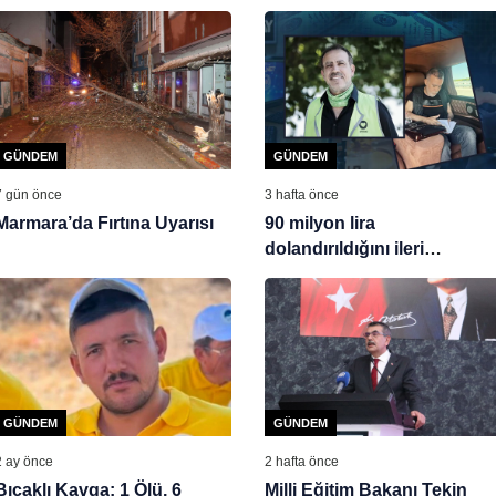
GÜNDEM
GÜNDEM
7 gün önce
3 hafta önce
Marmara’da Fırtına Uyarısı
90 milyon lira
dolandırıldığını ileri
sürmüştü: “Haluk Levent’in
evli olduğunu
nezarethanede öğrendim”
GÜNDEM
GÜNDEM
2 ay önce
2 hafta önce
Bıçaklı Kavga: 1 Ölü, 6
Milli Eğitim Bakanı Tekin