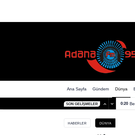
BM: Lübnan’da 88 Kişi Hayatı
Ana Sayfa
Gündem
Dünya
0:20
Be
SON GELIŞMELER
HABERLER
DÜNYA