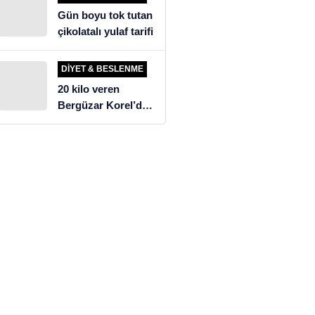
Gün boyu tok tutan
çikolatalı yulaf tarifi
DIYET & BESLENME
20 kilo veren
Bergüzar Korel’den
üzen diyet itirafı!