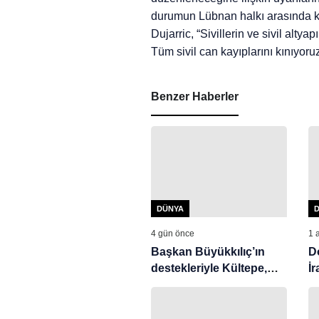
durumun Lübnan halkı arasında kork
Dujarric, “Sivillerin ve sivil alty
Tüm sivil can kayıplarını kınıyor
Benzer Haberler
DÜNYA
4 gün önce
1 
Başkan Büyükkılıç’ın
Do
destekleriyle Kültepe,
İ
dünya arkeolojisinin
K
ortak kazı alanı oldu