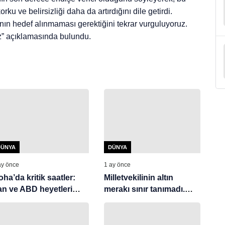
u ve belirsizliği daha da artırdığını dile getirdi.
apının hedef alınmaması gerektiğini tekrar vurguluyoruz.
uz” açıklamasında bulundu.
DÜNYA
DÜNYA
ay önce
1 ay önce
ha’da kritik saatler:
Milletvekilinin altın
ran ve ABD heyetleri
merakı sınır tanımadı.
atar yolunda
Dünya altın çamaşırı
konuşuyor