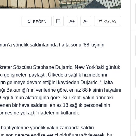
A+
A-
BEĞEN
PAYLAŞ
nan’a yönelik saldırılarında hafta sonu ’88 kişinin
ekreter Sözcüsü Stephane Dujarric, New York’taki günlük
 gelişmeleri paylaştı. Ülkedeki sağlık hizmetlerini
rların gelmeye devam ettiğini kaydeden Dujarric, “Hafta
 Bakanlığı’nın verilerine göre, en az 88 kişinin hayatını
k Örgütü’nün aktardığına göre, Sur kenti yakınlarındaki
en bir hava saldırısı, en az 13 sağlık personelinin
mesine yol açtı” ifadelerini kullandı.
y banliyölerine yönelik yakın zamanda saldırı
nın son derece endişe verici olduğunu söyleyerek, bu