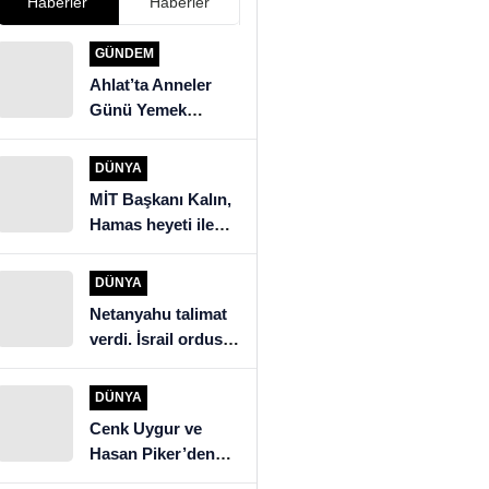
Haberler
Haberler
GÜNDEM
Ahlat’ta Anneler
Günü Yemek
Yarışması
DÜNYA
MİT Başkanı Kalın,
Hamas heyeti ile
görüştü
DÜNYA
Netanyahu talimat
verdi. İsrail ordusu
Beyrut’un güneyine
saldırıyor
DÜNYA
Cenk Uygur ve
Hasan Piker’den
İngiltere