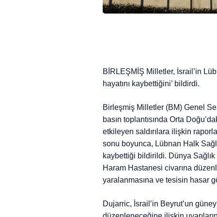
BİRLEŞMİŞ Milletler, İsrail’in Lüb
hayatını kaybettiğini’ bildirdi.
Birleşmiş Milletler (BM) Genel S
basın toplantısında Orta Doğu’daki
etkileyen saldırılara ilişkin rapo
sonu boyunca, Lübnan Halk Sağlığı
kaybettiği bildirildi. Dünya Sağlı
Haram Hastanesi civarına düzenlen
yaralanmasına ve tesisin hasar gör
Dujarric, İsrail’in Beyrut’un güne
düzenleneceğine ilişkin uyarıları