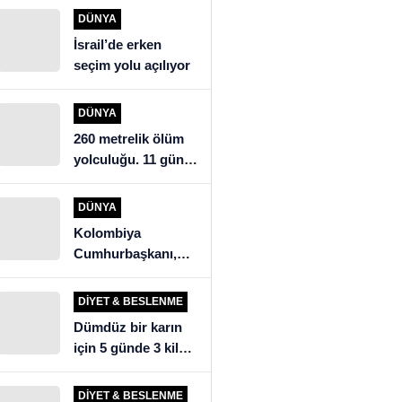
açıklaması: “İsrail’i
DÜNYA
eleştirdik, ülkeye
İsrail’de erken
alınmadık”
seçim yolu açılıyor
DÜNYA
260 metrelik ölüm
yolculuğu. 11 gün
mağarada kalan
köylüler kurtarma
DÜNYA
ekiplerini şoke etti
Kolombiya
Cumhurbaşkanı,
seçim sonuçlarını
tanımadığını ilan
DIYET & BESLENME
etti
Dümdüz bir karın
için 5 günde 3 kilo
verdiren detoks
tarifi!
DIYET & BESLENME