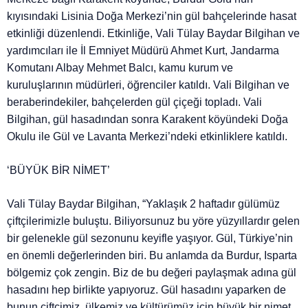
kıyısındaki Lisinia Doğa Merkezi’nin gül bahçelerinde hasat
etkinliği düzenlendi. Etkinliğe, Vali Tülay Baydar Bilgihan ve
yardımcıları ile İl Emniyet Müdürü Ahmet Kurt, Jandarma
Komutanı Albay Mehmet Balcı, kamu kurum ve
kuruluşlarının müdürleri, öğrenciler katıldı. Vali Bilgihan ve
beraberindekiler, bahçelerden gül çiçeği topladı. Vali
Bilgihan, gül hasadından sonra Karakent köyündeki Doğa
Okulu ile Gül ve Lavanta Merkezi’ndeki etkinliklere katıldı.
‘BÜYÜK BİR NİMET’
Vali Tülay Baydar Bilgihan, “Yaklaşık 2 haftadır gülümüz
çiftçilerimizle buluştu. Biliyorsunuz bu yöre yüzyıllardır gelen
bir gelenekle gül sezonunu keyifle yaşıyor. Gül, Türkiye’nin
en önemli değerlerinden biri. Bu anlamda da Burdur, Isparta
bölgemiz çok zengin. Biz de bu değeri paylaşmak adına gül
hasadını hep birlikte yapıyoruz. Gül hasadını yaparken de
bunun çiftçimiz, ülkemiz ve kültürümüz için büyük bir nimet