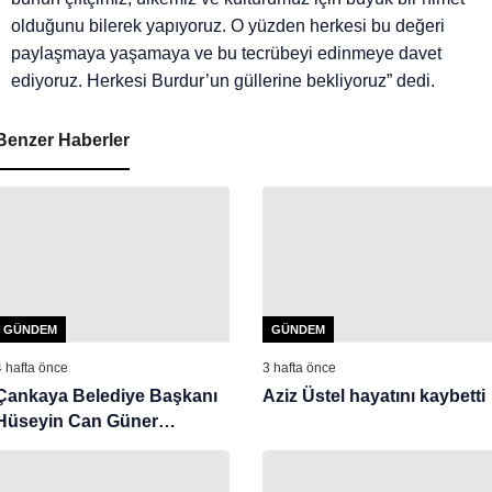
olduğunu bilerek yapıyoruz. O yüzden herkesi bu değeri
paylaşmaya yaşamaya ve bu tecrübeyi edinmeye davet
ediyoruz. Herkesi Burdur’un güllerine bekliyoruz” dedi.
Benzer Haberler
GÜNDEM
GÜNDEM
4 hafta önce
3 hafta önce
Çankaya Belediye Başkanı
Aziz Üstel hayatını kaybetti
Hüseyin Can Güner
görevden uzaklaştırıldı