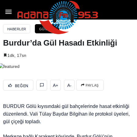
Burdur’da Gül Hasadı Etkinliği
HABERLER
GÜNDEM
Burdur’da Gül Hasadı Etkinliği
1dk, 17sn
A+
A-
BEĞEN
PAYLAŞ
BURDUR Gölü kıyısındaki gül bahçelerinde hasat etkinliği
düzenlendi. Vali Tülay Baydar Bilgihan ile protokol üyeleri,
gül çiçeği topladı.
Merkeze bağlı Karakent köyünde, Burdur Gölü’nün