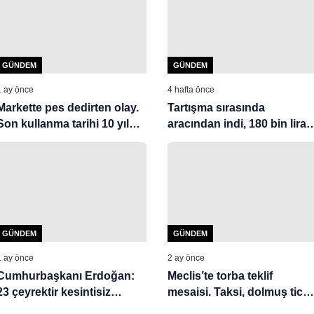
GÜNDEM
GÜNDEM
1 ay önce
4 hafta önce
Markette pes dedirten olay.
Tartışma sırasında
Son kullanma tarihi 10 yıl
aracından indi, 180 bin lira
geçmiş ve kurtlanmış
ceza yedi
ürünler raflardan çıktı
GÜNDEM
GÜNDEM
1 ay önce
2 ay önce
Cumhurbaşkanı Erdoğan:
Meclis’te torba teklif
23 çeyrektir kesintisiz
mesaisi. Taksi, dolmuş ticar
büyüyoruz
plaka devrine KDV istisnası