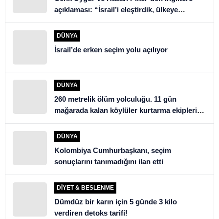
açıklaması: “İsrail’i eleştirdik, ülkeye
alınmadık”
DÜNYA
İsrail’de erken seçim yolu açılıyor
DÜNYA
260 metrelik ölüm yolculuğu. 11 gün
mağarada kalan köylüler kurtarma ekiplerini
şoke etti
DÜNYA
Kolombiya Cumhurbaşkanı, seçim
sonuçlarını tanımadığını ilan etti
DIYET & BESLENME
Dümdüz bir karın için 5 günde 3 kilo
verdiren detoks tarifi!