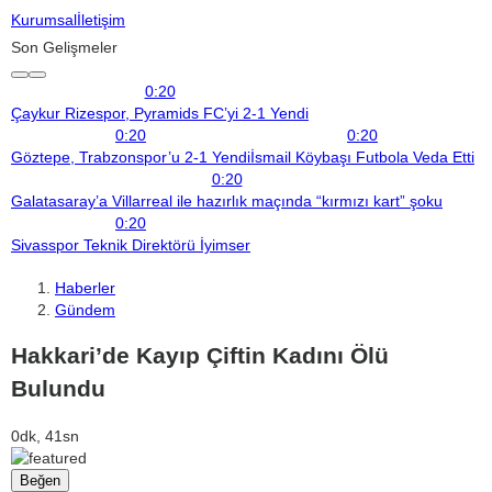
Kurumsal
İletişim
Son Gelişmeler
0:20
Çaykur Rizespor, Pyramids FC’yi 2-1 Yendi
0:20
0:20
Göztepe, Trabzonspor’u 2-1 Yendi
İsmail Köybaşı Futbola Veda Etti
0:20
Galatasaray’a Villarreal ile hazırlık maçında “kırmızı kart” şoku
0:20
Sivasspor Teknik Direktörü İyimser
Haberler
Gündem
Hakkari’de Kayıp Çiftin Kadını Ölü
Bulundu
0dk, 41sn
Beğen