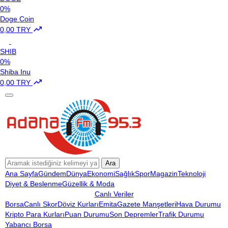
0%
Doge Coin
0,00 TRY
SHIB
0%
Shiba Inu
0,00 TRY
Ara
Ana Sayfa
Gündem
Dünya
Ekonomi
Sağlık
Spor
Magazin
Teknoloji
Diyet & Beslenme
Güzellik & Moda
Canlı Veriler
Borsa
Canlı Skor
Döviz Kurları
Emita
Gazete Manşetleri
Hava Durumu
Kripto Para Kurları
Puan Durumu
Son Depremler
Trafik Durumu
Yabancı Borsa