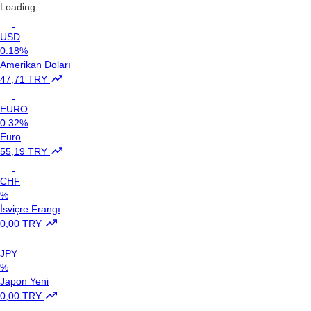
Loading...
USD
0.18%
Amerikan Doları
47,71 TRY
EURO
0.32%
Euro
55,19 TRY
CHF
%
İsviçre Frangı
0,00 TRY
JPY
%
Japon Yeni
0,00 TRY