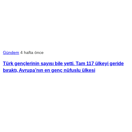
Gündem
4 hafta önce
Türk gençlerinin sayısı bile yetti. Tam 117 ülkeyi geride
bıraktı, Avrupa’nın en genç nüfuslu ülkesi