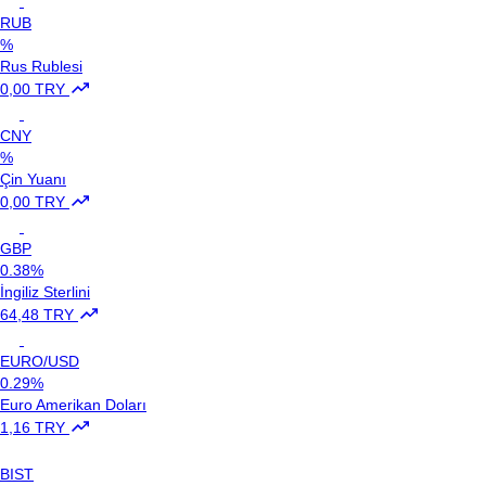
RUB
%
Rus Rublesi
0,00 TRY
CNY
%
Çin Yuanı
0,00 TRY
GBP
0.38%
İngiliz Sterlini
64,48 TRY
EURO/USD
0.29%
Euro Amerikan Doları
1,16 TRY
BIST