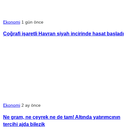
Ekonomi
1 gün önce
Coğrafi işaretli Havran siyah incirinde hasat başladı
Ekonomi
2 ay önce
Ne gram, ne çeyrek ne de tam! Altında yatırımcının
tercihi ajda bilezik