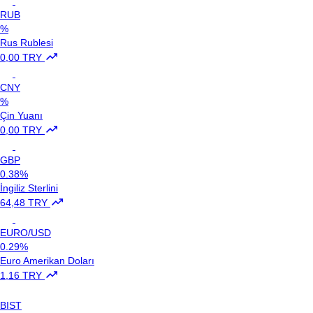
RUB
%
Rus Rublesi
0,00 TRY
CNY
%
Çin Yuanı
0,00 TRY
GBP
0.38%
İngiliz Sterlini
64,48 TRY
EURO/USD
0.29%
Euro Amerikan Doları
1,16 TRY
BIST