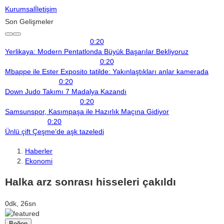
Kurumsal
İletişim
Son Gelişmeler
0:20
Yerlikaya: Modern Pentatlonda Büyük Başarılar Bekliyoruz
0:20
Mbappe ile Ester Exposito tatilde: Yakınlaştıkları anlar kamerada
0:20
Down Judo Takımı 7 Madalya Kazandı
0:20
Samsunspor, Kasımpaşa ile Hazırlık Maçına Gidiyor
0:20
Ünlü çift Çeşme’de aşk tazeledi
Haberler
Ekonomi
Halka arz sonrası hisseleri çakıldı
0dk, 26sn
Beğen