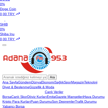
0%
Doge Coin
0,00 TRY
SHIB
0%
Shiba Inu
0,00 TRY
Ara
Ana Sayfa
Gündem
Dünya
Ekonomi
Sağlık
Spor
Magazin
Teknoloji
Diyet & Beslenme
Güzellik & Moda
Canlı Veriler
Borsa
Canlı Skor
Döviz Kurları
Emita
Gazete Manşetleri
Hava Durumu
Kripto Para Kurları
Puan Durumu
Son Depremler
Trafik Durumu
Yabancı Borsa