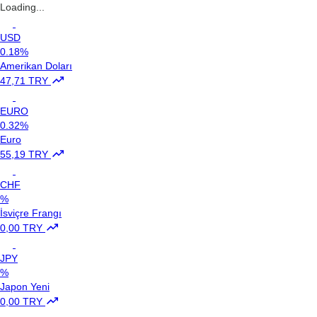
Loading...
USD
0.18%
Amerikan Doları
47,71 TRY
EURO
0.32%
Euro
55,19 TRY
CHF
%
İsviçre Frangı
0,00 TRY
JPY
%
Japon Yeni
0,00 TRY