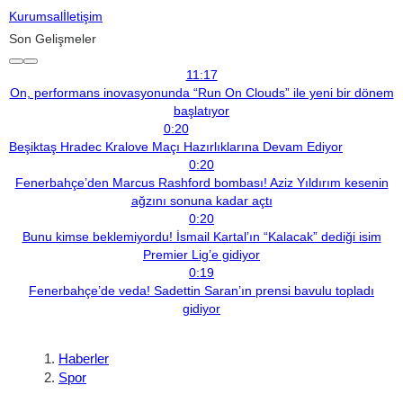
Kurumsal
İletişim
Son Gelişmeler
11:17
On, performans inovasyonunda “Run On Clouds” ile yeni bir dönem
başlatıyor
0:20
Beşiktaş Hradec Kralove Maçı Hazırlıklarına Devam Ediyor
0:20
Fenerbahçe’den Marcus Rashford bombası! Aziz Yıldırım kesenin
ağzını sonuna kadar açtı
0:20
Bunu kimse beklemiyordu! İsmail Kartal’ın “Kalacak” dediği isim
Premier Lig’e gidiyor
0:19
Fenerbahçe’de veda! Sadettin Saran’ın prensi bavulu topladı
gidiyor
Haberler
Spor