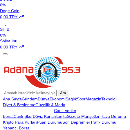
0%
Doge Coin
0,00 TRY
SHIB
0%
Shiba Inu
0,00 TRY
Ara
Ana Sayfa
Gündem
Dünya
Ekonomi
Sağlık
Spor
Magazin
Teknoloji
Diyet & Beslenme
Güzellik & Moda
Canlı Veriler
Borsa
Canlı Skor
Döviz Kurları
Emita
Gazete Manşetleri
Hava Durumu
Kripto Para Kurları
Puan Durumu
Son Depremler
Trafik Durumu
Yabancı Borsa