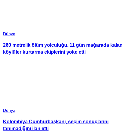
Dünya
260 metrelik ölüm yolculuğu. 11 gün mağarada kalan
köylüler kurtarma ekiplerini şoke etti
Dünya
Kolombiya Cumhurbaşkanı, seçim sonuçlarını
tanımadığını ilan etti