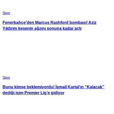
Spor
Fenerbahçe’den Marcus Rashford bombası! Aziz
Yıldırım kesenin ağzını sonuna kadar açtı
Spor
Bunu kimse beklemiyordu! İsmail Kartal’ın “Kalacak”
dediği isim Premier Lig’e gidiyor