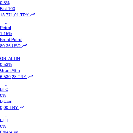
0.5%
Bist 100
13.771,01 TRY
Petrol
1.15%
Brent Petrol
80,36 USD
GR. ALTIN
0.53%
Gram Altın
6.530,28 TRY
BTC
0%
Bitcoin
0,00 TRY
ETH
0%
Ethereum