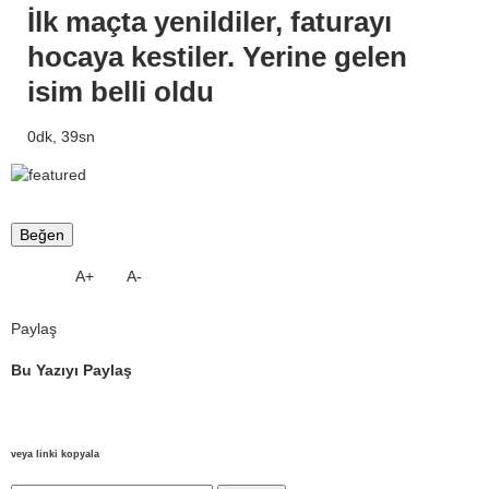
İlk maçta yenildiler, faturayı
hocaya kestiler. Yerine gelen
isim belli oldu
0dk, 39sn
Beğen
A+
A-
Paylaş
Bu Yazıyı Paylaş
veya linki kopyala