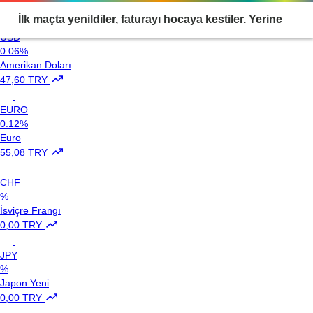
Loading...
İlk maçta yenildiler, faturayı hocaya kestiler. Yerine
USD
0.06%
gelen isim belli oldu
Amerikan Doları
47,60 TRY
EURO
0.12%
Euro
55,08 TRY
CHF
%
İsviçre Frangı
0,00 TRY
JPY
%
Japon Yeni
0,00 TRY