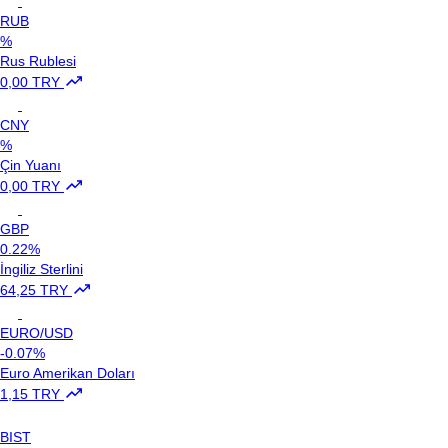
RUB
%
Rus Rublesi
0,00 TRY
CNY
%
Çin Yuanı
0,00 TRY
GBP
0.22%
İngiliz Sterlini
64,25 TRY
EURO/USD
-0.07%
Euro Amerikan Doları
1,15 TRY
BIST