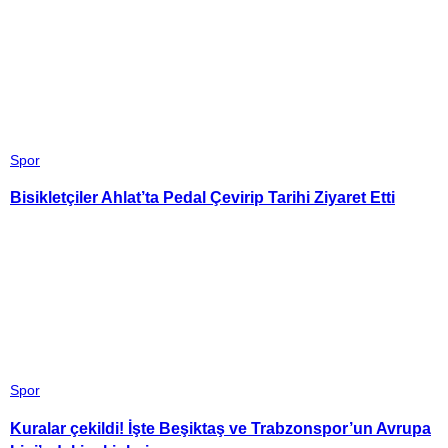
Spor
Bisikletçiler Ahlat’ta Pedal Çevirip Tarihi Ziyaret Etti
Spor
Kuralar çekildi! İşte Beşiktaş ve Trabzonspor’un Avrupa