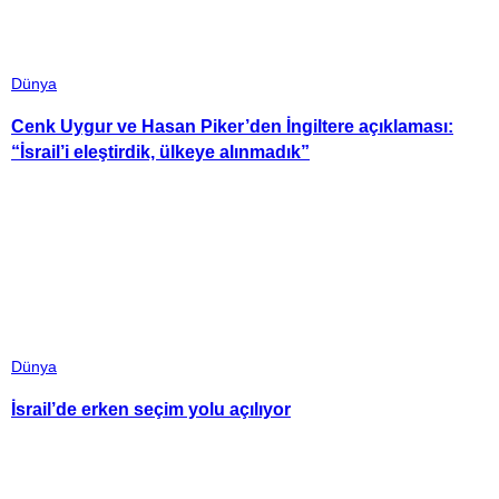
Dünya
Cenk Uygur ve Hasan Piker’den İngiltere açıklaması:
“İsrail’i eleştirdik, ülkeye alınmadık”
Dünya
İsrail’de erken seçim yolu açılıyor