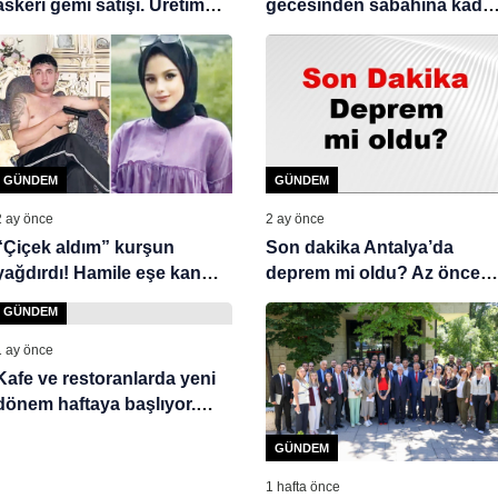
askeri gemi satışı. Üretim
gecesinden sabahına kada
başladı
eşiyle yaptıklarını paylaştı
GÜNDEM
GÜNDEM
2 ay önce
2 ay önce
“Çiçek aldım” kurşun
Son dakika Antalya’da
yağdırdı! Hamile eşe kan
deprem mi oldu? Az önce
donduran tuzak
deprem Antalya’da nerede
GÜNDEM
oldu? Antalya deprem
Kandilli ve AFAD son
1 ay önce
depremler listesi 09 Haziran
Kafe ve restoranlarda yeni
2026
dönem haftaya başlıyor.
Hepsi teker teker değişecek
GÜNDEM
1 hafta önce