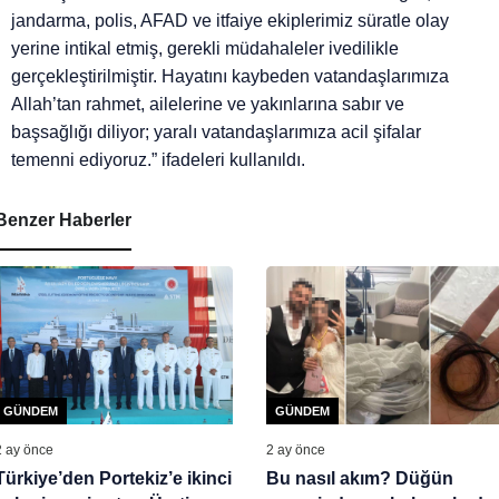
jandarma, polis, AFAD ve itfaiye ekiplerimiz süratle olay
yerine intikal etmiş, gerekli müdahaleler ivedilikle
gerçekleştirilmiştir. Hayatını kaybeden vatandaşlarımıza
Allah’tan rahmet, ailelerine ve yakınlarına sabır ve
başsağlığı diliyor; yaralı vatandaşlarımıza acil şifalar
temenni ediyoruz.” ifadeleri kullanıldı.
Benzer Haberler
GÜNDEM
GÜNDEM
2 ay önce
2 ay önce
Türkiye’den Portekiz’e ikinci
Bu nasıl akım? Düğün