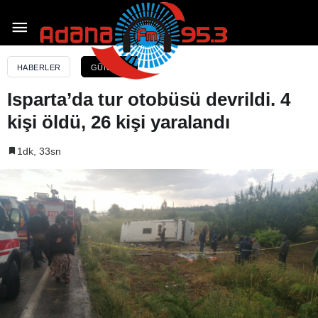
Isparta’da tur otobüsü devrildi. 4 kişi öldü, 26 kişi
yaralandı
HABERLER
GÜNDEM
Isparta’da tur otobüsü devrildi. 4
kişi öldü, 26 kişi yaralandı
1dk, 33sn