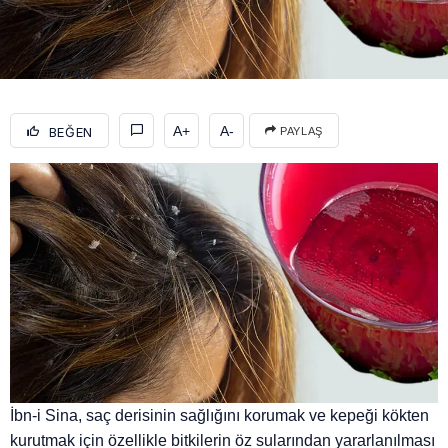
A+
A-
BEĞEN
PAYLAŞ
İbn-i Sina, saç derisinin sağlığını korumak ve kepeği kökten
kurutmak için özellikle bitkilerin öz sularından yararlanılması