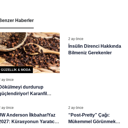
Benzer Haberler
GÜZELLIK & MODA
2 ay önce
İnsülin Direnci Hakkında
Bilmeniz Gerekenler
GÜZELLIK & MODA
2 ay önce
Dökülmeyi durdurup
güçlendiriyor! Karanfil
GÜZELLIK & MODA
GÜZELLIK & MODA
suyundan gelen mucize
2 ay önce
2 ay önce
JW Anderson İlkbahar/Yaz
“Post-Pretty” Çağı:
2027: Kürasyonun Yaratıcı
Mükemmel Görünmek
GÜZELLIK & MODA
GÜZELLIK & MODA