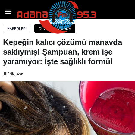
Kepeğin kalıcı çözümü manavda saklıymış!
Şampuan, krem işe yaramıyor: İşte sağlıklı formül
HABERLER
GÜZELLIK & MODA
Kepeğin kalıcı çözümü manavda
saklıymış! Şampuan, krem işe
yaramıyor: İşte sağlıklı formül
2dk, 4sn