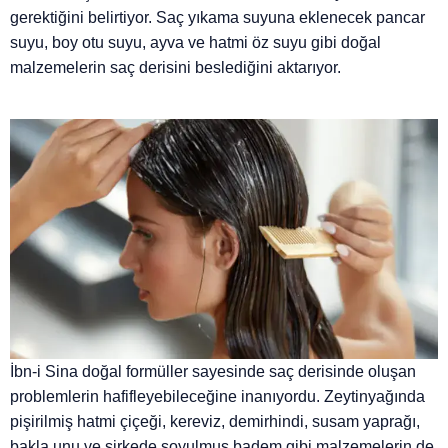
gerektiğini belirtiyor. Saç yıkama suyuna eklenecek pancar
suyu, boy otu suyu, ayva ve hatmi öz suyu gibi doğal
malzemelerin saç derisini beslediğini aktarıyor.
İbn-i Sina doğal formüller sayesinde saç derisinde oluşan
problemlerin hafifleyebileceğine inanıyordu. Zeytinyağında
pişirilmiş hatmi çiçeği, kereviz, demirhindi, susam yaprağı,
bakla unu ve sirkede soyulmuş badem gibi malzemelerin de