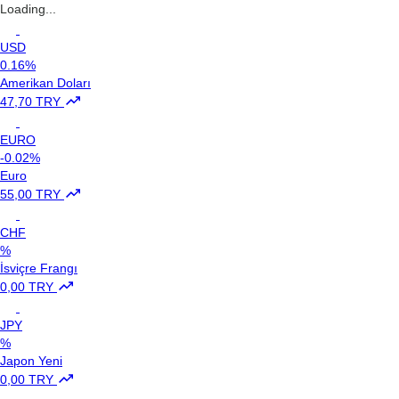
Loading...
USD
0.16%
Amerikan Doları
47,70 TRY
EURO
-0.02%
Euro
55,00 TRY
CHF
%
İsviçre Frangı
0,00 TRY
JPY
%
Japon Yeni
0,00 TRY