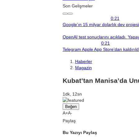
Son Gelişmeler
0:21
Google’ın 15 milyar dolarlık dev projes
OpenAI test sonuçlarını açıkladı. Yapay 
0:21
Telegram Apple App Store’dan kaldırıld
Haberler
Magazin
Kubat’tan Manisa’da Un
1dk, 12sn
Beğen
A+
A-
Paylaş
Bu Yazıyı Paylaş