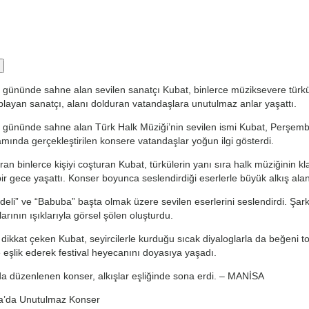
ü gününde sahne alan sevilen sanatçı Kubat, binlerce müziksevere türkü 
layan sanatçı, alanı dolduran vatandaşlara unutulmaz anlar yaşattı.
cü gününde sahne alan Türk Halk Müziği’nin sevilen ismi Kubat, Perşem
mında gerçekleştirilen konsere vatandaşlar yoğun ilgi gösterdi.
ran binlerce kişiyi coşturan Kubat, türkülerin yanı sıra halk müziğinin k
ir gece yaşattı. Konser boyunca seslendirdiği eserlerle büyük alkış alan 
deli” ve “Babuba” başta olmak üzere sevilen eserlerini seslendirdi. Şark
ının ışıklarıyla görsel şölen oluşturdu.
dikkat çeken Kubat, seyircilerle kurduğu sıcak diyaloglarla da beğeni 
 eşlik ederek festival heyecanını doyasıya yaşadı.
da düzenlenen konser, alkışlar eşliğinde sona erdi. – MANİSA
a’da Unutulmaz Konser