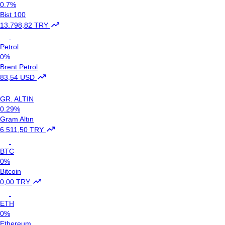
0.7%
Bist 100
13.798,82 TRY
Petrol
0%
Brent Petrol
83,54 USD
GR. ALTIN
0.29%
Gram Altın
6.511,50 TRY
BTC
0%
Bitcoin
0,00 TRY
ETH
0%
Ethereum