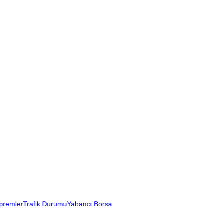
premler
Trafik Durumu
Yabancı Borsa