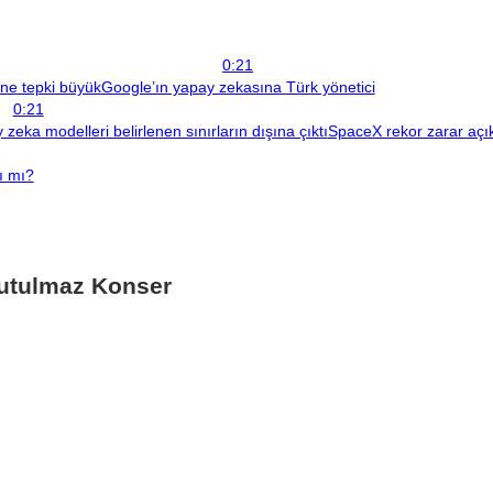
0:21
ine tepki büyük
Google’ın yapay zekasına Türk yönetici
0:21
zeka modelleri belirlenen sınırların dışına çıktı
SpaceX rekor zarar açıkl
ı mı?
utulmaz Konser