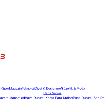
ık
Spor
Magazin
Teknoloji
Diyet & Beslenme
Güzellik & Moda
Canlı Veriler
azete Manşetleri
Hava Durumu
Kripto Para Kurları
Puan Durumu
Son De