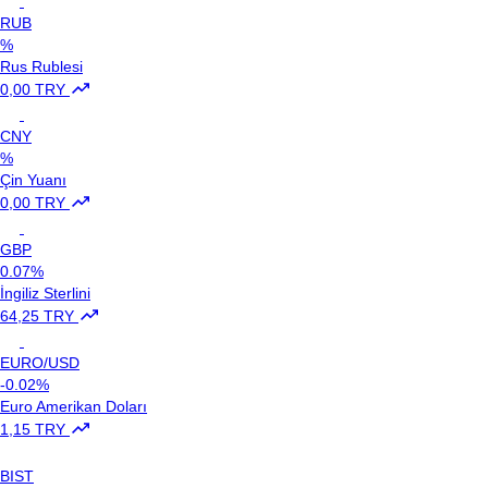
RUB
%
Rus Rublesi
0,00 TRY
CNY
%
Çin Yuanı
0,00 TRY
GBP
0.07%
İngiliz Sterlini
64,25 TRY
EURO/USD
-0.02%
Euro Amerikan Doları
1,15 TRY
BIST