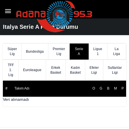
Italya Serie A Puan Durumu
Süper
Premier
Serie
Ligue
La
Bundesliga
Lig
Lig
A
1
Liga
TFF
Erkek
Kadın
Efeler
Sultanlar
1.
Euroleague
Basket
Basket
Ligi
Ligi
Lig
#
Takım Adı
O
G
B
M
P
Veri alınamadı